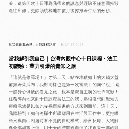
著，這第四次十日課為我帶來的訊息與經驗不僅意圖摧毀
過往所修，更餘韻繞樑地在數月後撩撥著生活的分秒。
當我解剖我自己
內觀課程記事
JULY 27,2023
當我解剖我自己｜台灣內觀中心十日課程・法工
初體驗：業力引爆的覺知之旅
「這就是修羅場！」才第二天，站在堆積如山的大鍋大盤
前握著菜瓜布，我對同樣也是第一次當法工的同伴說。 這
一趟身心俱疲的看見之旅，根本是親自主演的恐怖電影！
任務導向地來到十日課程當法工的我，壓根沒想到覺知與
療癒竟然是以如此赤裸而精進的方式來到面前。這十天，
我體驗到了如何將禪坐所學應用在生活與工作中，更把噤
語只與自己相處時看不見的自動模式、語言反應、人物關
係全部如實上演，用十天的時間親自演了我過去十年的職