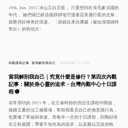
19th, Jun, 2012 冰山又白又藍， 只要想到在長毛象活躍的
年代， 她們就已經這樣靜靜地守護著這美麗行星的北角，
就覺得好神奇好浪漫。 〈節錄自來自挪威（被仙境環繞時
寄出）的明信片〉
內觀課程記事
當我解剖我自己
JANUARY 31,2024
當我解剖我自己｜究竟什麼是修行？第四次內觀
記事：關於身心靈的追求・台灣內觀中心十日課
程 ➎
非常用功的 2023 年，在立春時節的四念住課程中開啟，
接續立夏的法工修羅場，幫助我看見自己的無意識行為，
也實修了界線與表達。而每年一次的十日課程，則剛好排
在立秋展開；帶著不知何為的追求，以及難以言說的執