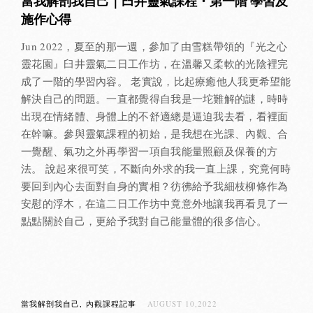
當我解剖我自己｜臼井靈氣課程・第一階 學習及
施作心得
Jun 2022，夏至的那一週，參加了由雪糕帶領的『光之心
靈花園』臼井靈氣二日工作坊，在溫馨又柔軟的光陰裡完
成了一階的學習內容。 老實說，比起療癒他人我更希望能
解決自己的問題。一直都覺得自我是一坨難解的謎，時時
出現在情緒體、身體上的不舒適總是逼迫我去看，看裡面
在幹嘛。參與靈氣課程的初始，是我想在光課、內觀、合
一覺醒、氣功之外再學習一項自我能量照顧及保養的方
法。 說起來很可笑，不斷向外求的我一直上課，究竟何時
要回到內心去面對自身的實相？彷彿給予我細枝柳條作為
安慰的浮木，在這二日工作坊中竟意外地讓我再看見了一
點點關於自己，更給予我對自己能量體的很多信心。
當我解剖我自己
內觀課程記事
AUGUST 10,2022