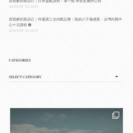
當我解剖我自己｜臼井靈氣課程・第一階 學習及施作心得
AUGUST 24,2022
當我解剖我自己｜仲夏第三次內觀記事：熱的八千種感受・台灣內觀中
心十日課程 ➍
AUGUST 10,2022
CATEGORIES
Categories