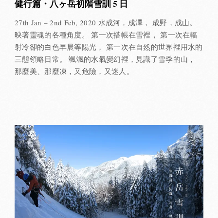
健行篇・八ヶ岳初階雪訓 5 日
27th Jan – 2nd Feb, 2020 水成河，成澤， 成野，成山。
映著靈魂的各種角度。 第一次搭帳在雪裡， 第一次在輻
射冷卻的白色早晨等陽光， 第一次在自然的世界裡用水的
三態領略日常。 颯颯的水氣變幻裡，見識了雪季的山，
那麼美、那麼凍，又危險，又迷人。