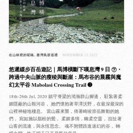
在山林裡的呢喃
臺灣島群巡禮
NOVEMBER 12,2022
悠遲緩步百岳遊記｜馬博橫斷下嘆息灣 9 日 ㊦・
跨過中央山脈的瘦稜與斷崖：馬布谷的晨霧與魔
幻太平谷 Mabolasi Crossing Trail ➌
18th-26th Jul, 2020 鎮守脊梁的澔瀚群山腳邊， 駐紮著柔
媚隱蔽的山鞍河谷， 她們懷抱著草澤沃野，在最深最深的
山裡神秘地棲息。 當山霧來襲，倚著崎竣崇岳舞動的她
們， 宛如施以脂粉的鶯， 柔媚多情，幽柔空靈， 拉扯著
山客的流連，與永恆思念。 魂不附體跌進迷幻的谷， 轉