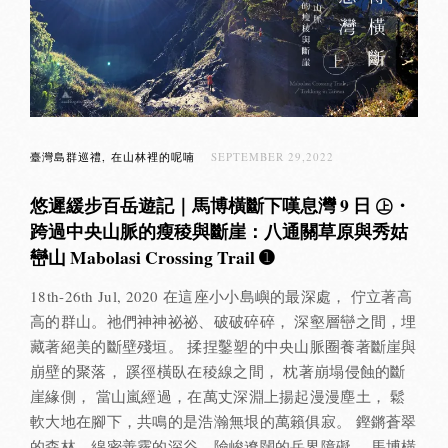
臺灣島群巡禮
在山林裡的呢喃
SEPTEMBER 29,2022
悠遲緩步百岳遊記｜馬博橫斷下嘆息灣 9 日 ㊤・
跨過中央山脈的瘦稜與斷崖：八通關草原與秀姑
巒山 Mabolasi Crossing Trail ➊
18th-26th Jul, 2020 在這座小小島嶼的最深處， 佇立著高
高的群山。祂們神神祕祕、破破碎碎， 深壑層巒之間，埋
藏著絕美的斷壁殘垣。 揉捏鑿塑的中央山脈圈養著斷崖與
崩壁的聚落， 蹊徑橫臥在稜線之間， 枕著崩塌侵蝕的斷
崖緣側， 當山嵐經過，在萬丈深淵上揚起漫漫塵土， 鬆
軟大地在腳下，共鳴的是浩瀚無垠的萬籟俱寂。 鏗鏘蒼翠
的森林、綿密善霧的深谷、險峻遼闊的岳界障礙， 馬博橫