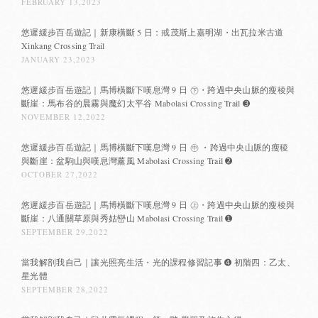
FEBRUARY 13,2023
悠遲緩步百岳遊記｜新康橫斷 5 日：戒茂斯上嘉明湖・出瓦拉米古道
Xinkang Crossing Trail
JANUARY 23,2023
悠遲緩步百岳遊記｜馬博橫斷下嘆息灣 9 日 ㊦・跨過中央山脈的瘦稜與
斷崖：馬布谷的晨霧與魔幻太平谷 Mabolasi Crossing Trail ➌
NOVEMBER 12,2022
悠遲緩步百岳遊記｜馬博橫斷下嘆息灣 9 日 ㊥ ・跨過中央山脈的瘦稜
與斷崖：盆駒山與嘆息灣薰風 Mabolasi Crossing Trail ➋
OCTOBER 27,2022
悠遲緩步百岳遊記｜馬博橫斷下嘆息灣 9 日 ㊤・跨過中央山脈的瘦稜與
斷崖：八通關草原與秀姑巒山 Mabolasi Crossing Trail ➊
SEPTEMBER 29,2022
當我解剖我自己｜讓光照亮生活・光的課程修習記事 ➍ 初階四：乙太、
星光體
SEPTEMBER 28,2022