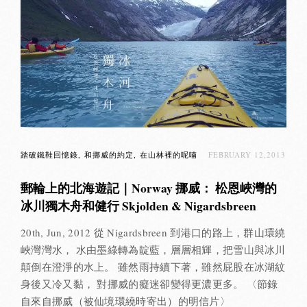
踏破鐵鞋回憶錄
和挪威的約定
在山林裡的呢喃
FEBRUARY 12,2013
郵輪上的北海遊記｜Norway 挪威： 松恩峽灣的
冰川獨木舟和健行 Skjolden & Nigardsbreen
20th, Jun, 2012 從 Nigardsbreen 到港口的路上，群山環繞
峽灣灣水， 水由墨綠轉為靛藍，層層相輝，把雪山與冰川
顛倒在澄淨的水上。 雖然雨持續下著，雖然屁股在冰湖紋
身後又冷又黏， 對挪威的癡迷卻變得更濃更多。 〈節錄
自來自挪威（被仙境環繞時寄出）的明信片〉