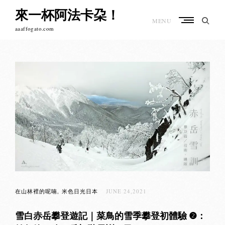
Skip
來一杯阿法卡朶！
to
MENU
content
aaaffogato.com
Posts
navigation
在山林裡的呢喃
米色日光日本
JUNE 24,2021
雪白赤岳攀登遊記｜菜鳥的雪季攀登初體驗 ❷：