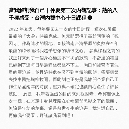
當我解剖我自己｜仲夏第三次內觀記事：熱的八
千種感受・台灣內觀中心十日課程 ➍
2022 年夏天，每年要回去一次的十日課程，這次在暑氣
最盛的『大暑』時節完成。無意間選擇了高雄阿蓮的『觀
因寺』作為這次的場地，直接讓南台灣平原的炙熱在全年
最熱的時候逼出我超乎想像的嗔恨之心。 參與課程之前的
我正好來到了一個身心極度不平衡的狀態，不舒適的程度
已經到了連每日早晨靜坐都坐不下去、胸口和後背有著沈
重的壓迫感，並且隨時處在吸不到空氣的狀態，需要頻繁
去找中醫把胸椎拉開。而此刻也正好是我離開企業自己工
作生活滿兩年的時候，壓力與不確定也讓內心產生了許多
波動。 於是，我帶著強烈的目的來到觀因寺，希冀能像上
次一樣，在冥定中看見埋藏在心輪濃郁黑影之下的源頭，
無論是年幼的創傷、還是前世今生的迫害，我告訴自己，
再痛我都要看，拜託讓我看到吧！