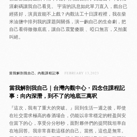
涯劇碼讓我自己看見。 宇宙的訊息如此單刀直入，戲台已
經搭好，演員豈能不上戲？內觀法工十日課程裡，我在柴
米油鹽中排列我的課題與關係，演一齣自己的生命劇，把
自己看得徹徹底底，讓自己震驚傻眼 、啞口無言，又拍案
叫絕。
當我解剖我自己
內觀課程記事
FEBRUARY 13,2023
當我解剖我自己｜台灣內觀中心・四念住課程記
事：向內深潛，到不了的地底三萬呎
『這次，我有了重大的突破。』回到生活一週之後，即使
在社交需求極高的春酒場合，仍能以非常穩定的輕盈與安
住當下的心，享受分分秒秒，面對夥伴們的提問我坦率自
在地回答。我非常喜歡這樣的自己。當然，這也是無常。