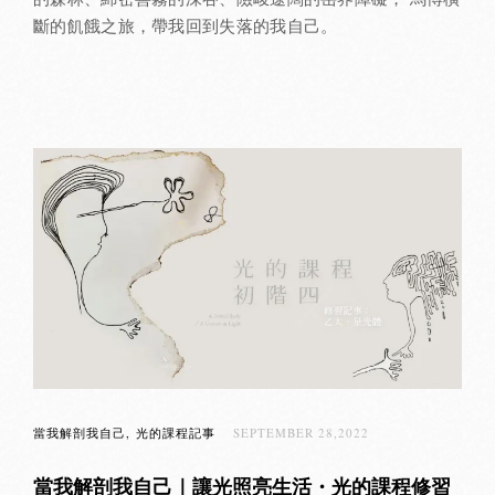
斷的飢餓之旅，帶我回到失落的我自己。
當我解剖我自己
光的課程記事
SEPTEMBER 28,2022
當我解剖我自己｜讓光照亮生活・光的課程修習