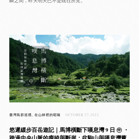
瞬之間，昨天明天已不是既往所見。
臺灣島群巡禮
在山林裡的呢喃
OCTOBER 27,2022
悠遲緩步百岳遊記｜馬博橫斷下嘆息灣 9 日 ㊥ ・
跨過中央山脈的瘦稜與斷崖：盆駒山與嘆息灣薰