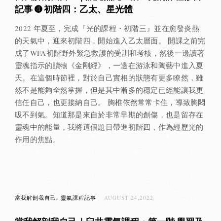
記事 ➍ 初階四：乙太、星光體
2022 年夏至，完成『光的課程・初階三』並在愈發炎熱
的天氣中，迎來初階四，開始進入乙太層面。 開課之前完
成了WFA初階野外緊急救護的受訓和考核，然後一邊讀著
靈魂指示的讀物《金剛經》，一邊在游泳和陶藝中進入夏
天。在這個時節裡，對於自己實相的狀態有更多瞭然，雖
然不是能夠全然掌握，但是其中漸多的穩定已經能讓我更
信任自己，也更接納自己。 胸椎依然常常卡住，導致胸悶
吸不到氣。知道那是來自於非常早期的創傷，也是留存在
靈魂中的能量，我將這個題目帶進初階四，作為經歷光的
作用的焦點。
當我解剖我自己
靈氣課程記事
AUGUST 24,2022