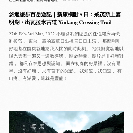
悠遲緩步百岳遊記｜新康橫斷 5 日：戒茂斯上嘉
明湖・出瓦拉米古道 Xinkang Crossing Trail
27th Feb-3rd Mar, 2022 不理會我們總是的任性賴床再慌
亂拔營， 東台一霸的豪華日出極景日日上演， 那麼剛剛
好地都在能夠就地納我入懷的此時此刻。 祂慷慨寬容地以
陽光雲海一遍又一遍教導我， 關於時間、關於是非好壞對
錯， 都只存在思想與認知。 而在初春的好景裡，沒有遲
早、沒有好壞， 只有當下的光影。 我知道，我知道， 有
山疼、有湖愛，這就是豐盛！