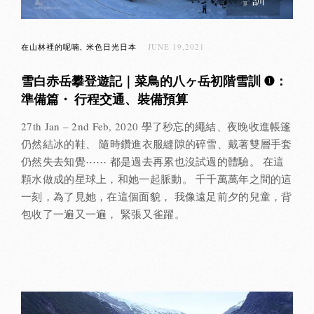
在山林裡的呢喃
米色日光日本
JUNE 19,2021
雪白赤岳攀登遊記｜菜鳥的八ヶ岳初階雪訓 ❶：
準備篇・ 行程交通、裝備預算
27th Jan – 2nd Feb, 2020 學了秒忘的繩結、夜晚收進帳篷
仍然結冰的鞋、 隨時鑽進衣服縫隙的碎雪、戴著雙層手套
仍然失去知覺⋯⋯ 都是過去再累也沒試過的體驗。 在這
顆水做成的星球上，和她一起脈動。 千千萬萬年之間的這
一刻，為了見她，在這個面貌， 我像遠足前夕的兒童，背
包收了一遍又一遍， 緊張又雀躍。