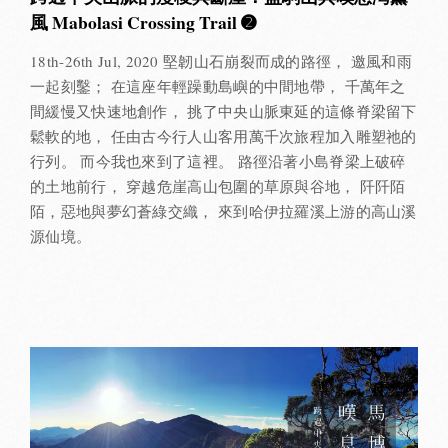
風 Mabolasi Crossing Trail ➋
18th-26th Jul, 2020 堅韌山石崩裂而成的路徑， 邀風和雨
一起刻鑿； 在這座年輕躁動島嶼的中間地帶， 千萬年之
間緩慢又快速地創作， 挑了中央山脈東延的這條脊梁留下
鬆軟的地， 任由古今行人山客用萬千次旅程加入雕塑祂的
行列。 而今我也來到了這裡。 路徑沿著小島脊梁上破碎
的土地前行， 穿越危崖高山包圍的草原與谷地， 阡阡陌
陌，惡地與夢幻蒼綠交織， 來到哈伊拉羅溪上游的高山溪
源仙境。