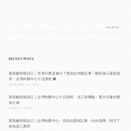
Search
for:
RECENT POSTS
當我解剖我自己｜究竟什麼是修行？第四次內觀記事：關於身心靈的追
求・台灣內觀中心十日課程 ➎
JANUARY 31,2024
當我解剖我自己｜台灣內觀中心十日課程・法工初體驗：業力引爆的覺
知之旅
JULY 27,2023
當我解剖我自己｜台灣內觀中心・四念住課程記事：向內深潛，到不了
的地底三萬呎