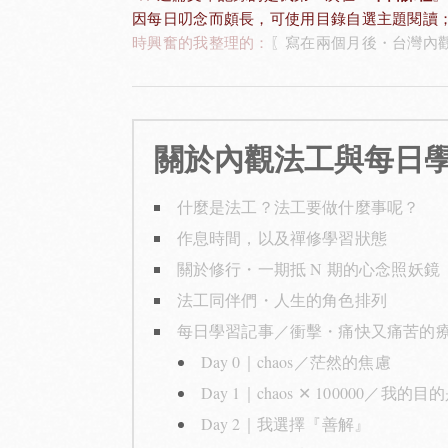
因每日叨念而頗長，可使用目錄自選主題閱讀
時興奮的我整理的：
〖寫在兩個月後・台灣內觀
關於內觀法工與每日
什麼是法工？法工要做什麼事呢？
作息時間，以及禪修學習狀態
關於修行・一期抵 N 期的心念照妖鏡
法工同伴們・人生的角色排列
每日學習記事／衝擊・痛快又痛苦的
Day 0｜chaos／茫然的焦慮
Day 1｜chaos ✕ 100000／我的
Day 2｜我選擇『善解』