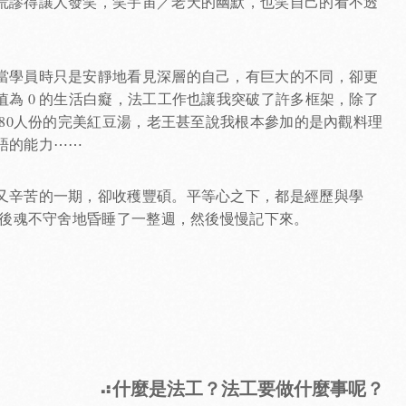
荒謬得讓人發笑，笑宇宙／老天的幽默，也笑自己的看不透
當學員時只是安靜地看見深層的自己，有巨大的不同，卻更
為 0 的生活白癡，法工工作也讓我突破了許多框架，除了
及80人份的完美紅豆湯，老王甚至說我根本參加的是內觀料理
語的能力⋯⋯
又辛苦的一期，卻收穫豐碩。平等心之下，都是經歷與學
家後魂不守舍地昏睡了一整週，然後慢慢記下來。
⠴什麼是法工？法工要做什麼事呢？