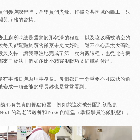
員們參與課程時，為學員們煮飯、打掃公共區域的義工。只
間與服務的資格。
去上廁所時總是震驚於那乾淨的程度，以及垃圾桶被清空的
說每天都驚豔於蔬食飯菜未免太好吃，還不小心弄太大碗吃
候與支持，讓我專注地完成了第一次內觀課程，也從此有機
都來自於法工們如多比小精靈般輕巧又細膩的付出。
還有事務長與助理事務長。每個都是十分重要不可或缺的角
後變成十項全能的學長姊也是常常看到。
編號都有負責的餐點範圍，例如我這次被分配到初階的
o.1 的為老師送餐和 No.6 的巡堂（掌握學員吃飯狀態）。