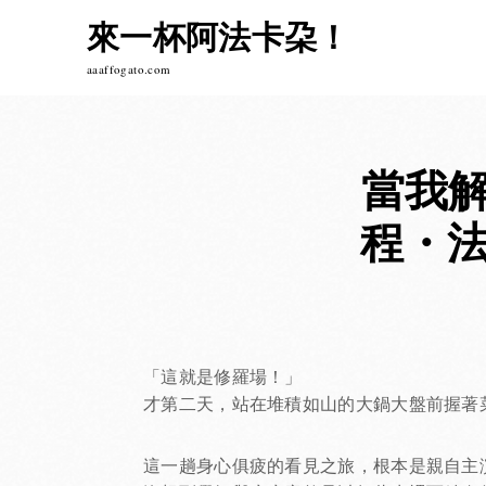
Skip
來一杯阿法卡朶！
to
content
aaaffogato.com
當我
程・
「這就是修羅場！」
才第二天，站在堆積如山的大鍋大盤前握著
這一趟身心俱疲的看見之旅，根本是親自主