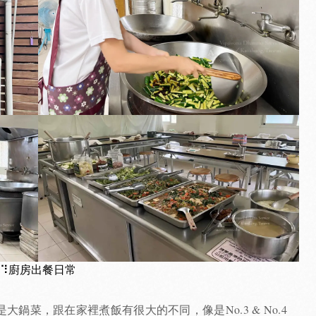
⠹廚房出餐日常
鍋菜，跟在家裡煮飯有很大的不同，像是No.3 & No.4