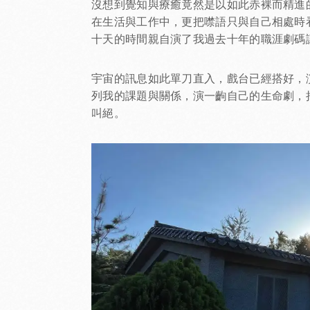
沒想到覺知與療癒竟然是以如此赤裸而精進
在生活與工作中，更把噤語只與自己相處時
十天的時間親自演了我過去十年的職涯劇碼
宇宙的訊息如此單刀直入，戲台已經搭好，
列我的課題與關係，演一齣自己的生命劇，
叫絕。