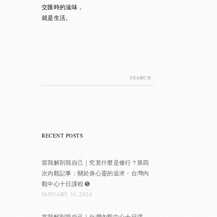
交匯時的滋味，
就是生活。
Search
for:
RECENT POSTS
當我解剖我自己｜究竟什麼是修行？第四
次內觀記事：關於身心靈的追求・台灣內
觀中心十日課程 ➎
JANUARY 31,2024
當我解剖我自己｜台灣內觀中心十日課