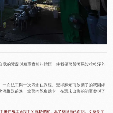
為自我的障礙與粗重實相的體悟，使我帶著帶著屎沒拉乾淨的
、一次法工與一次四念住課程。覺得麻煩而放棄了的我因緣
之流推送前進，拿著內觀集點卡，在還未出梅的初夏參與了
法工
中擔任
過程中的自我覺察，為了整理自己而記。文章長度