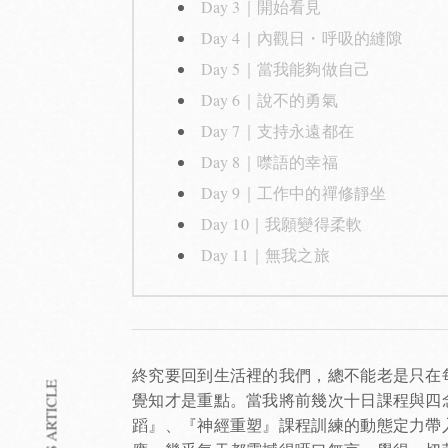
Day 3｜開始看見
Day 4｜內觀日・呼吸的縫隙
Day 5｜當我能夠做自己
Day 6｜說不的勇氣
Day 7｜支持永遠都在
Day 8｜噤語的幸福
Day 9｜工作中的禪修靜坐
Day 10｜我願變得柔軟
Day 11｜無我之旅
終究要回到生活裡的我們，總不能老是只在
覺知才是重點。當我將前幾次十日課程與四
蹈』、『神經重塑』課程訓練的動態定力帶