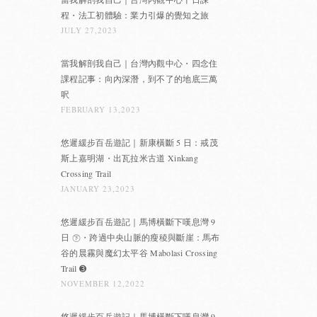
程・法工初體驗：業力引爆的覺知之旅
JULY 27,2023
當我解剖我自己｜台灣內觀中心・四念住
課程記事：向內深潛，到不了的地底三萬
呎
FEBRUARY 13,2023
悠遲緩步百岳遊記｜新康橫斷 5 日：戒茂
斯上嘉明湖・出瓦拉米古道 Xinkang
Crossing Trail
JANUARY 23,2023
悠遲緩步百岳遊記｜馬博橫斷下嘆息灣 9
日 ㊦・跨過中央山脈的瘦稜與斷崖：馬布
谷的晨霧與魔幻太平谷 Mabolasi Crossing
Trail ➌
NOVEMBER 12,2022
悠遲緩步百岳遊記｜馬博橫斷下嘆息灣 9