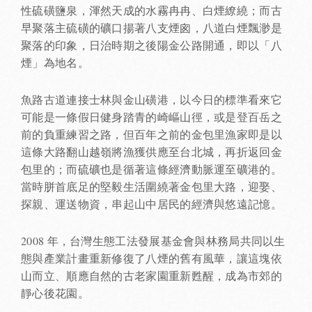
性硫磺鹽泉，渾然天成的水霧冉冉、白煙繚繞；而古
早聚落主硫磺的礦口揚著八支煙囪，八道白煙飄渺是
聚落的印象，日治時期之後陽金公路開通，即以「八
煙」為地名。
魚路古道連接士林與金山磺港，以今日的標準看來它
可能是一條假日健身踏青的崎嶇山徑，或是登百岳之
前的負重練習之路，但百年之前的金包里漁家即是以
這條大路翻山越嶺將漁獲供應至台北城，再折返回金
包里的；而硫礦也是循著這條經濟動脈運至礦港的。
當時胼首底足的堅毅生活圍繞著金包里大路，迎娶、
探親、運送物資，串起山中居民的經濟與悠遠記憶。
2008 年，台灣生態工法發展基金會與林務局共同以生
態與產業計畫重新修復了八煙的舊有風華，讓這塊依
山而立、順應自然的古老家園重新甦醒，成為市郊的
靜心後花園。