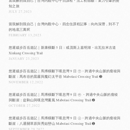
當我解剖我自己｜台灣內觀中心十日課程・法工初體驗：業力引爆的覺
知之旅
JULY 27,2023
當我解剖我自己｜台灣內觀中心・四念住課程記事：向內深潛，到不了
的地底三萬呎
FEBRUARY 13,2023
悠遲緩步百岳遊記｜新康橫斷 5 日：戒茂斯上嘉明湖・出瓦拉米古道
Xinkang Crossing Trail
JANUARY 23,2023
悠遲緩步百岳遊記｜馬博橫斷下嘆息灣 9 日 ㊦・跨過中央山脈的瘦稜與
斷崖：馬布谷的晨霧與魔幻太平谷 Mabolasi Crossing Trail ➌
NOVEMBER 12,2022
悠遲緩步百岳遊記｜馬博橫斷下嘆息灣 9 日 ㊥ ・跨過中央山脈的瘦稜
與斷崖：盆駒山與嘆息灣薰風 Mabolasi Crossing Trail ➋
OCTOBER 27,2022
悠遲緩步百岳遊記｜馬博橫斷下嘆息灣 9 日 ㊤・跨過中央山脈的瘦稜與
斷崖：八通關草原與秀姑巒山 Mabolasi Crossing Trail ➊
SEPTEMBER 29,2022