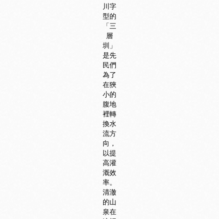
川字
型的
「三
層
圳」
是先
民們
為了
在狹
小的
腹地
裡轉
換水
流方
向，
以提
高灌
溉效
率。
清澈
的山
泉在