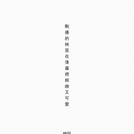
剛
播
的
秧
苗
在
薄
霧
裡
精
緻
又
可
愛
梯田