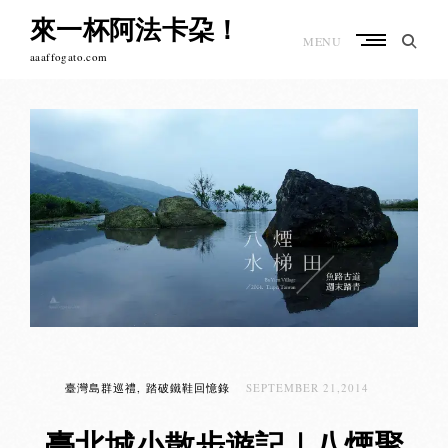
Skip
來一杯阿法卡朶！
to
MENU
content
aaaffogato.com
臺灣島群巡禮
踏破鐵鞋回憶錄
SEPTEMBER 21,2014
臺北城小散步遊記｜八煙聚