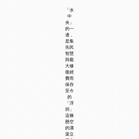
「水
中
央」
的一
邊，
是集
先民
智慧
與龐
大修
復經
費而
保存
至今
的
「浮
圳」
這條
懸空
的溝
渠立