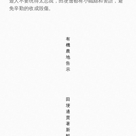
遊人不要玩得太忘我，田埂邊都有小鐵絲和警語，避
免辛勤的收成毀傷。
有
機
農
地
告
示
田
埂
邊
賣
著
新
鮮