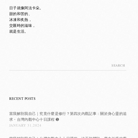
日子就像阿法卡朵。
甜的和苦的、
冰凍和炙熱，
交匯時的滋味，
就是生活。
Search
for:
RECENT POSTS
當我解剖我自己｜究竟什麼是修行？第四次內觀記事：關於身心靈的追
求・台灣內觀中心十日課程 ➎
JANUARY 31,2024