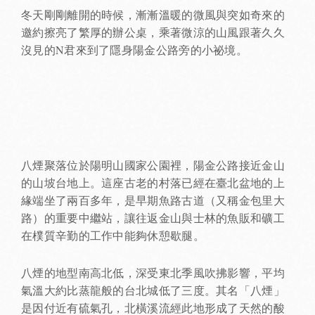
冬天剛剛離開的時候，漸漸溫暖的微風與突如奇來的
邀約擦亮了繁厚的辦公桌，乘著微涼的山風跟著久久
沒見的N君來到了隱身陽金公路旁的小祕境。
八煙聚落位於陽明山國家公園裡，陽金公路接近金山
的山坡台地上。這座古老的村落已經在臺北盆地的上
緣端坐了兩百多年，是早期魚路古道（又稱金包里大
路）的重要中繼站，讓往返金山與士林的魚販和礦工
在樸質辛勤的工作中能夠休憩歇腿。
八煙的地型南高北低，深受東北季風吹拂影響，平均
氣溫大約比蒸龍般的台北城低了三度。其名「八煙」
是因付近有硫氣孔，北橫溪流經此地形成了天然的酸