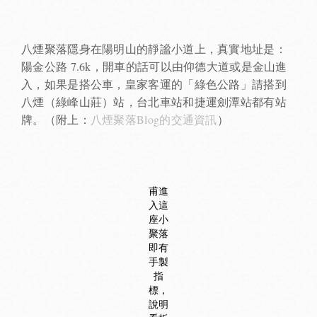
八煙聚落隱身在陽明山的靜謐小道上，真實地址是：
陽金公路 7.6k，開車的話可以由仰德大道或是金山進
入，如果是搭公車，皇家客運的「綠色公路」請搭到
八煙（綠峰山莊）站，台北車站和捷運劍潭站都有站
牌。（附上：
八煙聚落Blog的交通資訊
）
甫進
入這
座小
聚落
即有
手製
指
標，
說明