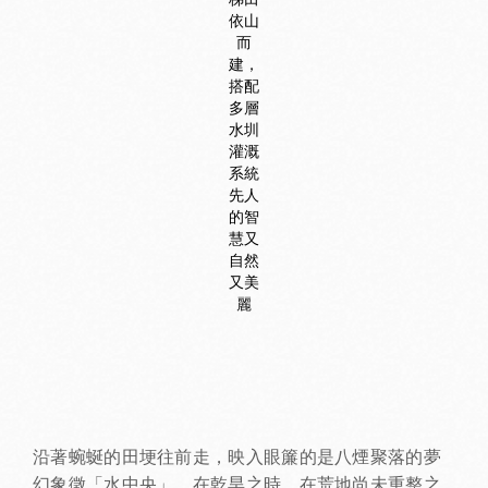
依山
而
建，
搭配
多層
水圳
灌溉
系統
先人
的智
慧又
自然
又美
麗
沿著蜿蜒的田埂往前走，映入眼簾的是八煙聚落的夢
幻象徵「水中央」。在乾旱之時，在荒地尚未重整之