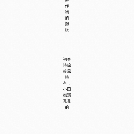
作
物
的
攤
販
初春
時節
冷風
時
有，
小田
都還
禿禿
的