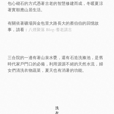
包心砌石的方式憑著古老的智慧修建而成，冬暖夏涼
著實順應山居生活。
有關依著礦場與金包里大路長大的蔡伯伯的回憶故
事，請看：
八煙聚落 Blog-耆老講古
三合院的一邊有著山泉水甕，還有石造洗滌池，是舊
時代家戶門口的必備，利用源源不絕的天然水流，婦
女們清洗衣物蔬菜，夏天也有消暑的功能。
洗
衣