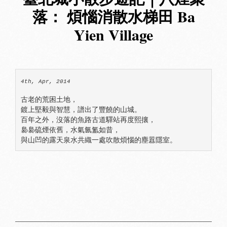
落： 煩惱消散水梯田 Ba
Yien Village
4th, Apr, 2014
古老的荒困土地，

鍍上堅毅與智慧，譜出了豐饒的山城。

百年之外，沒落的魚路古道驛站再度熙攘，

裊裊硫煙依舊，水氣氤氳如昔，

與山凹的露天泉水共織一處吹散煩惱的塵囂隱室。