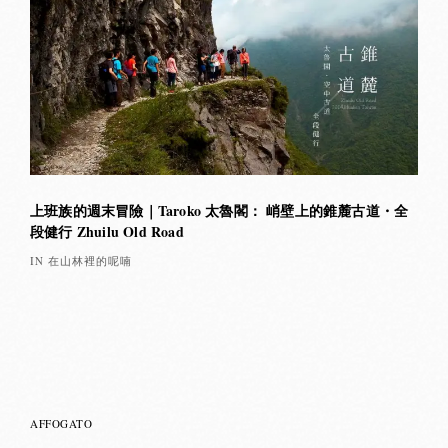
上班族的週末冒險｜Taroko 太魯閣： 峭壁上的錐麓古道・全
段健行 Zhuilu Old Road
IN 在山林裡的呢喃
AFFOGATO