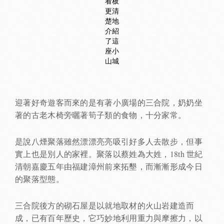
看板
更清
楚地
介紹
了這
座小
山城
迎著好奇遊客而來的是有著小廣場的三合院，奶奶坐
著的古老木椅旁曬著筍子類的食物，十分家常。
是說八煙聚落雖然漂漂亮亮吸引好多人去散步，但事
實上也是別人的家裡。聚落以蔡姓為大姓，18th 世紀
清朝嘉慶五年由福建漳州前來拓墾，而漸漸形成今日
的聚落型態。
三合院後方的砌石屋是以就地取材的火山岩建造而
成，已有百年歷史，它巧妙地利用重力與摩擦力，以