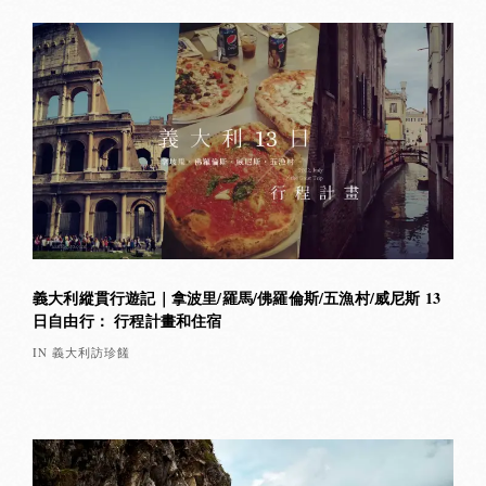
義大利縱貫行遊記｜拿波里/羅馬/佛羅倫斯/五漁村/威尼斯 13
日自由行： 行程計畫和住宿
IN 義大利訪珍饈