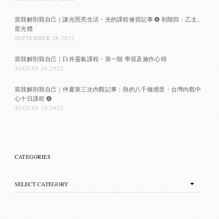
當我解剖我自己｜讓光照亮生活・光的課程修習記事 ➍ 初階四：乙太、
星光體
SEPTEMBER 28,2022
當我解剖我自己｜臼井靈氣課程・第一階 學習及施作心得
AUGUST 24,2022
當我解剖我自己｜仲夏第三次內觀記事：熱的八千種感受・台灣內觀中
心十日課程 ➍
AUGUST 10,2022
CATEGORIES
Categories