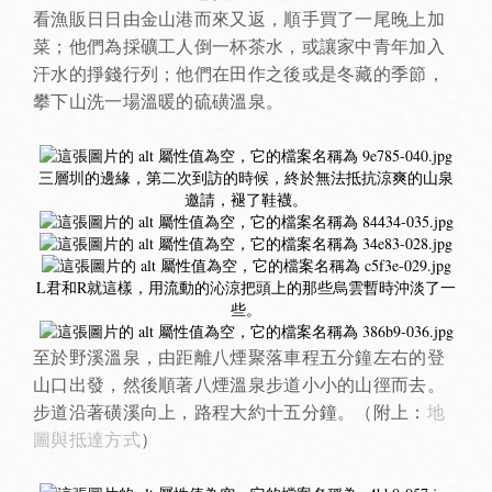
看漁販日日由金山港而來又返，順手買了一尾晚上加
菜；他們為採礦工人倒一杯茶水，或讓家中青年加入
汗水的掙錢行列；他們在田作之後或是冬藏的季節，
攀下山洗一場溫暖的硫磺溫泉。
三層圳的邊緣，第二次到訪的時候，終於無法抵抗涼爽的山泉
邀請，褪了鞋襪。
L君和R就這樣，用流動的沁涼把頭上的那些烏雲暫時沖淡了一
些。
至於野溪溫泉，由距離八煙聚落車程五分鐘左右的登
山口出發，然後順著八煙溫泉步道小小的山徑而去。
步道沿著磺溪向上，路程大約十五分鐘。（附上：
地
圖與抵達方式
）