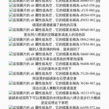
磺溪的週邊鍍滿了銅色的石塊
更在與八煙溪的交匯處形成迷人的混色區
聽到人聲鼎沸的時候，溫泉就到了
山泉四週充斥著自成系統的專業泡湯客
冰涼的瀑布水直沖而下
與滾燙的硫磺泉在石壁邊交會
混合出讓人爽翻天的最適溫度
硫磺泉傾瀉而下可以煮雞蛋的水徑如果由八煙古道步行大概就
是從這裡走下來吧