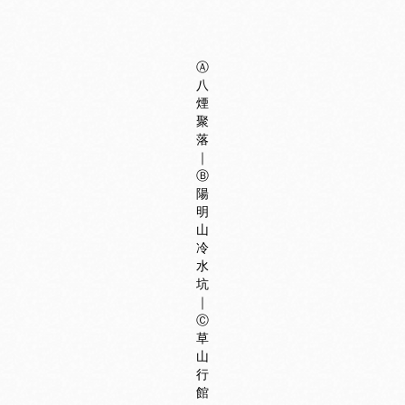
Ⓐ
八
煙
聚
落
｜
Ⓑ
陽
明
山
冷
水
坑
｜
Ⓒ
草
山
行
館