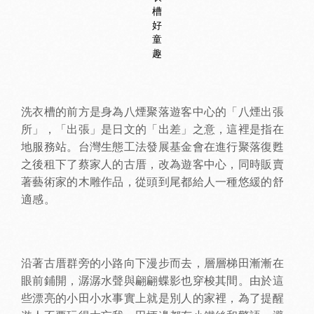
槽
好
童
趣
洗衣槽的前方是身為八煙聚落遊客中心的「八煙出張
所」，「出張」是日文的「出差」之意，這裡是指在
地服務站。台灣生態工法發展基金會在進行聚落復甦
之後租下了蔡家人的古厝，改為遊客中心，同時販賣
著藝術家的木雕作品，從頭到尾都給人一種悠緩的舒
適感。
沿著古厝群旁的小路向下漫步而去，層層梯田漸漸在
眼前鋪開，潺潺水聲與翩翩蝶影也穿梭其間。由於這
些漂亮的小田小水事實上就是別人的家裡，為了提醒