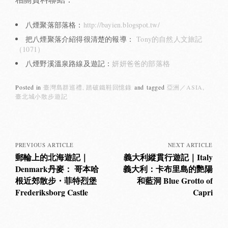
八煙聚落部落格：
http://bayien.blogspot.tw/
把八煙聚落介紹得很清楚的報導：
Tony的自然人文旅記
（1071）
八煙野溪溫泉路線及遊記：
妍妍爸爸的部落格
Posted in
臺灣島群巡禮
踏破鐵鞋回憶錄
and
tagged
亞洲／ASIA
臺北城小散步遊記
Posts
navigation
PREVIOUS ARTICLE
NEXT ARTICLE
郵輪上的北海遊記｜
義大利縱貫行遊記｜Italy
Denmark丹麥： 哥本哈
義大利：卡布里島的艷陽
根近郊散步・菲特烈堡
和藍洞 Blue Grotto of
Frederiksborg Castle
Capri