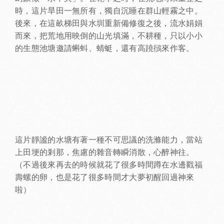
時，這片旱田一無所有，獨自沉睡在群山輕霧之中。
後來，在這畝梯田與水圳重新備修復之後，流水娟娟
而來，把荒地用映倒的山光填滿，不耕種，只以小小
的生態池塘邀請蝌蚪、蜻蜓，還有高蹺鴴來作客。
這片靜謐的水塘有著一種不可思議的洗滌能力，當站
上田埂的剎那，焦慮的雜音轉瞬消散，心醉神往。
（不過後來再去的時候就花了很多時間蹲在水邊戳福
壽螺的卵，也是花了很多時間才大夢初醒回過神來
啦）