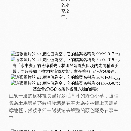
的水
草之
中。
由「水中央」的邊緣看去，梯田的建造與田埂的走向精緻美
麗，同時兼顧了強大的灌溉功能，實在讓都市小孩好著迷。
基金會好細心地製作各種八煙的解說
山泉一邊的樹林裡長滿好多毛茸茸的綠色小草，這種
名為土馬鬃的苔蘚植物總是在春天為樹林鋪上美麗的
綠地毯，然後季節一過就退去鮮豔的顏色隱身在森林
中。