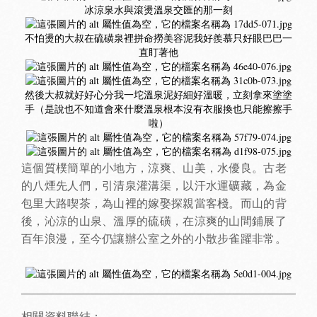
冰涼泉水與滾燙溫泉交匯的那一刻
不怕燙的大叔在硫磺泉裡拼命撈美容泥我好羨慕只好眼巴巴一
直盯著他
然後大叔就好好心分我一坨溫泉泥好細好溫暖，立刻拿來塗塗
手（是說也不知道會來什麼溫泉根本沒有衣服換也只能擦擦手
啦）
這個質樸簡單的小地方，涼爽、山美，水優良。古老
的八煙先人們，引清泉灌溝渠，以汗水運礦藏，為金
包里大路喫茶，為山裡的嫁娶探親當客棧。而山的背
後，沁涼的山泉、溫厚的硫磺，在涼爽的山間鋪展了
百年浪漫，至今仍讓辦公室之外的小散步雀躍非常。
相關資料聯結：