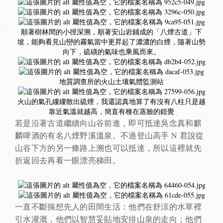
順著樹林間的小徑深溯，順著安山岩鋪成的「八煙古道」下
坡，能夠看見山巒的霧氣當中更昇起了濃濃的白煙，隨著山勢
向下，硫磺的氣味也乘風而來。
地質調查所的火山土壤氣體監測站
火山的氣孔縷縷散出硫煙，我還認真地算了有沒有八柱只是越
靠近氣溫就越高，簡直有種在蒸臉的錯覺
若是沿著古道繼續向山谷前進，即可抵達吳念真和麒
麟啤酒的有名八煙野溪溫泉。不過登山高手 N 君說從
山谷下方的另一條路上溯也可以抵達，所以這裡就先
折返回去再看一眼漂亮梯田。
一直不斷揣想先人的田間生活：他們在舒涼的水草裡
引水灌溉，他們以智慧妥貼地安排山泉的走向；他們