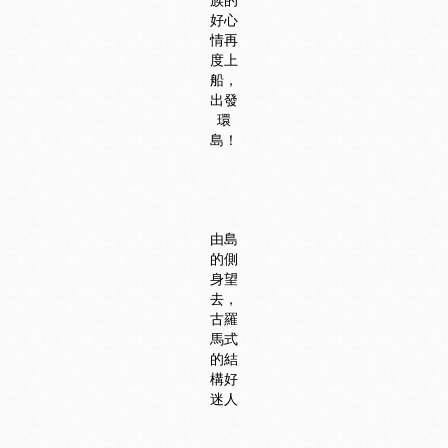
好心
情再
度上
船，
出發
環
島！
由島
的側
身望
去，
古羅
馬式
的結
構好
迷人