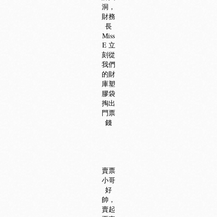
洞，
財務
長
Miss
E 立
刻從
我們
的財
庫塑
膠袋
掏出
門票
錢
賣票
小哥
好
帥，
賣起