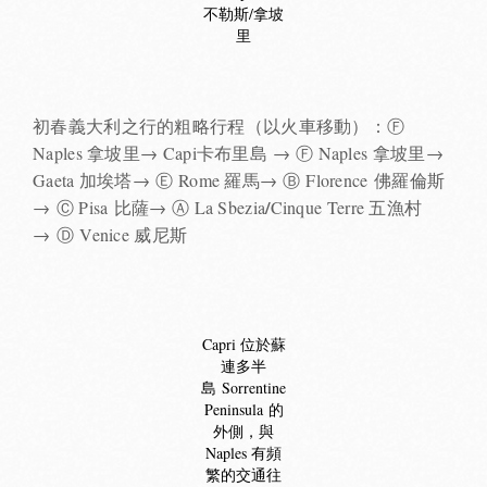
不勒斯/拿坡
里
初春義大利之行的粗略行程（以火車移動）：
Ⓕ
Naples 拿坡里→ Capi卡布里島 →
Ⓕ Naples 拿坡里→
Gaeta 加埃塔→
Ⓔ Rome 羅馬→
Ⓑ Florence 佛羅倫斯
/
→
Ⓒ Pisa 比薩→
Ⓐ La Sbezia
Cinque Terre 五漁村
→
Ⓓ Venice 威尼斯
Capri 位於蘇
連多半
島 Sorrentine
Peninsula 的
外側，與
Naples 有頻
繁的交通往