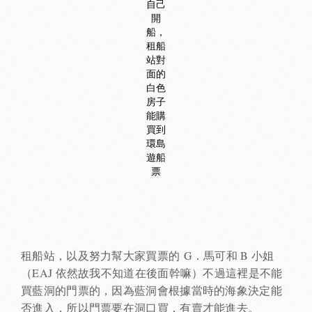
自己
開
船，
租船
站對
面的
白色
房子
能購
買到
環島
遊船
票
租船站，以及努力幫大家買票的 G．馬可和 B 小姐
（EAJ 依然故我不知道在後面幹嘛）不過這裡是不能
買藍洞的門票的，因為藍洞會根據當時的海象決定能
否進入，所以門票要在洞口買，有賣才能進去。