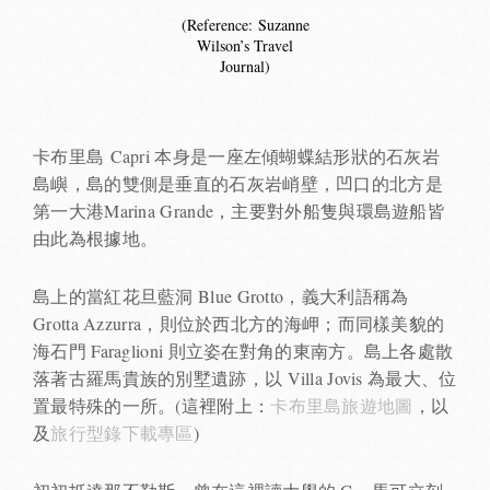
(Reference:
Suzanne
Wilson’s Travel
Journal
)
卡布里島 Capri 本身是一座左傾蝴蝶結形狀的石灰岩
島嶼，島的雙側是垂直的石灰岩峭壁，凹口的北方是
第一大港Marina Grande，主要對外船隻與環島遊船皆
由此為根據地。
島上的當紅花旦藍洞 Blue Grotto，義大利語稱為
Grotta Azzurra，則位於西北方的海岬；而同樣美貌的
海石門 Faraglioni 則立姿在對角的東南方。島上各處散
落著古羅馬貴族的別墅遺跡，以 Villa Jovis 為最大、位
置最特殊的一所。(這裡附上：
卡布里島旅遊地圖
，以
及
旅行型錄下載專區
)