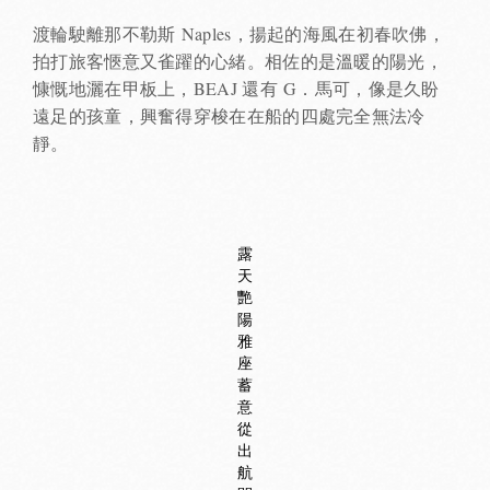
渡輪駛離那不勒斯 Naples，揚起的海風在初春吹佛，
拍打旅客愜意又雀躍的心緒。相佐的是溫暖的陽光，
慷慨地灑在甲板上，BEAJ 還有 G．馬可，像是久盼
遠足的孩童，興奮得穿梭在在船的四處完全無法冷
靜。
露
天
艷
陽
雅
座
蓄
意
從
出
航