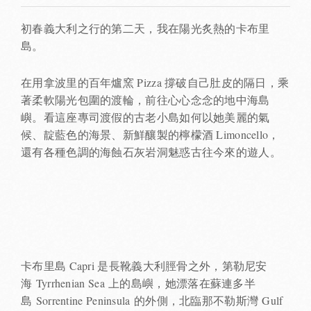
初春義大利之行的第二天，我在陽光炙熱的卡布里
島。
在用拿波里的百年爐窯 Pizza 撐破自己肚皮的隔日，乘
著柔軟陽光包圍的渡輪，前往心心念念的地中海島
嶼。看這座專司渡假的古老小島如何以她美麗的氣
候、靛藍色的海景、新鮮釀製的檸檬酒 Limoncello，
還有各種色調的海蝕石灰岩洞魅惑古往今來的遊人。
卡布里島 Capri 是長靴義大利脛骨之外，第勒尼安
海 Tyrrhenian Sea 上的島嶼，她漂落在蘇連多半
島 Sorrentine Peninsula 的外側，北臨那不勒斯灣 Gulf