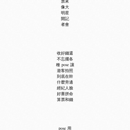
票來
像大
明星
開記
者會
收好錢還
不忘擺各
種 pose 讓
遊客拍照
到底在幹
什麼旁邊
經紀人臉
好賽拼命
算票和錢
pose 用