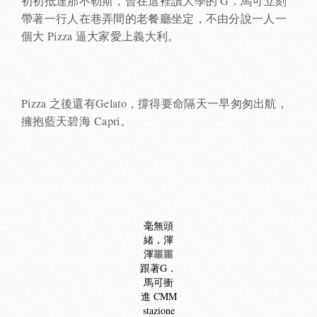
初初抵達那不勒斯，曾在這裡讀大學的 G．馬可立刻
帶著一行人在巷弄間的老餐廳坐定，不由分說一人一
個大 Pizza 逼大家愛上義大利。
Pizza 之後還有Gelato，撐得要命隔天一早匆匆出航，
擁抱藍天碧海 Capri。
毫無頭
緒，渾
渾噩噩
跟著G．
馬可衝
進 CMM
stazione