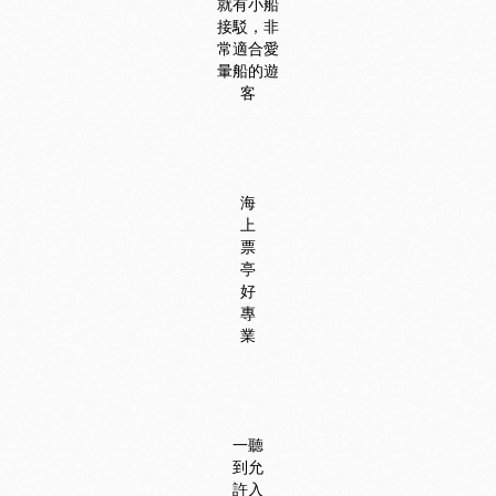
就有小船
接駁，非
常適合愛
暈船的遊
客
海
上
票
亭
好
專
業
一聽
到允
許入