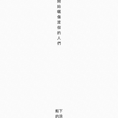
開
始
曬
傷
渡
假
的
人
們
船下
的浪