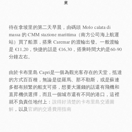
來
待在拿坡里的第二天早晨，由碼頭 Molo calata di
massa 的 CMM stazione marittima（南方公司海上航運
站）買了船票，搭乘 Caremar 的渡輪出發。一般渡輪
是 €11,20，快捷的話是 €16,30，搭乘時間大約是60-90
分鐘左右。
由於卡布里島 Capri是一個為觀光客存在的天堂，抵達
的方式百百種，無論是從羅馬、那不勒斯，或是蘇連
多都有頻繁的船支可搭，想要大灑錢的話還有飛機和
直昇機供選擇，而且一個城市還有不同的港口，這裡
就不負責任地付上：
說得好清楚的卡布里島交通圖
解
，以及
官網的交通費用指南