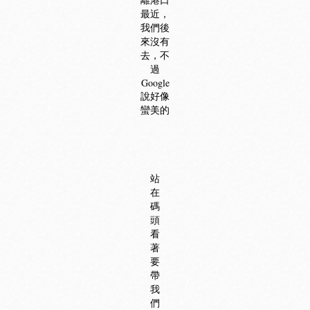
最近，
我們後
來沒有
去，不
過
Google
說好像
蠻美的
站
在
碼
頭
看
著
要
帶
我
們