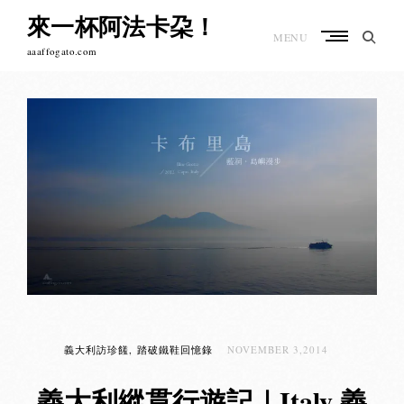
Skip
來一杯阿法卡朶！
to
MENU
content
aaaffogato.com
義大利訪珍饈
踏破鐵鞋回憶錄
NOVEMBER 3,2014
義大利縱貫行遊記｜Italy 義