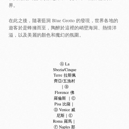
界。
在此之後，隨著藍洞 Blue Grotto 的發現，世界各地的
遊客於是蜂擁而至，陶醉於這裡的峭壁海洞、熱情洋
溢，以及美麗的顏色和魔幻的氛圍。
Ⓐ La
Sbezia/Cinque
Terre 拉斯佩
齊亞/五漁村
｜Ⓑ
Florence 佛
羅倫斯 ｜Ⓒ
Pisa 比薩｜
Ⓓ Venice 威
尼斯｜Ⓔ
Roma 羅馬｜
Ⓕ Naples 那