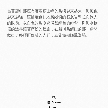
當暮靄中那座有著兩頂山峰的島嶼越來越大，海風也
越來越強，渡輪飛也似地將縱切的石灰岩壁拉向旅人
的眼前。灰白色的島嶼綴滿碧綠色的絲帶，與海水接
壤的邊界鑲著繽紛的屋舍，在船與島觸碰的那一瞬間
散出了絡繹而便裝的人群，宣告假期隆重登場。
抵
達 Marina
Grande