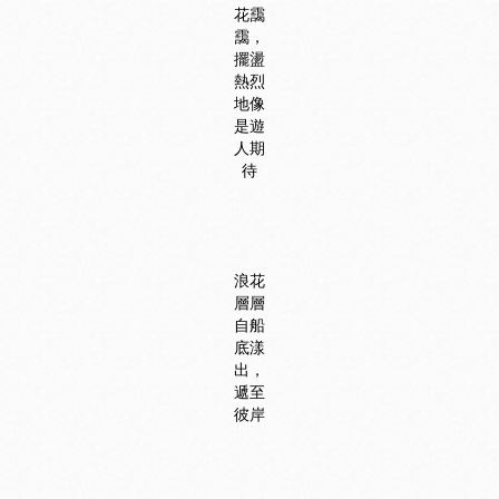
花靄
靄，
擺盪
熱烈
地像
是遊
人期
待
浪花
層層
自船
底漾
出，
遞至
彼岸