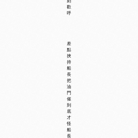
刻
歡
呼
差
點
挾
持
船
長
把
油
門
催
到
底
才
怪
船
長