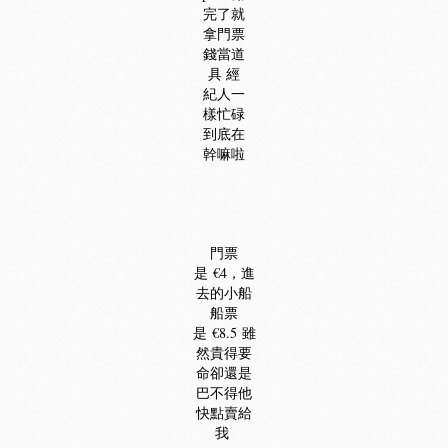
完了就
拿門票
錢當道
具 經
紀人一
樣忙碌
到底在
幹嘛啦
門票
是 €4，進
去的小船
船票
是 €8.5 雖
然貴得要
命卻還是
巴不得他
快點賣給
我