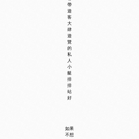
帶
遊
客
大
肆
遊
覽
的
私
人
小
艇
排
排
站
好
如果
不想