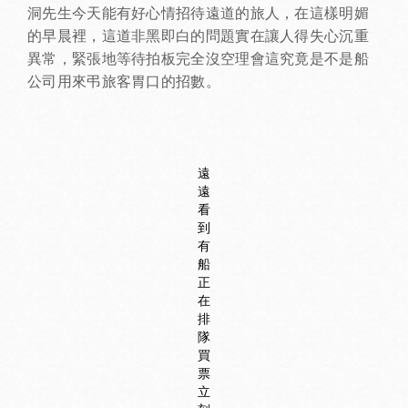
洞先生今天能有好心情招待遠道的旅人，在這樣明媚
的早晨裡，這道非黑即白的問題實在讓人得失心沉重
異常，緊張地等待拍板完全沒空理會這究竟是不是船
公司用來弔旅客胃口的招數。
遠
遠
看
到
有
船
正
在
排
隊
買
票
立