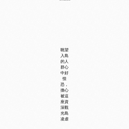
眺望
入島
的人
群心
中好
惶
恐，
擔心
被這
座資
深觀
光島
凌虐