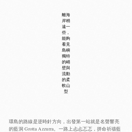
離海
岸稍
遠一
些，
能夠
看見
島嶼
獨特
的峭
壁與
流動
的柔
軟山
型
環島的路線是逆時針方向，出發第一站就是名聲響亮
的藍洞 Grotta Azzurra。一路上忐忐忑忑，拼命祈禱藍