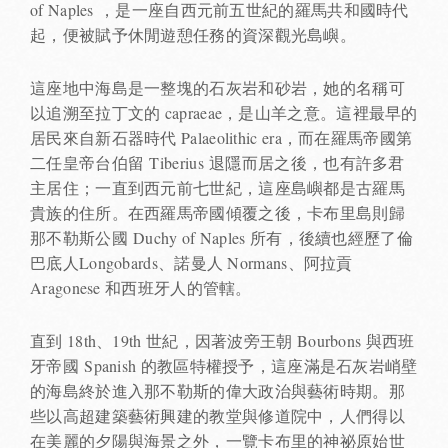
of Naples ，是一座自西元前五世紀的羅馬共和國時代
起，便被賦予休閒遊憩任務的資深觀光島嶼。
這座地中海島是一整塊的石灰岩和砂岩，她的名稱可
以追溯至拉丁文的 capraeae，是山羊之意。這裡最早的
居民來自新石器時代 Palaeolithic era，而在羅馬帝國第
二任皇帝台伯留 Tiberius 退隱而居之後，也有許多君
主居住；一直到西元前七世紀，這座島嶼都是古羅馬
貴族的住所。在西羅馬帝國傾覆之後，卡布里島則歸
那不勒斯公國 Duchy of Naples 所有，後續也經歷了倫
巴底人Longobards、諾曼人 Normans、阿拉貢
Aragonese 和西班牙人的管轄。
直到 18th、19th 世紀，因著波旁王朝 Bourbons 與西班
牙帝國 Spanish 的教區特權授予，這座滿是石灰岩峭壁
的海島終於進入那不勒斯的偉大政治與藝術時期。那
些以高超建築藝術興建的教堂與修道院中，人們得以
在美麗的夕陽與海景之外，一覽卡布里的神祕原始世