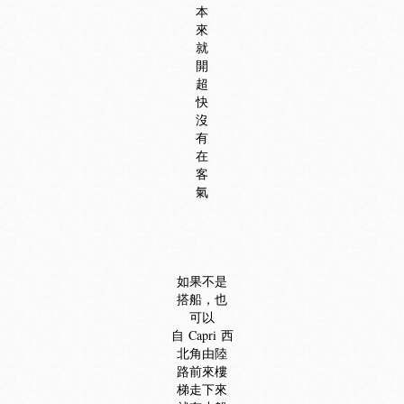
本
來
就
開
超
快
沒
有
在
客
氣
如果不是
搭船，也
可以
自 Capri 西
北角由陸
路前來樓
梯走下來