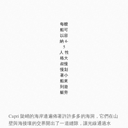
每艘
船可
以容
納 4-
5
人 性
格大
叔慢
慢划
著小
船來
到遊
艇旁
Capri 陡峭的海岸邊遍佈著許許多多的海洞，它們在山
壁與海接壤的交界開出了一道縫隙，讓光線通過水