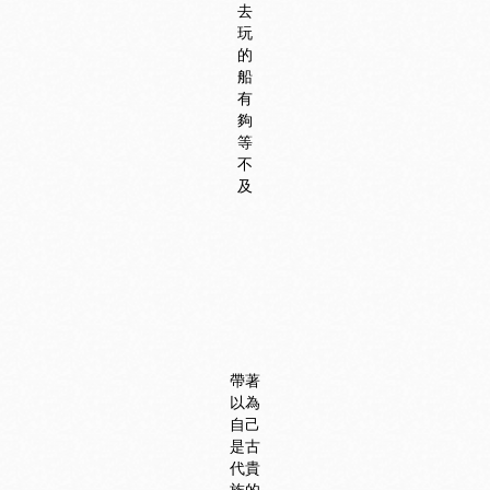
去
玩
的
船
有
夠
等
不
及
帶著
以為
自己
是古
代貴
族的