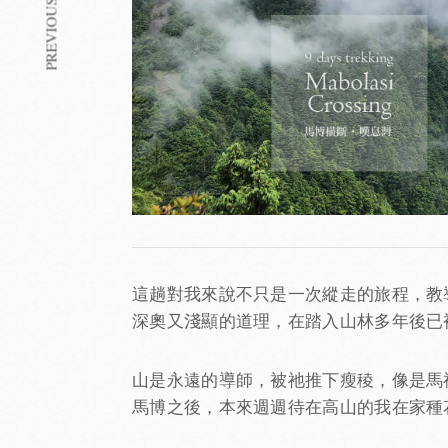
PREVIOUS ARTICLE
這趟對我來說不只是一次縱走的旅程，教
深奧又淺顯的道理，在踏入山林多年後已
山是永遠的導師，被祂推下瘦稜，像是馬
馬博之後，本來週週待在高山的我在家種