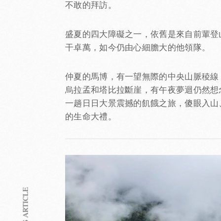
不敢的拜訪。
盛夏的四大障礙之一，依舊是來自前輩登
干卓萬，如今仍由心細膽大的他領隊。
仲夏的馬博，有一望無際的中央山脈稜線
烏拉孟和塔比拉斷崖，有午夜夢迴仍然想
一趟日日大景震撼的飢餓之旅，傻眼入山
的生命大禮。