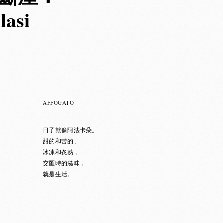
asi
AFFOGATO
日子就像阿法卡朵。
甜的和苦的、
冰凍和炙熱，
交匯時的滋味，
就是生活。