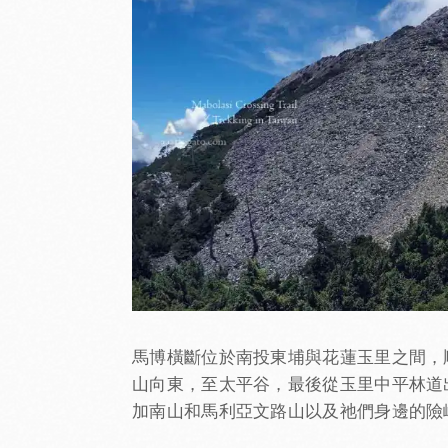
馬博橫斷位於南投東埔與花蓮玉里之間，
山向東，至太平谷，最後從玉里中平林道出
加南山和馬利亞文路山以及祂們身邊的險