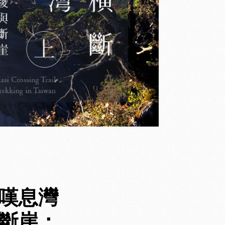
嘆息灣
與斷崖：