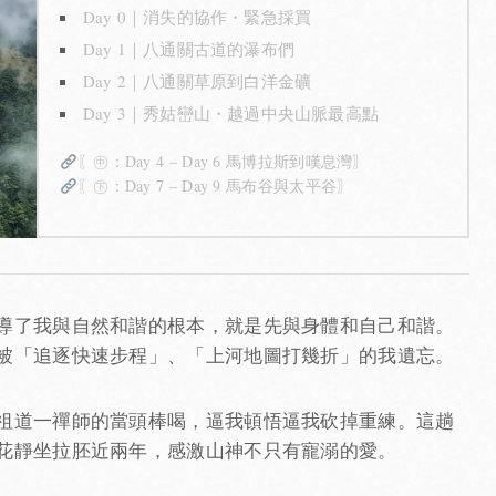
Day 0｜消失的協作・緊急採買
Day 1｜八通關古道的瀑布們
Day 2｜八通關草原到白洋金礦
Day 3｜秀姑巒山・越過中央山脈最高點
〖㊥：Day 4 – Day 6 馬博拉斯到嘆息灣〗
〖㊦：Day 7 – Day 9 馬布谷與太平谷〗
導了我與自然和諧的根本，就是先與身體和自己和諧。
被「追逐快速步程」、「上河地圖打幾折」的我遺忘。
祖道一禪師的當頭棒喝，逼我頓悟逼我砍掉重練。這趟
花靜坐拉胚近兩年，感激山神不只有寵溺的愛。