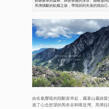
鏗鏘蒼翠的森林、綿密善霧的深谷、險峻遼闊的
馬博橫斷的飢餓之旅，帶我回到失落的我自己
由名氣響噹的段斷崖串起，藏著山霧綠茵
過了心念想望的馬布谷和嘆息灣。馬博拉