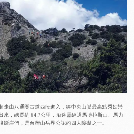
順走由八通關古道西段進入，經中央山脈最高點秀姑巒
來，總長約 84.7公里，沿途需經過馬博拉斯山、馬力
峻斷崖們，是台灣山岳界公認的四大障礙之一。