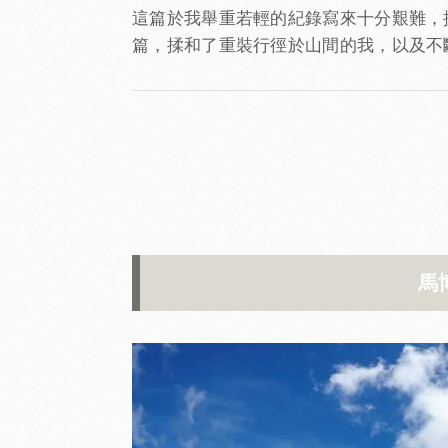
這篇於我舉重若輕的紀錄寫來十分艱難，
篇，揉和了重裝行徑於山間的我，以及不
馬