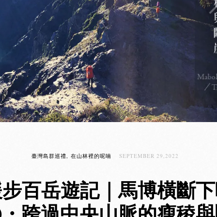
臺灣島群巡禮
在山林裡的呢喃
SEPTEMBER 29,2022
緩步百岳遊記｜馬博橫斷下
 ㊤・跨過中央山脈的瘦稜