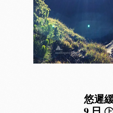
悠遲
9 日