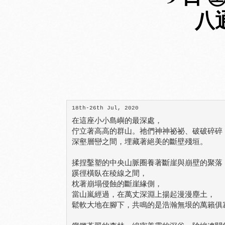
八通
18th-26th Jul, 2020
在這座小小島嶼的最深處，

佇立著高高的群山。祂們神神祕祕、破破碎碎，
深壑層巒之間，埋藏著絕美的斷壁殘垣。

揉捏鑿塑的中央山脈圈養著斷崖與崩壁的聚落，
蹊徑橫臥在稜線之間，

枕著崩塌侵蝕的斷崖緣側，

當山嵐經過，在萬丈深淵上揚起漫漫塵土，

鬆軟大地在腳下，共鳴的是浩瀚無垠的萬籟俱寂