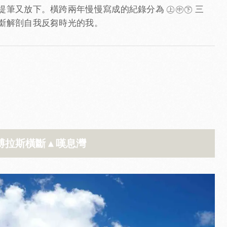
提筆又放下。橫跨兩年慢慢寫成的紀錄分為 ㊤㊥㊦ 三
斷解剖自我反芻時光的我。
博拉斯橫斷 ▴ 嘆息灣