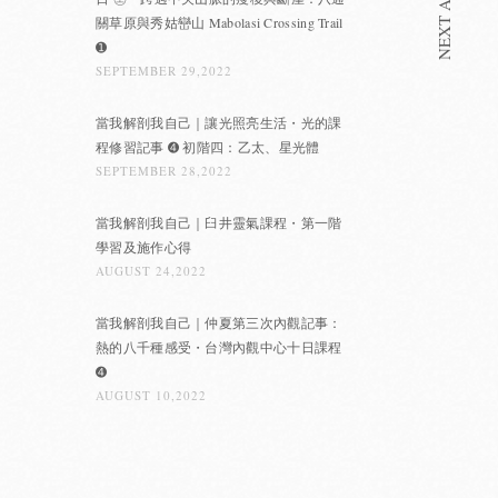
NEXT ARTICLE
關草原與秀姑巒山 Mabolasi Crossing Trail
➊
SEPTEMBER 29,2022
當我解剖我自己｜讓光照亮生活・光的課
程修習記事 ➍ 初階四：乙太、星光體
SEPTEMBER 28,2022
當我解剖我自己｜臼井靈氣課程・第一階
學習及施作心得
AUGUST 24,2022
當我解剖我自己｜仲夏第三次內觀記事：
熱的八千種感受・台灣內觀中心十日課程
➍
AUGUST 10,2022