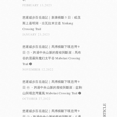
FEBRUARY 13,2023
悠遲緩步百岳遊記｜新康橫斷 5 日：戒茂
斯上嘉明湖・出瓦拉米古道 Xinkang
Crossing Trail
JANUARY 23,2023
悠遲緩步百岳遊記｜馬博橫斷下嘆息灣 9
日 ㊦・跨過中央山脈的瘦稜與斷崖：馬布
谷的晨霧與魔幻太平谷 Mabolasi Crossing
Trail ➌
NOVEMBER 12,2022
悠遲緩步百岳遊記｜馬博橫斷下嘆息灣 9
日 ㊥ ・跨過中央山脈的瘦稜與斷崖：盆駒
山與嘆息灣薰風 Mabolasi Crossing Trail ➋
OCTOBER 27,2022
悠遲緩步百岳遊記｜馬博橫斷下嘆息灣 9
日 ㊤・跨過中央山脈的瘦稜與斷崖：八通