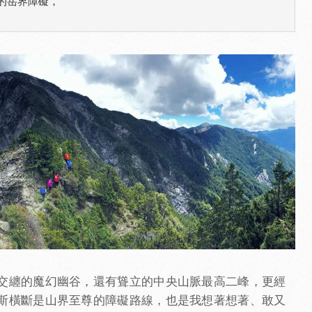
岳界障礙，

。
交纏的魔幻幽谷，還有聳立的中央山脈最高二峰，更經
斯橫斷是山界至尊的障礙路線，也是我想著想著、敢又