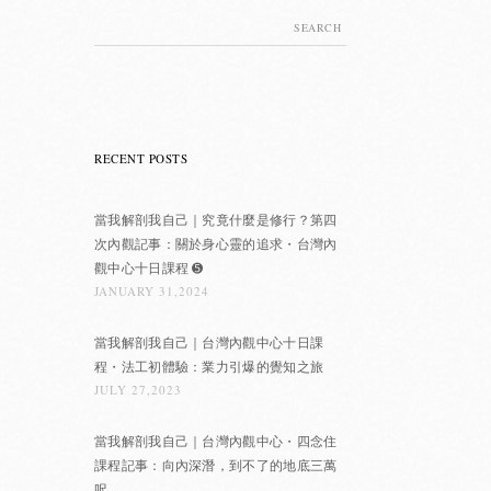
Search
for:
RECENT POSTS
當我解剖我自己｜究竟什麼是修行？第四
次內觀記事：關於身心靈的追求・台灣內
觀中心十日課程 ➎
JANUARY 31,2024
當我解剖我自己｜台灣內觀中心十日課
程・法工初體驗：業力引爆的覺知之旅
JULY 27,2023
當我解剖我自己｜台灣內觀中心・四念住
課程記事：向內深潛，到不了的地底三萬
呎