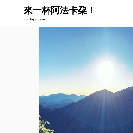
Skip
來一杯阿法卡朶！
to
content
aaaffogato.com