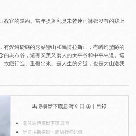
山教官的邀約。當年提著乳臭未乾連雨褲都沒有的我上
，有鏗鏘磅礴的秀姑巒山和馬博拉斯山，有嶙峋驚險的
念的馬布谷，還有又美又磨人的太平谷和中平林道。這
、挨餓行進、重傷出來。是人生的分號，也是大山送我
馬博橫斷下嘆息灣 9 日 ㊤｜目錄
關於馬博橫斷下嘆息灣
馬博拉斯橫斷・簡版行程紀錄