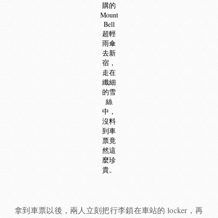
購的
Mount
Bell
超輕
雨傘
去新
宿，
走在
纖細
的雪
絲
中，
沒料
到車
票竟
然這
麼珍
貴。
拿到車票以後，兩人立刻把行李鎖在車站的 locker，再