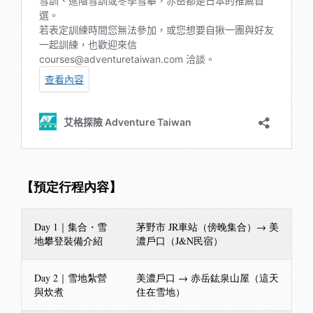
【預定行程內容】
Day 1｜集合・雪
茅野市 JR車站（傍晚集合）→ 美
地攀登裝備介紹
濃戶口（J&N民宿）
Day 2｜雪地紮營
美濃戶口 → 赤岳鈜泉山屋（這天
與炊煮
住在雪地）