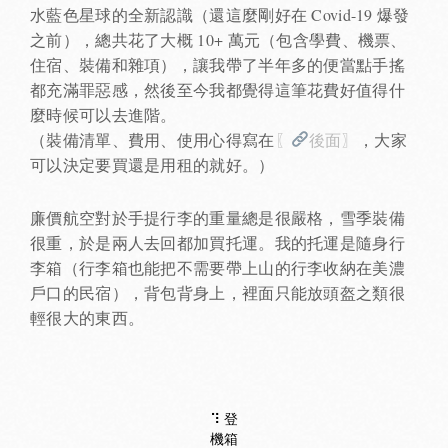
水藍色星球的全新認識（還這麼剛好在 Covid-19 爆發
之前），總共花了大概 10+ 萬元（包含學費、機票、
住宿、裝備和雜項），讓我帶了半年多的便當點手搖
都充滿罪惡感，然後至今我都覺得這筆花費好值得什
麼時候可以去進階。
（裝備清單、費用、使用心得寫在
〖
後面〗
，大家
可以決定要買還是用租的就好。）
廉價航空對於手提行李的重量總是很嚴格，雪季裝備
很重，於是兩人去回都加買托運。我的托運是隨身行
李箱（行李箱也能把不需要帶上山的行李收納在美濃
戶口的民宿），背包背身上，裡面只能放頭盔之類很
輕很大的東西。
⠹ 登
機箱