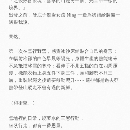
『之後妳會發現，雪季的山是另一個、完全不一樣的
境界。』
出發之前，硬底子攀岩女孩 Ning 一邊為我補給裝備一
邊跟我說。
果然。
第一次在雪裡野營，感覺冰沙床鋪貼合自己的身形；
在輻射冷卻的白色早晨等陽光，身體生產的熱能總來
不急抵擋冰雪的寒冷；看伸手不見五指的白在四周瀰
漫，機能衣物上身五件下身三件，頭和腳都不只三
層，重裝綁繩之後還要移動爬升⋯⋯ 這些都是過去亞
熱帶登山縱走不曾有過的新鮮。
（和衝擊。）
雪地裡的日常，繞著水的三態行動，
坐臥行走，都有一番思量。