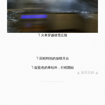
⠹ 火車穿越積雪丘陵
⠹ 回程時拍的放晴月台
⠹ 靛藍色的車站外，行程開始
◭ 返回目錄 ◮