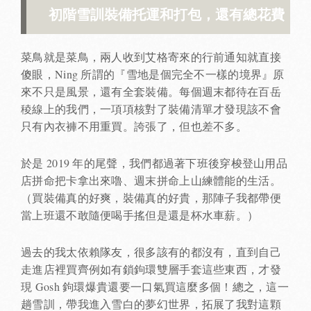
初階雪訓
裝備托運
和打包，還有總花費
菜鳥就是菜鳥，兩人收到艾格寄來的行前通知就直接
傻眼，Ning 所謂的『雪地是個完全不一樣的境界』原
來不只是風景，還有全套裝備。每個週末都待在百岳
稜線上的我們，一項項核對了裝備清單才發現該不會
只有內衣褲不用重買。誇張了，但也差不多。
於是 2019 年的尾聲，我們都過著下班後穿梭登山用品
店拼命把卡拿出來嚕、週末拼命上山練體能的生活。
（買裝備真的好爽，裝備真的好貴，那陣子我都帶便
當上班還不敢隨便喝手搖但是還是杯水車薪。）
過去的我太依賴隊友，很多該有的都沒有，直到自己
走進店裡買齊例如有鎖鉤環雙層手套這些東西，才發
現 Gosh 鉤環爆貴還要一口氣買這麼多個！總之，這一
趟雪訓，帶我進入雪白的夢幻世界，拓展了我對這顆