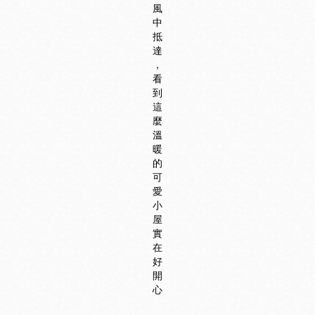
風
中
抵
達
，
看
到
這
麼
溫
暖
的
可
愛
小
屋
實
在
好
開
心