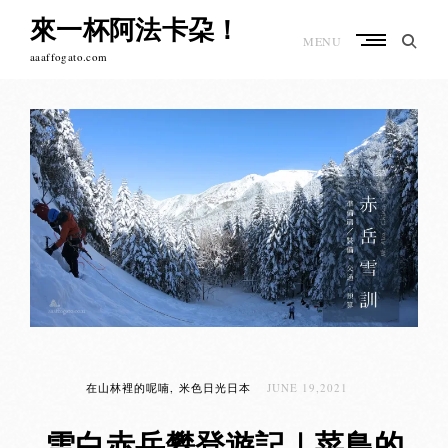
Skip
來一杯阿法卡朶！
to
MENU
content
aaaffogato.com
在山林裡的呢喃
米色日光日本
JUNE 19,2021
雪白赤岳攀登遊記｜菜鳥的