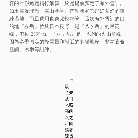
客的年假總是精打細算，於是提前預定了海外雪訓。
如果雪況理想，雪山圈谷、南湖圈谷都是好夢幻的訓
練場地，而且費用也會比較精簡。這次海外雪訓的目
的地『赤岳』位於日本長野，是『八ヶ岳』的最高
峰，海拔 2899 m。『八ヶ岳』是一系列的火山群峰，
因為冬季穩定的降雪量和附近的多變地形，非常適合
雪訓、冰攀等訓練。
⠹ 早
晨，
尚未
被日
光照
亮的
八之
岳圍
繞著
練習