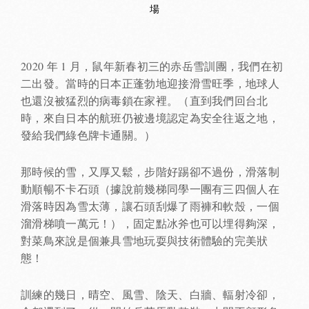
場
2020 年 1 月，鼠年新春初三的赤岳雪訓團，我們在初
二出發。當時的日本正蓬勃地迎接滑雪旺季，地球人
也還沒被猛烈的病毒鎖在家裡。（直到我們回台北
時，來自日本的航班仍被邊境認定為安全往返之地，
發給我們綠色牌卡通關。）
那時候的雪，又厚又鬆，步階好踢卻不過份，滑落制
動順暢不卡石頭（據說前幾梯同學一團有三四個人在
滑落時因為雪太薄，讓石頭刮爆了雨褲和軟殼，一個
溜滑梯噴一萬元！），固定點冰斧也可以埋得夠深，
對菜鳥來說是個兼具雪地玩耍與技術體驗的完美狀
態！
訓練的幾日，晴空、風雪、陰天、白牆、輻射冷卻，