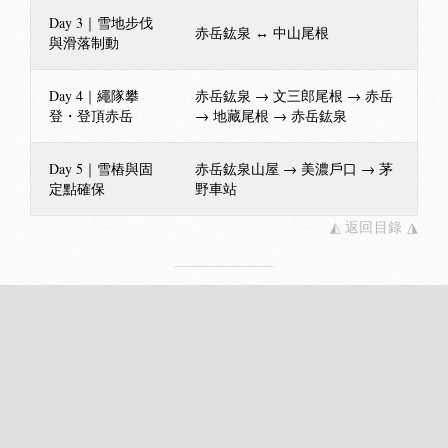
Day 3｜雪地步伐
赤岳鈜泉 ↔ 中山尾根
與滑落制動
Day 4｜繩隊攀
赤岳鈜泉 → 文三郎尾根 → 赤岳
登・登頂赤岳
→ 地藏尾根 → 赤岳鈜泉
Day 5｜雪樁與固
赤岳鈜泉山屋 → 美濃戶口 → 茅
定點確保
野車站
◭ 返回目錄 ◮