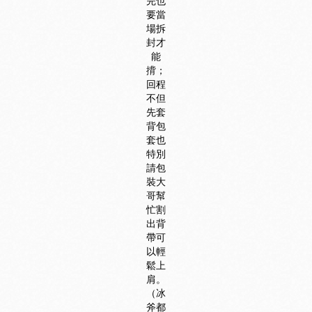
完也
要當
場拆
封才
能
揹；
回程
不但
先套
背包
套也
特別
請包
裝大
哥幫
忙割
出背
帶可
以輕
鬆上
肩。
（冰
斧都