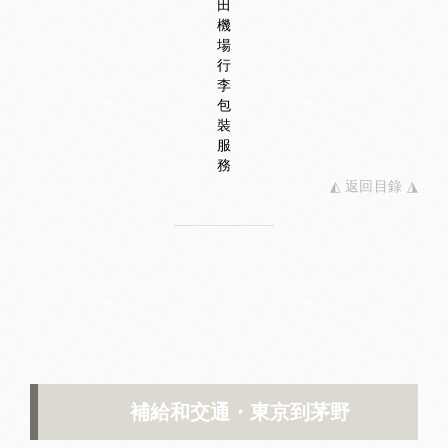
田
機
場
行
李
包
裝
服
務
◭ 返回目錄 ◮
補給和交通・東京到茅野