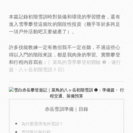
本篇記錄初階雪訓時對裝備和環境的學習體會，還有
進入雪季攀登這個坎的階段性投資（幾乎等於多跨足
一項戶外活動吧又要破產了）。
許多技能教練一定有教但我不一定在聽，不過這些心
得以入門的階段來說，都是我肉身的學習。實際攀登
和行程內容寫在：
〖菜鳥的雪季攀登初體驗 ❷：健行
篇・八ヶ岳初階雪訓 5 日〗
赤岳雪訓準備｜目錄
為什麼選擇海外雪訓？
雪訓單位與行程