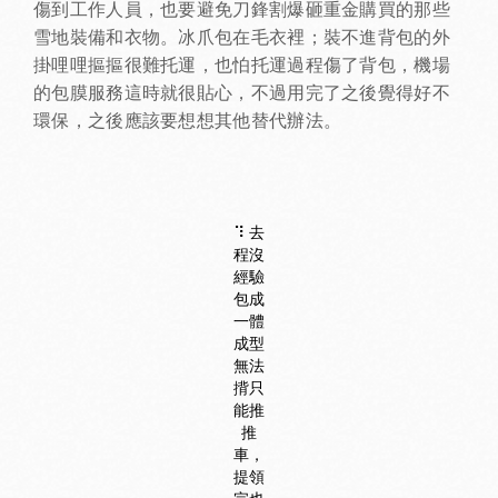
傷到工作人員，也要避免刀鋒割爆砸重金購買的那些
雪地裝備和衣物。冰爪包在毛衣裡；裝不進背包的外
掛哩哩摳摳很難托運，也怕托運過程傷了背包，機場
的包膜服務這時就很貼心，不過用完了之後覺得好不
環保，之後應該要想想其他替代辦法。
⠹ 去
程沒
經驗
包成
一體
成型
無法
揹只
能推
推
車，
提領