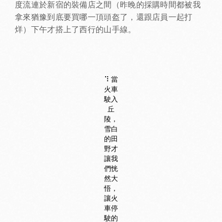
度流連於新宿的裝備店之間（昨晚的採購時間都被我
拿來猶豫到底要買哪一頂頭盔了，還跟店員一起打
烊）下午才搭上了西行的山手線。
⠹ 當
火車
駛入
丘
陵，
雪白
的田
野才
讓我
們恍
然大
悟，
讓火
車停
駛的