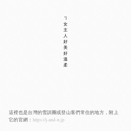
⠹
女
主
人
好
美
好
溫
柔
這裡也是台灣的雪訓團或登山客們常住的地方，附上
它的官網：
https://j-and-n.jp