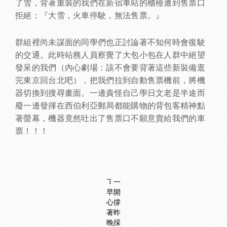
了雪，背著重裝的我們在新宿車站的櫃檯遭到售票口
拒絕：『大雪，火車停駛，無法售票。』
群組裡尚未謀面的同學們也正討論著不知何時會復駛
的交通。此時站務人員察覺了大包小包在人群中絕望
發呆的我們（內心劇場：該不會要背著這些新裝備逛
完東京回台北吧），把我們拉到自動售票機前，將機
器切換到搜尋畫面。一邊責怪自己學日文老是半途而
廢一邊發揮在西伯利亞郵局都能購物的背包客精神點
著螢幕，機器竟然吐出了售票口不願意賣給我們的車
票！！！
⠹ 一
早開
心撐
著昨
晚採