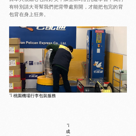
有特別請大哥幫我們把背帶處剪開，才能把包完的背
包背在身上狂奔。
⠹ 桃園機場行李包裝服務
⠹
成