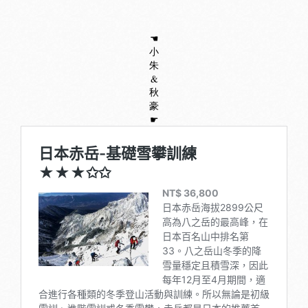
☚
小
朱
&
秋
豪
☛