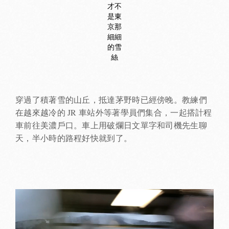
才不
是東
京那
細細
的雪
絲
穿過了積著雪的山丘，抵達茅野時已經傍晚。教練們
在越來越冷的 JR 車站外等著學員們集合，一起搭計程
車前往美濃戶口。車上用破爛日文單字和司機先生聊
天，半小時的路程好快就到了。