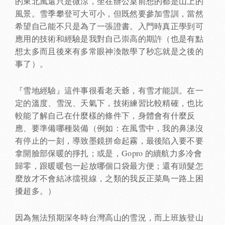
的東北風還只是微涼，坐在辦公桌前想的都是山上的
風景。雪季攀登可大可小，但既然要參加雪訓，當然
希望自己能不只是為了一張證書。入門時真正學到可
應用的技術和經驗是我對自己崇高的期許（也是有點
想太多而且後來有多常眼神渙散學了秒忘就是之後的
事了）。
『雪地經驗』這件事很看老天爺，有雪才能訓。在一
定的溫度、雪況、天氣下，技術練習比較精確，也比
較能了解自己在什麼樣的條件下，身體會有什麼反
應、要準備哪種裝備（例如：在風雪中，我的鼻涕沒
有停止的一刻，導致墨鏡拼命起霧，最後陷入要不要
拿開臉部保暖的掙扎；或是，Gopro 的續航力多冷會
歸零，跟暖暖包一起放哪個口袋最方便；還有頭髮怎
麼放才不會結冰擋視線，之類的我反正菜鳥一路上困
擾超多。）
因為無法預期深冬時台灣高山的雪況，而上班族登山