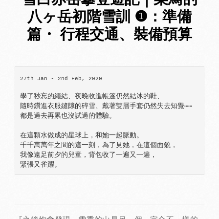
八ヶ岳初階雪訓 ❶：準備
篇・ 行程交通、裝備預算
27th Jan - 2nd Feb, 2020
學了秒忘的繩結、夜晚收進帳篷仍然結冰的鞋、

隨時鑽進衣服縫隙的碎雪、戴著雙層手套仍然失去知覺⋯⋯

都是過去再累也沒試過的體驗。

在這顆水做成的星球上，和她一起脈動。

千千萬萬年之間的這一刻，為了見她，在這個面貌，

我像遠足前夕的兒童，背包收了一遍又一遍，
