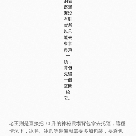
的岩
盔遲
遲沒
有到
貨所
以只
能去
東京
再買
一
頂，
背包
先留
一個
空間
給
它。
老王則是直接把 70 升的神秘農場背包拿去托運，這種
情況下，冰斧、冰爪等裝備就需要多加包裝，要避免