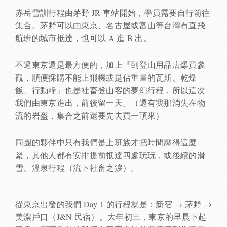
赤岳雪訓行程由茅野 JR 車站開始，學員需要自行前往
集合。茅野可以由東京、名古屋或富山等台灣有直飛
航班的城市抵達，也可以 A 進 B 出。
不過東京還是最方便的，加上『到登山用品店
爆買
參
觀，順便採購不能上飛機或是佔重量的瓦斯、乾燥
飯、行動糧』也是社畜登山客的夢幻行程，所以這次
我們由東京進出，前後留一天。（還有我那消失在物
流的岩盔，集合之前還要先去買一頂來）
同團的夥伴中只有我們是上班族才把時間壓得這麼
緊，其他人都有安排提前抵達四處玩玩，或後續的滑
雪、溫泉行程（流下社畜之淚）。
從東京出發的我們 Day 1 的行程就是：新宿 → 茅野 →
美濃戶口（J&N 民宿）。大年初三，東京的早晨下起