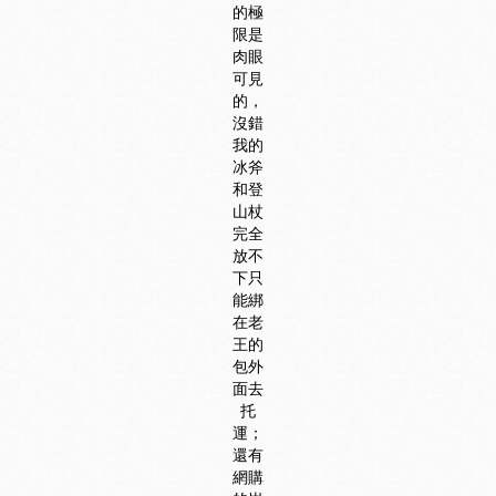
的極
限是
肉眼
可見
的，
沒錯
我的
冰斧
和登
山杖
完全
放不
下只
能綁
在老
王的
包外
面去
托
運；
還有
網購