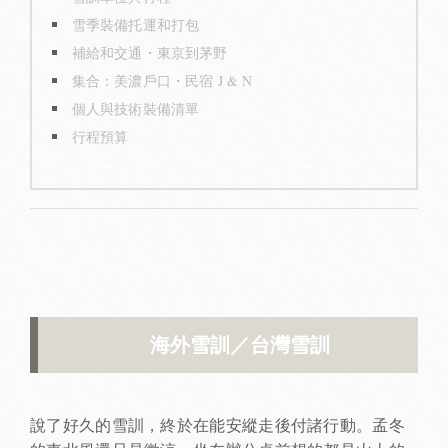
雪季裝備托運和打包
補給和交通・東京到茅野
集合：美濃戶口・民宿 J & N
個人與技術裝備清單
行程預算
海外雪訓／台灣雪訓
說了好久的雪訓，終於在能安縱走後付諸行動。孟冬