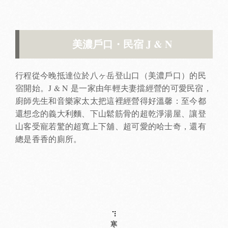
美濃戶口・民宿 J & N
行程從今晚抵達位於八ヶ岳登山口（美濃戶口）的民
宿開始。J & N 是一家由年輕夫妻擋經營的可愛民宿，
廚師先生和音樂家太太把這裡經營得好溫馨：至今都
還想念的義大利麵、下山鬆筋骨的超乾淨湯屋、讓登
山客受寵若驚的超寬上下舖、超可愛的哈士奇，還有
總是香香的廁所。
⠹
寒