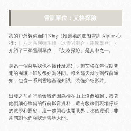
雪訓單位：
艾格探險
我的戶外裝備顧問 Ning（推薦她的進階雪訓 Alpine 心
得：
〖八之岳阿彌陀峰・冰雪岩混合・繩隊攀登〗
）
介紹了三家雪訓單位，『艾格探險』是其中之一。
身為一個菜鳥我也不懂什麼差別，但艾格在年假期間
開的團讓上班族很好喬時間。報名隔天就收到行前通
知，包含一系列雪地基礎知識、裝備介紹影片。
出發之前的行前會我們因為待在山上沒參加到，憑著
他們細心準備的行前影音資料，還有教練們現場仔細
的教學和照顧，這一趟開心也開眼界，收穫豐碩，非
常感謝他們領我進雪地大門。