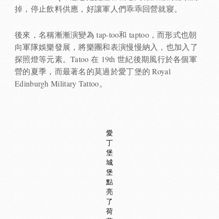
掉，停止飲料供應，好讓軍人們乖乖回營就寢。
後來，名稱漸漸演變為 tap-too和 taptoo，而形式也朝
向軍隊娛樂發展，將樂團和表演慢慢納入，也加入了
探照燈等元素。Tatoo 在 19th 世紀後期風行於各個軍
營的夏季，而最著名的莫過於愛丁堡的 Royal
Edinburgh Military Tattoo。
愛
丁
堡
城
堡
點
亮
了
荷