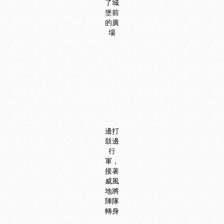
了城
堡前
的廣
場
邊打
鼓邊
行
軍，
接著
威風
地將
陣隊
轉身