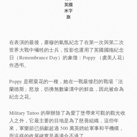
英國
米字
旗
在表演的最後，肅穆的氣氛紀念了在第一次與第二次
世界大戰中犧牲的士兵，投影也運用了英國國殤紀念
日（Remembrance Day）的象徵：Poppy （虞美人花）
作憑弔。
Poppy 是罌粟花的一種，她在一戰最慘烈的戰場「法
蘭德斯」怒放，彷彿無數壕溝中的鮮血，因此被命為
紀念之花。
Military Tattoo 的舉辦除了為愛丁堡帶來可觀的觀光收
入之外，它最主要的目地是為了慈善組織，這些年
來，軍樂節已捐獻超過 500 萬英鎊給軍事和平機構，
而這樣的收尾確實是再適合不過了。