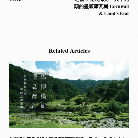
顛的盡頭康瓦爾 Cornwall
& Land's End
Related Articles