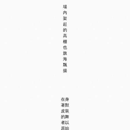
場
內
架
起
的
高
棚
也
旗
海
飄
揚
在身
著獸
皮裝
的舞
者以
原始