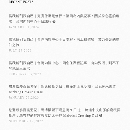
RECENT POSTS
當我解剖我自己｜究竟什麼是修行？第四次內觀記事：關於身心靈的追
求・台灣內觀中心十日課程 ➎
JANUARY 31,2024
當我解剖我自己｜台灣內觀中心十日課程・法工初體驗：業力引爆的覺
知之旅
JULY 27,2023
當我解剖我自己｜台灣內觀中心・四念住課程記事：向內深潛，到不了
的地底三萬呎
FEBRUARY 13,2023
悠遲緩步百岳遊記｜新康橫斷 5 日：戒茂斯上嘉明湖・出瓦拉米古道
Xinkang Crossing Trail
JANUARY 23,2023
悠遲緩步百岳遊記｜馬博橫斷下嘆息灣 9 日 ㊦・跨過中央山脈的瘦稜與
斷崖：馬布谷的晨霧與魔幻太平谷 Mabolasi Crossing Trail ➌
NOVEMBER 12,2022