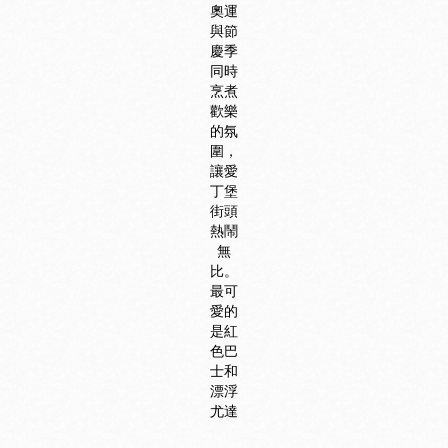
奧運
與節
慶季
同時
烹煮
歡樂
的氛
圍，
讓愛
丁堡
街頭
熱鬧
無
比。
最可
愛的
是紅
色巴
士和
漂浮
尤達