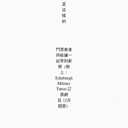
是
這
樣
的
門票會連
同收據一
起寄到家
裡（附
上：
Edinburgh
Military
Tattoo 訂
票網
頁
12月
開賣）