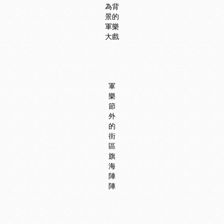
為背
景的
軍樂
大戲
軍
樂
節
外
的
街
區
旗
海
陣
陣