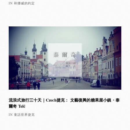
IN 和挪威的約定
流浪式旅行三十天｜Czech捷克： 文藝復興的糖果屋小鎮・泰
爾奇 Telč
IN 童話世界捷克