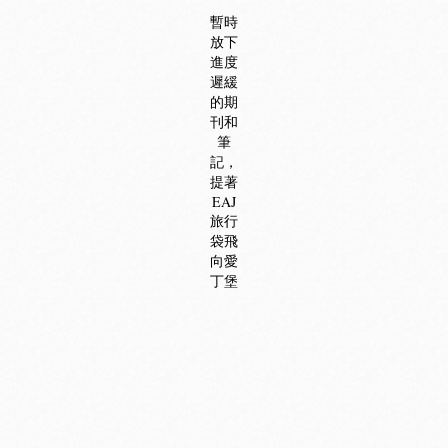
暫時
放下
進度
遲緩
的期
刊和
筆
記，
提著
EAJ
旅行
袋飛
向愛
丁堡