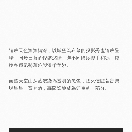
隨著天色漸漸轉深，以城堡為布幕的投影秀也隨著登
場，同步日暮的鏗鏘悠揚，與不同國度樂手和鳴，轉
換各種氣勢萬鈞與溫柔美妙。
而當天空由深藍浸染為透明的黑色，煙火便隨著音樂
與星星一齊奔放，轟隆隆地成為節奏的一部分。