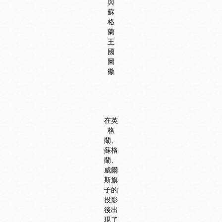
與
蘇
格
蘭
王
國
圖
徽
在英
格
蘭、
蘇格
蘭、
威爾
斯旗
子的
投影
後出
現了