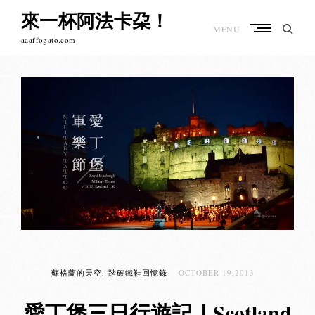
Skip
來一杯阿法卡朶！
to
MENU
content
aaaffogato.com
蘇格蘭的天空
踏破鐵鞋回憶錄
OCTOBER 19,2013
愛丁堡三日行遊記｜Scotland