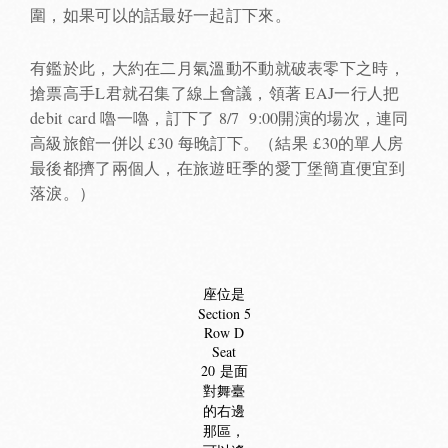
圍，如果可以的話最好一起訂下來。
有鑑於此，大約在二月氣溫動不動就破表零下之時，
搶票高手L君就召集了線上會議，領著 EAJ一行人把
debit card 嚕一嚕，訂下了 8/7 9:00開演的場次，連同
高級旅館一併以 £30 每晚訂下。（結果 £30的單人房
最後都擠了兩個人，在旅遊旺季的愛丁堡簡直便宜到
落淚。）
座位是
Section 5
Row D
Seat
20 是面
對舞臺
的右邊
那區，