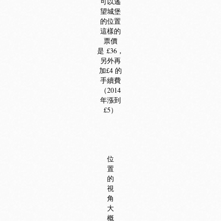
可以遙
望城堡
的位置
這樣的
票價
是 £36，
另外再
加£4 的
手續費
（2014
年漲到
£5）
位
置
的
視
角
大
概