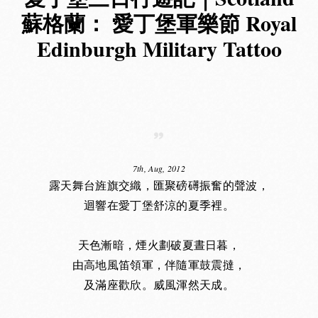
蘇格蘭： 愛丁堡軍樂節 Royal
Edinburgh Military Tattoo
7th, Aug, 2012
露天舞台旌旗交織，匯聚磅礡振奮的聲波，
迴響在愛丁堡舒涼的夏季裡。
天色漸暗，煙火劃破夏晝日暮，
由高地風笛領軍，伴隨軍鼓震撻，
及滿座歡欣。威風渾然天成。