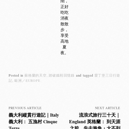
鬧，
正好
吃吃
消夜
散散
步，
享受
高地
夏
夜。
Posted in
蘇格蘭的天空
踏破鐵鞋回憶錄
and
tagged
愛丁堡三日行遊
記
歐洲／EUROPE
Posts
navigation
PREVIOUS ARTICLE
NEXT ARTICLE
義大利縱貫行遊記｜Italy
流浪式旅行三十天｜
義大利： 五漁村 Cinque
England 英格蘭： 到天涯
Terre
之前，先去海角・大不列