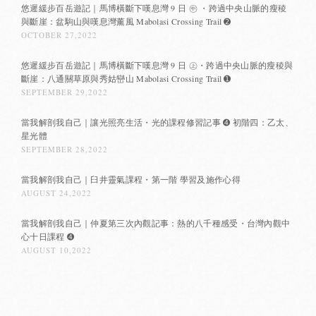
悠遲緩步百岳遊記｜馬博橫斷下嘆息灣 9 日 ㊥ ・跨過中央山脈的瘦稜
與斷崖：盆駒山與嘆息灣薰風 Mabolasi Crossing Trail ➋
OCTOBER 27,2022
悠遲緩步百岳遊記｜馬博橫斷下嘆息灣 9 日 ㊤・跨過中央山脈的瘦稜與
斷崖：八通關草原與秀姑巒山 Mabolasi Crossing Trail ➊
SEPTEMBER 29,2022
當我解剖我自己｜讓光照亮生活・光的課程修習記事 ➍ 初階四：乙太、
星光體
SEPTEMBER 28,2022
當我解剖我自己｜臼井靈氣課程・第一階 學習及施作心得
AUGUST 24,2022
當我解剖我自己｜仲夏第三次內觀記事：熱的八千種感受・台灣內觀中
心十日課程 ➍
AUGUST 10,2022