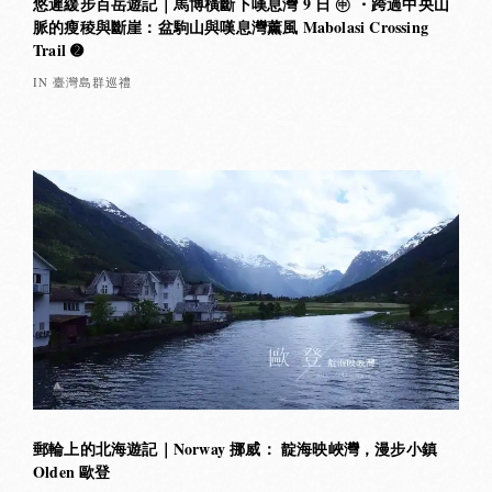
悠遲緩步百岳遊記｜馬博橫斷下嘆息灣 9 日 ㊥ ・跨過中央山
脈的瘦稜與斷崖：盆駒山與嘆息灣薰風 Mabolasi Crossing
Trail ➋
IN 臺灣島群巡禮
郵輪上的北海遊記｜Norway 挪威： 靛海映峽灣，漫步小鎮
Olden 歐登