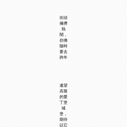
街頭
擁擠
熱
鬧，
彷彿
隨時
要去
跨年
遙望
高聳
的愛
丁堡
城
堡，
期待
以它