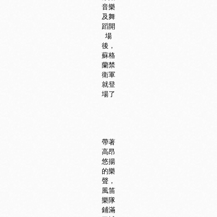
音樂
及舞
蹈開
場
後，
蘇格
蘭禁
衛軍
就登
場了
帶著
高昂
悠揚
的樂
聲，
風笛
樂隊
鋪滿