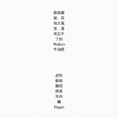
蘇格蘭
裙、高
地大風
笛，還
有忘不
了的
Walkers
牛油餅
必吃
蘇格
蘭招
牌菜
羊內
臟
Haggis