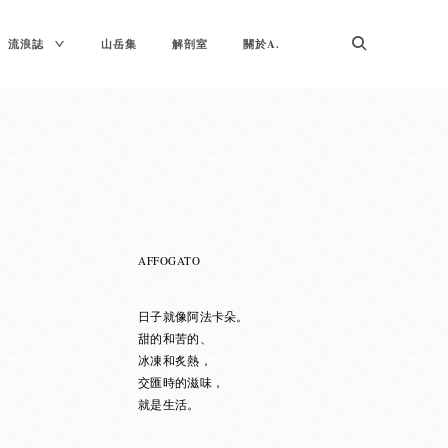
TOGGLE
流浪誌
山岳集
解剖室
關於A.
CHILD
MENU
AFFOGATO
日子就像阿法卡朵。
甜的和苦的、
冰凍和炙熱，
交匯時的滋味，
就是生活。