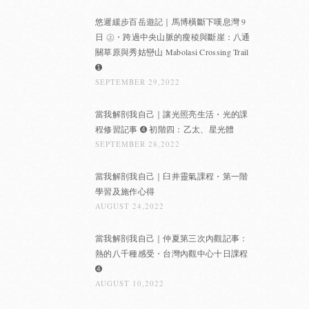
悠遲緩步百岳遊記｜馬博橫斷下嘆息灣 9
日 ㊤・跨過中央山脈的瘦稜與斷崖：八通
關草原與秀姑巒山 Mabolasi Crossing Trail
➊
SEPTEMBER 29,2022
當我解剖我自己｜讓光照亮生活・光的課
程修習記事 ➍ 初階四：乙太、星光體
SEPTEMBER 28,2022
當我解剖我自己｜臼井靈氣課程・第一階
學習及施作心得
AUGUST 24,2022
當我解剖我自己｜仲夏第三次內觀記事：
熱的八千種感受・台灣內觀中心十日課程
➍
AUGUST 10,2022