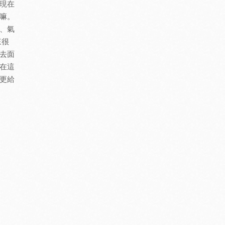
現在
嘛。
、氣
來很
去面
在這
更給