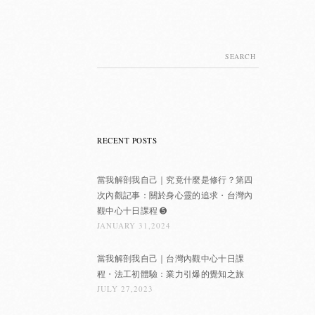
Search
for:
RECENT POSTS
當我解剖我自己｜究竟什麼是修行？第四
次內觀記事：關於身心靈的追求・台灣內
觀中心十日課程 ➎
JANUARY 31,2024
當我解剖我自己｜台灣內觀中心十日課
程・法工初體驗：業力引爆的覺知之旅
JULY 27,2023