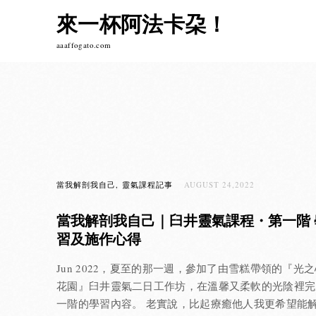
Skip
來一杯阿法卡朶！
to
content
aaaffogato.com
當我解剖我自己
靈氣課程記事
AUGUST 24,2022
當我解剖我自己｜臼井靈氣課程・第一階 
習及施作心得
Jun 2022，夏至的那一週，參加了由雪糕帶領的『光
花園』臼井靈氣二日工作坊，在溫馨又柔軟的光陰裡完
一階的學習內容。 老實說，比起療癒他人我更希望能