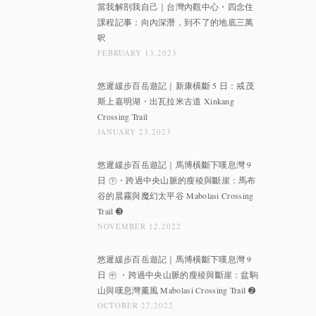
當我解剖我自己｜台灣內觀中心・四念住
課程記事：向內深潛，到不了的地底三萬
呎
FEBRUARY 13,2023
悠遲緩步百岳遊記｜新康橫斷 5 日：戒茂
斯上嘉明湖・出瓦拉米古道 Xinkang
Crossing Trail
JANUARY 23,2023
悠遲緩步百岳遊記｜馬博橫斷下嘆息灣 9
日 ㊦・跨過中央山脈的瘦稜與斷崖：馬布
谷的晨霧與魔幻太平谷 Mabolasi Crossing
Trail ➌
NOVEMBER 12,2022
悠遲緩步百岳遊記｜馬博橫斷下嘆息灣 9
日 ㊥ ・跨過中央山脈的瘦稜與斷崖：盆駒
山與嘆息灣薰風 Mabolasi Crossing Trail ➋
OCTOBER 27,2022