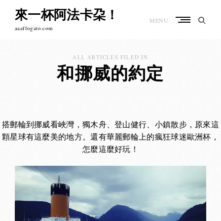
Skip
來一杯阿法卡朶！
to
MENU
content
aaaffogato.com
ALL ARTICLES FILED IN
和挪威的約定
搭郵輪到挪威看峽灣，獨木舟、登山健行、小鎮散步，原來這
顆星球有這麼美的地方。還有華麗郵輪上的瘋狂球迷歐洲杯，
怎麼這麼好玩！