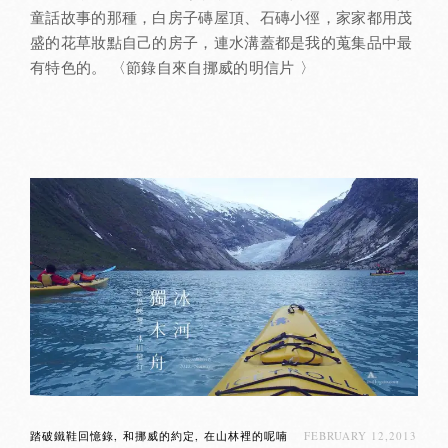
童話故事的那種，白房子磚屋頂、石磚小徑，家家都用茂
盛的花草妝點自己的房子，連水溝蓋都是我的蒐集品中最
有特色的。 〈節錄自來自挪威的明信片 〉
踏破鐵鞋回憶錄
和挪威的約定
在山林裡的呢喃
FEBRUARY 12,2013