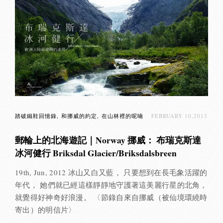
踏破鐵鞋回憶錄
和挪威的約定
在山林裡的呢喃
FEBRUARY 10,2013
郵輪上的北海遊記｜Norway 挪威： 布瑞克斯達
冰河健行 Briksdal Glacier/Briksdalsbreen
19th, Jun, 2012 冰山又白又藍， 只要想到在長毛象活躍的
年代， 她們就已經這樣靜靜地守護著這美麗行星的北角，
就覺得好神奇好浪漫。 〈節錄自來自挪威（被仙境環繞時
寄出）的明信片〉