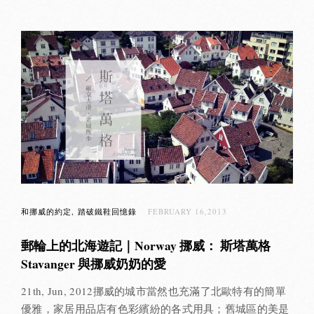
和挪威的約定
踏破鐵鞋回憶錄
FEBRUARY 16,2013
郵輪上的北海遊記｜Norway 挪威： 斯塔萬格
Stavanger 與挪威奶奶的愛
21th, Jun, 2012挪威的城市當然也充滿了北歐特有的簡單
優雅，家居用品店有色彩繽紛的各式用具；舊城區的美是