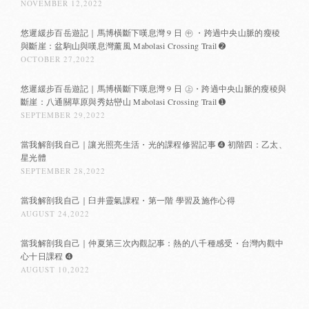
NOVEMBER 12,2022
悠遲緩步百岳遊記｜馬博橫斷下嘆息灣 9 日 ㊥ ・跨過中央山脈的瘦稜
與斷崖：盆駒山與嘆息灣薰風 Mabolasi Crossing Trail ➋
OCTOBER 27,2022
悠遲緩步百岳遊記｜馬博橫斷下嘆息灣 9 日 ㊤・跨過中央山脈的瘦稜與
斷崖：八通關草原與秀姑巒山 Mabolasi Crossing Trail ➊
SEPTEMBER 29,2022
當我解剖我自己｜讓光照亮生活・光的課程修習記事 ➍ 初階四：乙太、
星光體
SEPTEMBER 28,2022
當我解剖我自己｜臼井靈氣課程・第一階 學習及施作心得
AUGUST 24,2022
當我解剖我自己｜仲夏第三次內觀記事：熱的八千種感受・台灣內觀中
心十日課程 ➍
AUGUST 10,2022