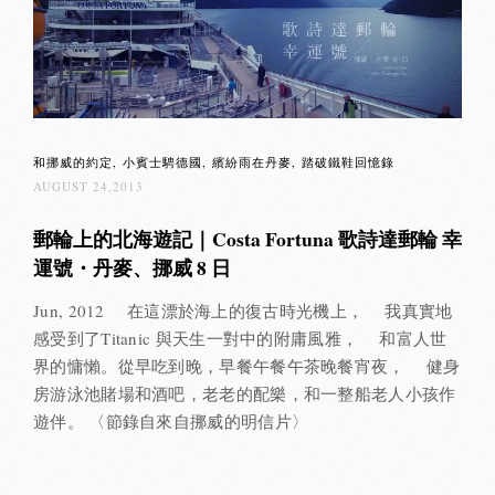
和挪威的約定
小賓士騁德國
繽紛雨在丹麥
踏破鐵鞋回憶錄
AUGUST 24,2013
郵輪上的北海遊記｜Costa Fortuna 歌詩達郵輪 幸
運號・丹麥、挪威 8 日
Jun, 2012 在這漂於海上的復古時光機上， 我真實地
感受到了Titanic 與天生一對中的附庸風雅， 和富人世
界的慵懶。從早吃到晚，早餐午餐午茶晚餐宵夜， 健身
房游泳池賭場和酒吧，老老的配樂，和一整船老人小孩作
遊伴。 〈節錄自來自挪威的明信片〉