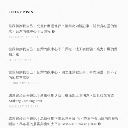
RECENT POSTS
當我解剖我自己｜究竟什麼是修行？第四次內觀記事：關於身心靈的追
求・台灣內觀中心十日課程 ➎
JANUARY 31,2024
當我解剖我自己｜台灣內觀中心十日課程・法工初體驗：業力引爆的覺
知之旅
JULY 27,2023
當我解剖我自己｜台灣內觀中心・四念住課程記事：向內深潛，到不了
的地底三萬呎
FEBRUARY 13,2023
悠遲緩步百岳遊記｜新康橫斷 5 日：戒茂斯上嘉明湖・出瓦拉米古道
Xinkang Crossing Trail
JANUARY 23,2023
悠遲緩步百岳遊記｜馬博橫斷下嘆息灣 9 日 ㊦・跨過中央山脈的瘦稜與
斷崖：馬布谷的晨霧與魔幻太平谷 Mabolasi Crossing Trail ➌