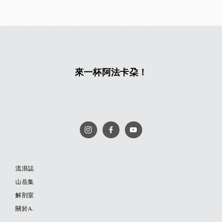
來一杯阿法卡朶！
流浪誌
山岳集
解剖室
關於A.