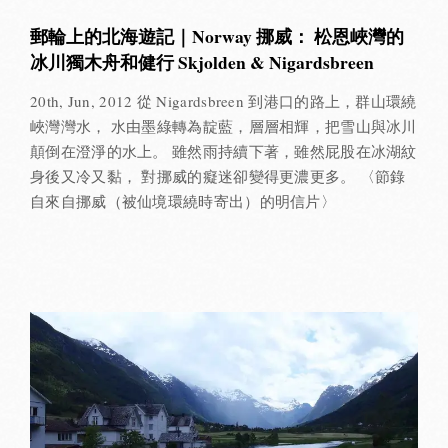
郵輪上的北海遊記｜Norway 挪威： 松恩峽灣的
冰川獨木舟和健行 Skjolden & Nigardsbreen
20th, Jun, 2012 從 Nigardsbreen 到港口的路上，群山環繞
峽灣灣水， 水由墨綠轉為靛藍，層層相輝，把雪山與冰川
顛倒在澄淨的水上。 雖然雨持續下著，雖然屁股在冰湖紋
身後又冷又黏， 對挪威的癡迷卻變得更濃更多。 〈節錄
自來自挪威（被仙境環繞時寄出）的明信片〉