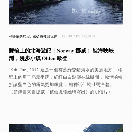
和挪威的約定
踏破鐵鞋回憶錄
FEBRUARY 10,2013
郵輪上的北海遊記｜Norway 挪威： 靛海映峽
灣，漫步小鎮 Olden 歐登
19th, Jun, 2012 這是一個有藍綠交錯海水的美麗地方。 峭
壁上的房子恣意坐落，紅紅白白點灑在綠樹間， 峽灣的轉
折讓藍白色的霧氣更加朦朧， 如神話仙境壯闊浩瀚。
〈節錄自來自挪威（被仙境環繞時寄出）的明信片〉