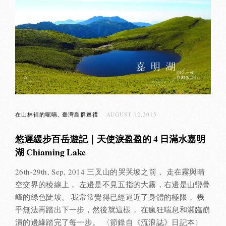
在山林裡的呢喃
臺灣島群巡禮
AUGUST 12,2015
悠遲緩步百岳遊記｜天使淚盈盈的 4 日滿水嘉明
湖 Chiaming Lake
26th-29th, Sep, 2014 三叉山的哭哭坡之前， 走在霧與晴
空交界的稜線上， 左邊是不見五指的大霧，右邊是山巒疊
嶂的綠色陡坡。 我常常覺得已經逼近了身體的極限， 幾
乎無法再踏出下一步，然後就這樣， 在瘋狂喘息和瀕臨崩
潰的邊緣踏完了每一步。 〈節錄自《流浪誌》日記本〉