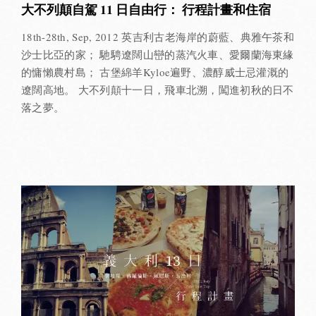
大不列顛自駕 11 日自由行： 行程計畫和住宿
18th-28th, Sep, 2012 英吉利古老海岸的蔚藍、典雅午茶和
沙士比亞的家； 馳騁遼闊山巒的蒸汽火車、愛爾蘭海東緣
的慵懶農村島； 古堡綿羊Kyloe遍野、濃醇威士忌灌溉的
遼闊高地。 大不列顛十一日，飛車北溯，闖進初秋的日不
落之夢。