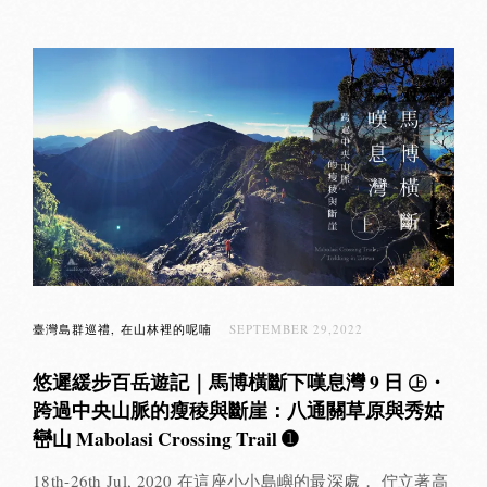
臺灣島群巡禮
在山林裡的呢喃
SEPTEMBER 29,2022
悠遲緩步百岳遊記｜馬博橫斷下嘆息灣 9 日 ㊤・
跨過中央山脈的瘦稜與斷崖：八通關草原與秀姑
巒山 Mabolasi Crossing Trail ➊
18th-26th Jul, 2020 在這座小小島嶼的最深處， 佇立著高