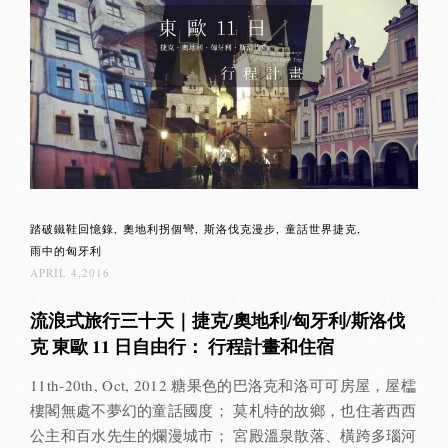
踏破鐵鞋回憶錄
奧地利拐個彎
斯洛伐克漫步
童話世界捷克
雨中的匈牙利
APRIL 4,2016
流浪式旅行三十天｜捷克/奧地利/匈牙利/斯洛伐
克 東歐 11 日自由行： 行程計畫和住宿
11th-20th, Oct, 2012 糖果色的巴洛克和洛可可房屋，屋櫺
樓閣無處不夢幻的童話國度； 莫札特的故鄉，也住著西西
公主和百水先生的爛漫城市； 宮殿溫泉散落、橫跨多瑙河