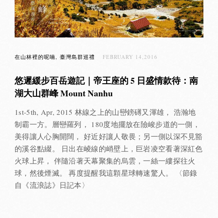
在山林裡的呢喃
臺灣島群巡禮
FEBRUARY 14,2016
悠遲緩步百岳遊記｜帝王座的 5 日盛情款待：南
湖大山群峰 Mount Nanhu
1st-5th, Apr, 2015 林線之上的山巒鎊礡又渾雄， 浩瀚地
制霸一方。層巒羅列， 180度地擺放在險峻步道的一側，
美得讓人心胸開闊， 好近好讓人敬畏；另一側以深不見豁
的溪谷點綴。 日出在崚線的峭壁上，巨岩凌空看著深紅色
火球上昇， 伴隨沿著天幕聚集的烏雲，一絲一縷探往火
球，然後煙滅。 再度提醒我這顆星球轉速驚人。 〈節錄
自《流浪誌》日記本〉