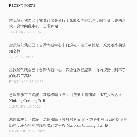
RECENT POSTS
當我解剖我自己｜究竟什麼是修行？第四次內觀記事：關於身心靈的追
求・台灣內觀中心十日課程 ➎
JANUARY 31,2024
當我解剖我自己｜台灣內觀中心十日課程・法工初體驗：業力引爆的覺
知之旅
JULY 27,2023
當我解剖我自己｜台灣內觀中心・四念住課程記事：向內深潛，到不了
的地底三萬呎
FEBRUARY 13,2023
悠遲緩步百岳遊記｜新康橫斷 5 日：戒茂斯上嘉明湖・出瓦拉米古道
Xinkang Crossing Trail
JANUARY 23,2023
悠遲緩步百岳遊記｜馬博橫斷下嘆息灣 9 日 ㊦・跨過中央山脈的瘦稜與
斷崖：馬布谷的晨霧與魔幻太平谷 Mabolasi Crossing Trail ➌
NOVEMBER 12,2022