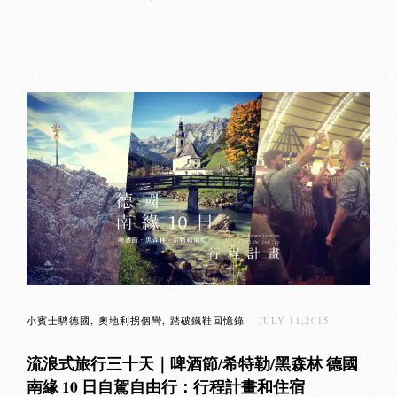
小賓士騁德國
奧地利拐個彎
踏破鐵鞋回憶錄
JULY 11,2015
流浪式旅行三十天｜啤酒節/希特勒/黑森林 德國
南緣 10 日自駕自由行：行程計畫和住宿