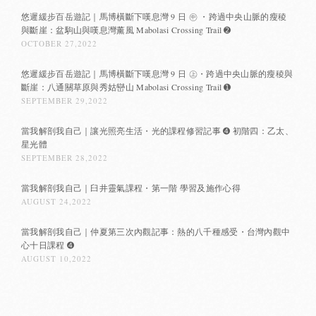
悠遲緩步百岳遊記｜馬博橫斷下嘆息灣 9 日 ㊥ ・跨過中央山脈的瘦稜
與斷崖：盆駒山與嘆息灣薰風 Mabolasi Crossing Trail ➋
OCTOBER 27,2022
悠遲緩步百岳遊記｜馬博橫斷下嘆息灣 9 日 ㊤・跨過中央山脈的瘦稜與
斷崖：八通關草原與秀姑巒山 Mabolasi Crossing Trail ➊
SEPTEMBER 29,2022
當我解剖我自己｜讓光照亮生活・光的課程修習記事 ➍ 初階四：乙太、
星光體
SEPTEMBER 28,2022
當我解剖我自己｜臼井靈氣課程・第一階 學習及施作心得
AUGUST 24,2022
當我解剖我自己｜仲夏第三次內觀記事：熱的八千種感受・台灣內觀中
心十日課程 ➍
AUGUST 10,2022