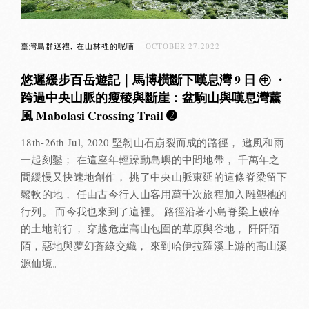
臺灣島群巡禮
在山林裡的呢喃
OCTOBER 27,2022
悠遲緩步百岳遊記｜馬博橫斷下嘆息灣 9 日 ㊥ ・
跨過中央山脈的瘦稜與斷崖：盆駒山與嘆息灣薰
風 Mabolasi Crossing Trail ➋
18th-26th Jul, 2020 堅韌山石崩裂而成的路徑， 邀風和雨
一起刻鑿； 在這座年輕躁動島嶼的中間地帶， 千萬年之
間緩慢又快速地創作， 挑了中央山脈東延的這條脊梁留下
鬆軟的地， 任由古今行人山客用萬千次旅程加入雕塑祂的
行列。 而今我也來到了這裡。 路徑沿著小島脊梁上破碎
的土地前行， 穿越危崖高山包圍的草原與谷地， 阡阡陌
陌，惡地與夢幻蒼綠交織， 來到哈伊拉羅溪上游的高山溪
源仙境。