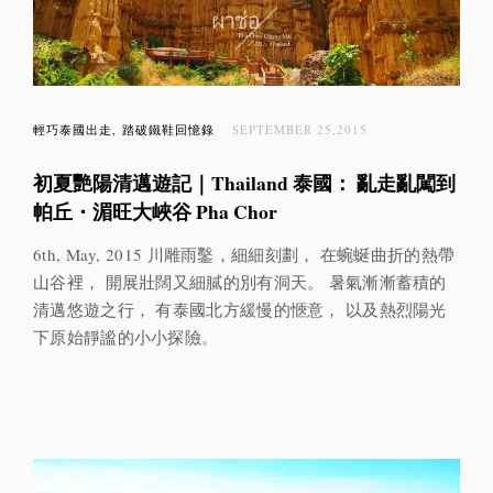
輕巧泰國出走
踏破鐵鞋回憶錄
SEPTEMBER 25,2015
初夏艷陽清邁遊記｜Thailand 泰國： 亂走亂闖到
帕丘・湄旺大峽谷 Pha Chor
6th, May, 2015 川雕雨鑿，細細刻劃， 在蜿蜒曲折的熱帶
山谷裡， 開展壯闊又細膩的別有洞天。 暑氣漸漸蓄積的
清邁悠遊之行， 有泰國北方緩慢的愜意， 以及熱烈陽光
下原始靜謐的小小探險。