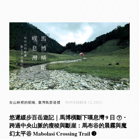
在山林裡的呢喃
臺灣島群巡禮
NOVEMBER 12,2022
悠遲緩步百岳遊記｜馬博橫斷下嘆息灣 9 日 ㊦・
跨過中央山脈的瘦稜與斷崖：馬布谷的晨霧與魔
幻太平谷 Mabolasi Crossing Trail ➌