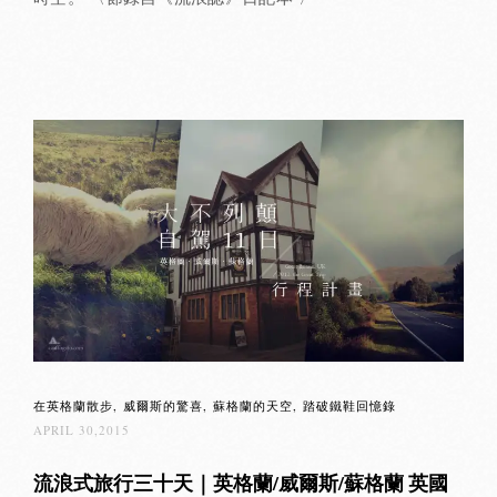
在英格蘭散步
威爾斯的驚喜
蘇格蘭的天空
踏破鐵鞋回憶錄
APRIL 30,2015
流浪式旅行三十天｜英格蘭/威爾斯/蘇格蘭 英國