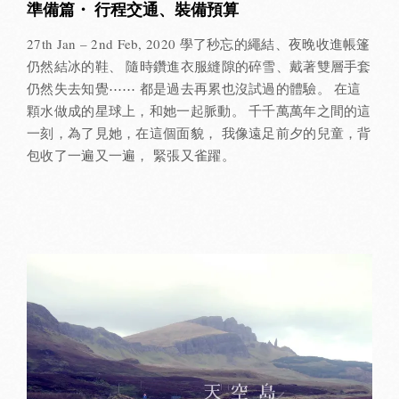
準備篇・ 行程交通、裝備預算
27th Jan – 2nd Feb, 2020 學了秒忘的繩結、夜晚收進帳篷
仍然結冰的鞋、 隨時鑽進衣服縫隙的碎雪、戴著雙層手套
仍然失去知覺⋯⋯ 都是過去再累也沒試過的體驗。 在這
顆水做成的星球上，和她一起脈動。 千千萬萬年之間的這
一刻，為了見她，在這個面貌， 我像遠足前夕的兒童，背
包收了一遍又一遍， 緊張又雀躍。