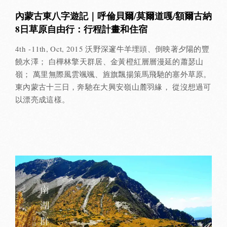
內蒙古東八字遊記｜呼倫貝爾/莫爾道嘎/額爾古納
8日草原自由行：行程計畫和住宿
4th -11th, Oct, 2015 沃野深邃牛羊埋頭、倒映著夕陽的豐
饒水澤； 白樺林擎天群居、金黃橙紅層層漫延的蕭瑟山
嶺； 萬里無際風雲颯颯、旌旗飄揚策馬飛馳的塞外草原。
東內蒙古十三日，奔馳在大興安嶺山麓羽緣， 從沒想過可
以漂亮成這樣。