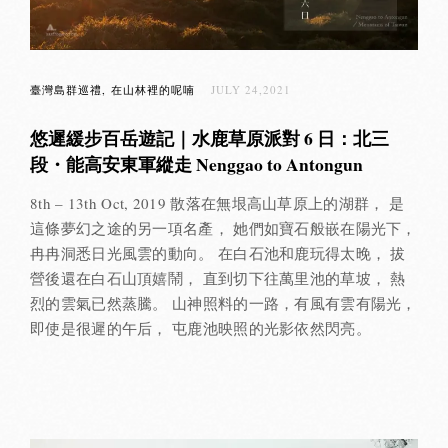
臺灣島群巡禮
在山林裡的呢喃
JULY 24,2021
悠遲緩步百岳遊記｜水鹿草原派對 6 日：北三
段・能高安東軍縱走 Nenggao to Antongun
8th – 13th Oct, 2019 散落在無垠高山草原上的湖群， 是
這條夢幻之途的另一項名產， 她們如寶石般嵌在陽光下，
冉冉洞悉日光風雲的動向。 在白石池和鹿玩得太晚， 拔
營後還在白石山頂嬉鬧， 直到切下往萬里池的草坡， 熱
烈的雲氣已然蒸騰。 山神照料的一路，有風有雲有陽光，
即使是很遲的午后， 屯鹿池映照的光影依然閃亮。