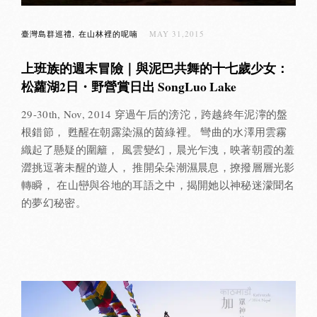
臺灣島群巡禮
在山林裡的呢喃
MAY 31,2015
上班族的週末冒險｜與泥巴共舞的十七歲少女：
松蘿湖2日・野營賞日出 SongLuo Lake
29-30th, Nov, 2014 穿過午后的滂沱，跨越終年泥濘的盤
根錯節， 甦醒在朝露染濕的茵綠裡。 彎曲的水澤用雲霧
織起了懸疑的圍籬， 風雲變幻，晨光乍洩，映著朝霞的羞
澀挑逗著未醒的遊人， 推開朵朵潮濕晨息，撩撥層層光影
轉瞬， 在山巒與谷地的耳語之中，揭開她以神秘迷濛聞名
的夢幻秘密。