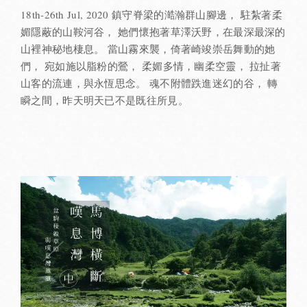
18th-26th Jul, 2020 鎮守脊梁的澔瀚群山腳邊， 駐紮著柔
媚隱蔽的山鞍河谷， 她們懷抱著草澤沃野，在最深最深的
山裡神秘地棲息。 當山霧來襲，倚著崎竣崇岳舞動的她
們， 宛如施以脂粉的鶯， 柔媚多情，幽柔空靈， 拉扯著
山客的流連，與永恆思念。 魂不附體跌進迷幻的谷， 轉
瞬之間，昨天明天已不是既往所見。