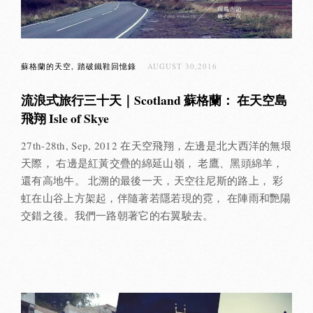
蘇格蘭的天空
踏破鐵鞋回憶錄
AUGUST 30,2016
流浪式旅行三十天｜Scotland 蘇格蘭： 在天空島
飛翔 Isle of Skye
27th-28th, Sep, 2012 在天空飛翔，左邊是北大西洋的無垠
天際， 右邊是紅黃交疊的綿延山嶺， 老鷹、黑頭綿羊，
還有高地牛。 北溯的最後一天，天空往尼斯的路上， 彩
虹在山谷上方架起，伴隨著若隱若現的霓， 在陣雨和艷陽
交錯之後。我們一路朝著它的右翼駛去。