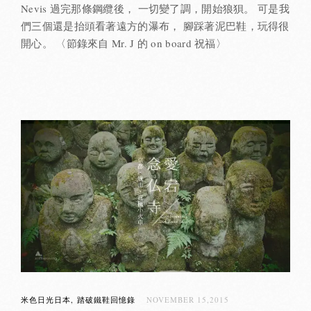
Nevis 過完那條鋼纜後， 一切變了調，開始狼狽。 可是我
們三個還是抬頭看著遠方的瀑布， 腳踩著泥巴鞋，玩得很
開心。 〈節錄來自 Mr. J 的 on board 祝福〉
米色日光日本
踏破鐵鞋回憶錄
NOVEMBER 15,2015