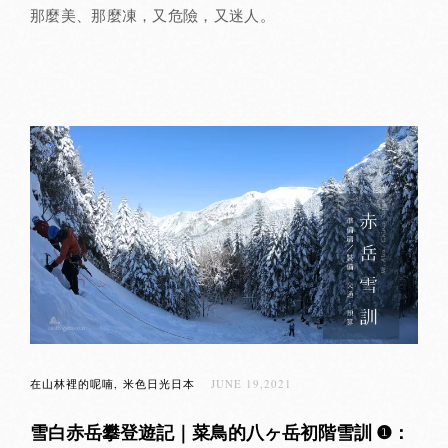
那麼美、那麼凍，又危險，又迷人。
在山林裡的呢喃
米色日光日本
JUNE 19,2021
雪白赤岳攀登遊記｜菜鳥的八ヶ岳初階雪訓 ❶：