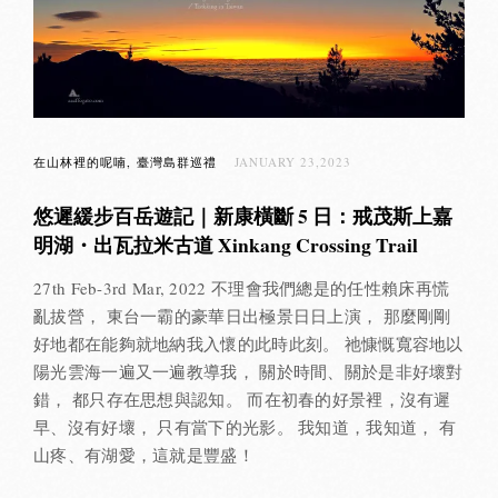
在山林裡的呢喃
臺灣島群巡禮
JANUARY 23,2023
悠遲緩步百岳遊記｜新康橫斷 5 日：戒茂斯上嘉
明湖・出瓦拉米古道 Xinkang Crossing Trail
27th Feb-3rd Mar, 2022 不理會我們總是的任性賴床再慌
亂拔營， 東台一霸的豪華日出極景日日上演， 那麼剛剛
好地都在能夠就地納我入懷的此時此刻。 祂慷慨寬容地以
陽光雲海一遍又一遍教導我， 關於時間、關於是非好壞對
錯， 都只存在思想與認知。 而在初春的好景裡，沒有遲
早、沒有好壞， 只有當下的光影。 我知道，我知道， 有
山疼、有湖愛，這就是豐盛！