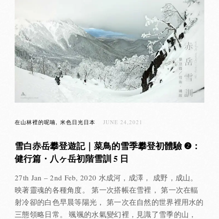
在山林裡的呢喃
米色日光日本
JUNE 24,2021
雪白赤岳攀登遊記｜菜鳥的雪季攀登初體驗 ❷：
健行篇・八ヶ岳初階雪訓 5 日
27th Jan – 2nd Feb, 2020 水成河，成澤， 成野，成山。
映著靈魂的各種角度。 第一次搭帳在雪裡， 第一次在輻
射冷卻的白色早晨等陽光， 第一次在自然的世界裡用水的
三態領略日常。 颯颯的水氣變幻裡，見識了雪季的山，