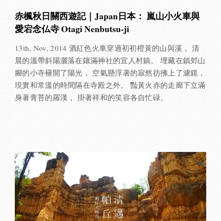
赤楓秋日關西遊記｜Japan日本： 嵐山小火車與
愛宕念仏寺 Otagi Nenbutsu-ji
13th, Nov, 2014 酒紅色火車穿過初初橙黃的山與溪， 清
晨的溫帶斜陽灑落在鑲滿神社的宜人村鎮。 埋藏在鎮郊山
腳的小寺褪開了陽光， 空氣懸浮著的寂然彷彿上了濾鏡，
現實和常溫的時間隔在寺殿之外。 豔黃火赤的走廊下立滿
身著青苔的羅漢， 掛著祥和的笑容各自忙碌。