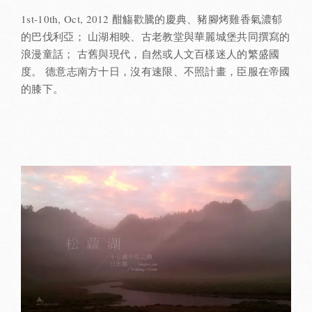
1st-10th, Oct, 2012 酣觴歡騰的慶典、豬腳烤雞香氣濃郁
的巴伐利亞； 山湖相映、古老教堂與華麗城堡共同撰寫的
浪漫童話； 古舊與現代，自然或人文百樣迷人的繁盛國
度。 德意志南方十日，沒有速限、不照計畫，臣服在帝國
的膝下。