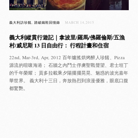
義大利訪珍饈
踏破鐵鞋回憶錄
MARCH 14,2015
義大利縱貫行遊記｜拿波里/羅馬/佛羅倫斯/五漁
村/威尼斯 13 日自由行： 行程計畫和住宿
22nd, Mar-3rd, Apr, 2012 百年爐搖烘烤醉人珍饈、Pizza
源流的喧嚷海港； 石牆之內鬥士俘虜聖戰聲望、君士坦丁
的千年榮耀； 貢多拉載乘夕陽擺擺晃晃、魅惑的波光嘉年
華世界。 義大利十三日，奔放熱烈到浪漫優雅，眼底口腹
都驚艷。