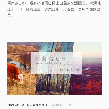
兩岸的古都，還有小喀爾巴阡山山麓的歐洲圓心。 歐洲東
邊十一日，隨意遊走、恣意漫步，跨過舊日奧匈帝國的繁
華。
內蒙浩瀚山河
踏破鐵鞋回憶錄
MARCH 13,2016