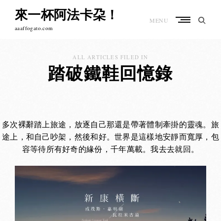
Skip
來一杯阿法卡朶！
to
MENU
content
aaaffogato.com
ALL ARTICLES FILED IN
踏破鐵鞋回憶錄
多次裸辭踏上旅途，放逐自己那還是帶著體制牽掛的靈魂。旅
途上，和自己吵架，然後和好。世界是這樣地安靜而寬厚，包
容等待所有好奇的緣份，千年萬載。我去去就回。