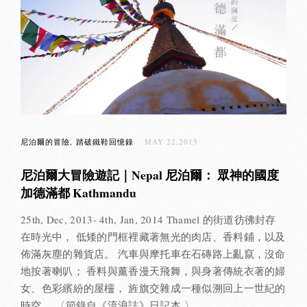
尼泊爾的冒險
踏破鐵鞋回憶錄
MAY 22,2015
尼泊爾大冒險遊記｜Nepal 尼泊爾： 眾神的國度
加德滿都 Kathmandu
25th, Dec, 2013- 4th, Jan, 2014 Thamel 的街道彷彿封存
在時光中， 低矮的門框裡藏著無光的肉店、香料鋪，以及
佈滿灰塵的雜貨店。 汽車與摩托車在石磚路上亂竄，沒命
地按著喇叭； 香料與薰香漫天飛舞，與身著傳統衣著的婦
女、色彩繽紛的屋欞， 旌旗交雜成一種似溯回上一世紀的
時空。 〈節錄自《流浪誌》日記本 〉