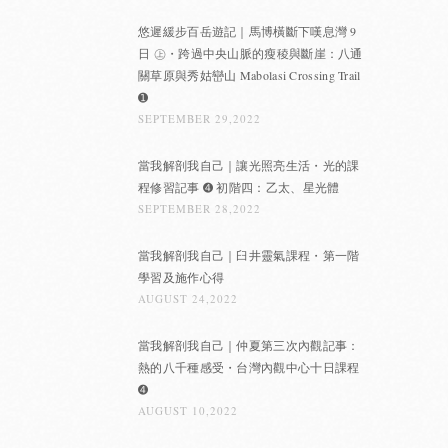
悠遲緩步百岳遊記｜馬博橫斷下嘆息灣 9
日 ㊤・跨過中央山脈的瘦稜與斷崖：八通
關草原與秀姑巒山 Mabolasi Crossing Trail
➊
SEPTEMBER 29,2022
當我解剖我自己｜讓光照亮生活・光的課
程修習記事 ➍ 初階四：乙太、星光體
SEPTEMBER 28,2022
當我解剖我自己｜臼井靈氣課程・第一階
學習及施作心得
AUGUST 24,2022
當我解剖我自己｜仲夏第三次內觀記事：
熱的八千種感受・台灣內觀中心十日課程
➍
AUGUST 10,2022