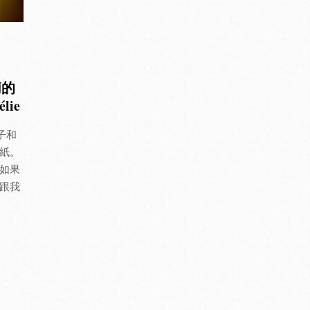
莉的
lie
樣子和
紙。
如果
跟我