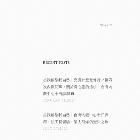
Search
for:
RECENT POSTS
當我解剖我自己｜究竟什麼是修行？第四
次內觀記事：關於身心靈的追求・台灣內
觀中心十日課程 ➎
JANUARY 31,2024
當我解剖我自己｜台灣內觀中心十日課
程・法工初體驗：業力引爆的覺知之旅
JULY 27,2023