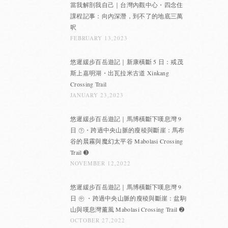
當我解剖我自己｜台灣內觀中心・四念住
課程記事：向內深潛，到不了的地底三萬
呎
FEBRUARY 13,2023
悠遲緩步百岳遊記｜新康橫斷 5 日：戒茂
斯上嘉明湖・出瓦拉米古道 Xinkang
Crossing Trail
JANUARY 23,2023
悠遲緩步百岳遊記｜馬博橫斷下嘆息灣 9
日 ㊦・跨過中央山脈的瘦稜與斷崖：馬布
谷的晨霧與魔幻太平谷 Mabolasi Crossing
Trail ➌
NOVEMBER 12,2022
悠遲緩步百岳遊記｜馬博橫斷下嘆息灣 9
日 ㊥ ・跨過中央山脈的瘦稜與斷崖：盆駒
山與嘆息灣薰風 Mabolasi Crossing Trail ➋
OCTOBER 27,2022