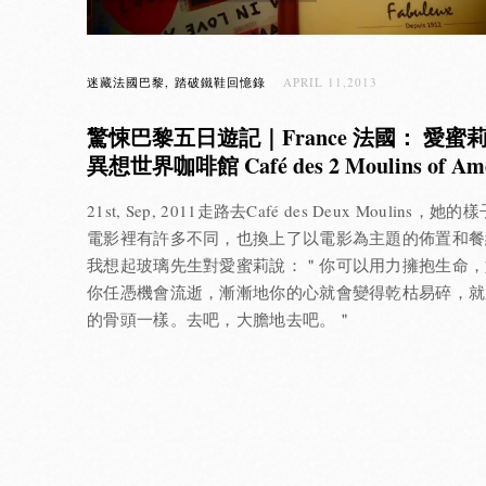
迷藏法國巴黎
踏破鐵鞋回憶錄
APRIL 11,2013
驚悚巴黎五日遊記｜France 法國： 愛蜜
異想世界咖啡館 Café des 2 Moulins of Amé
21st, Sep, 2011走路去Café des Deux Moulins，她的
電影裡有許多不同，也換上了以電影為主題的佈置和餐
我想起玻璃先生對愛蜜莉說：＂你可以用力擁抱生命，
你任憑機會流逝，漸漸地你的心就會變得乾枯易碎，就
的骨頭一樣。去吧，大膽地去吧。＂