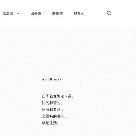
TOGGLE
流浪誌
山岳集
解剖室
關於A.
CHILD
MENU
AFFOGATO
日子就像阿法卡朵。
甜的和苦的、
冰凍和炙熱，
交匯時的滋味，
就是生活。