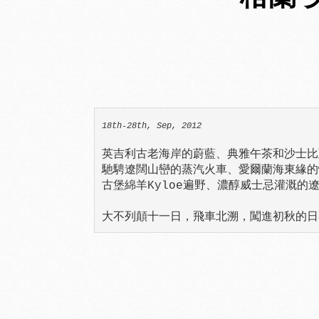
18th-28th, Sep, 2012
英吉利古老海岸的蔚藍、典雅午茶和沙士比
馳騁遼闊山巒的蒸汽火車、愛爾蘭海東緣的
古堡綿羊Kyloe遍野、濃醇威士忌灌溉的遼
大不列顛十一日，飛車北溯，闖進初秋的日