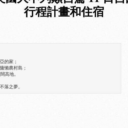
行程計畫和住宿
亞的家；

慵懶農村島；

闊高地。

不落之夢。