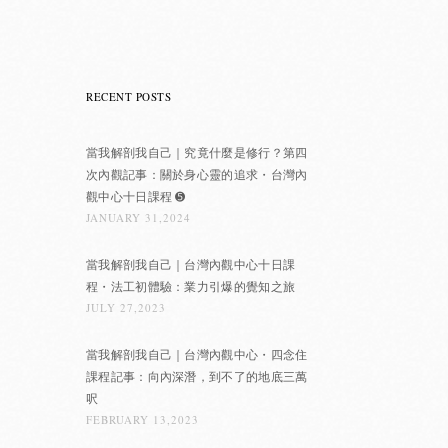
RECENT POSTS
當我解剖我自己｜究竟什麼是修行？第四
次內觀記事：關於身心靈的追求・台灣內
觀中心十日課程 ➎
JANUARY 31,2024
當我解剖我自己｜台灣內觀中心十日課
程・法工初體驗：業力引爆的覺知之旅
JULY 27,2023
當我解剖我自己｜台灣內觀中心・四念住
課程記事：向內深潛，到不了的地底三萬
呎
FEBRUARY 13,2023