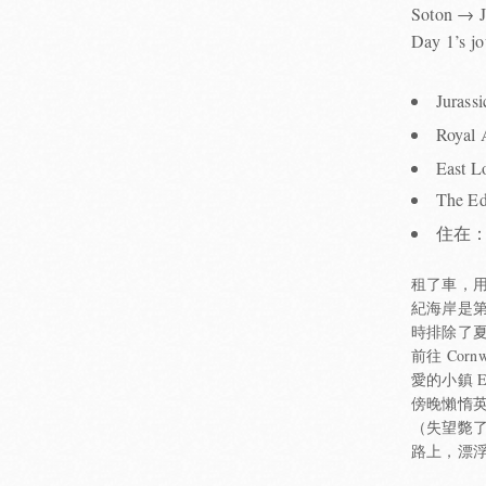
Soton → J
Day 1’s jo
Jura
Royal
East 
The 
住在：
租了車，用
紀海岸是
時排除了夏
前往 Corn
愛的小鎮 Ea
傍晚懶惰
（失望斃了
路上，漂