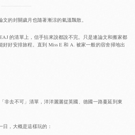
論文的封關歲月也隨著漸涼的氣溫飄散。
EAJ 的清單上，信手拈來說都說不完。只是連論文和搬家都
安排旅程。直到 Miss E 和 A. 被家一般的宿舍掃地出
列出的「非去不可」清單，洋洋灑灑從英國、德國一路蔓延到東
一日，大概是這樣玩的：