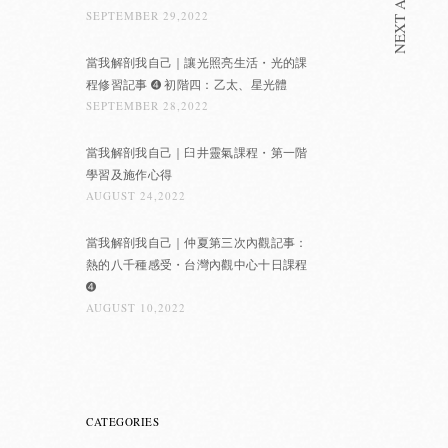
NEXT ARTICLE
SEPTEMBER 29,2022
當我解剖我自己｜讓光照亮生活・光的課
程修習記事 ➍ 初階四：乙太、星光體
SEPTEMBER 28,2022
當我解剖我自己｜臼井靈氣課程・第一階
學習及施作心得
AUGUST 24,2022
當我解剖我自己｜仲夏第三次內觀記事：
熱的八千種感受・台灣內觀中心十日課程
➍
AUGUST 10,2022
CATEGORIES