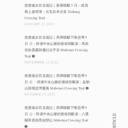
悠遲緩步百岳遊記｜新康橫斷 5 日：戒茂
斯上嘉明湖・出瓦拉米古道 Xinkang
Crossing Trail
JANUARY 23,2023
悠遲緩步百岳遊記｜馬博橫斷下嘆息灣 9
日 ㊦・跨過中央山脈的瘦稜與斷崖：馬布
谷的晨霧與魔幻太平谷 Mabolasi Crossing
Trail ➌
NOVEMBER 12,2022
悠遲緩步百岳遊記｜馬博橫斷下嘆息灣 9
日 ㊥ ・跨過中央山脈的瘦稜與斷崖：盆駒
山與嘆息灣薰風 Mabolasi Crossing Trail ➋
OCTOBER 27,2022
悠遲緩步百岳遊記｜馬博橫斷下嘆息灣 9
日 ㊤・跨過中央山脈的瘦稜與斷崖：八通
關草原與秀姑巒山 Mabolasi Crossing Trail
➊