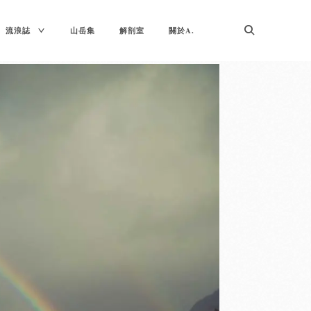
TOGGLE
流浪誌
山岳集
解剖室
關於A.
CHILD
MENU