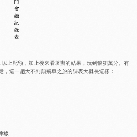
門
省
錢
紀
錄
表
km 以上配額，加上後來看著辦的結果，玩到狼狽萬分。有
憶，這一趟大不列顛飛車之旅的課表大概長這樣：
岸線