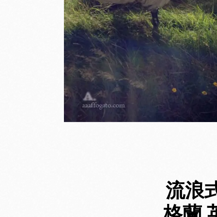
流浪
格蘭 