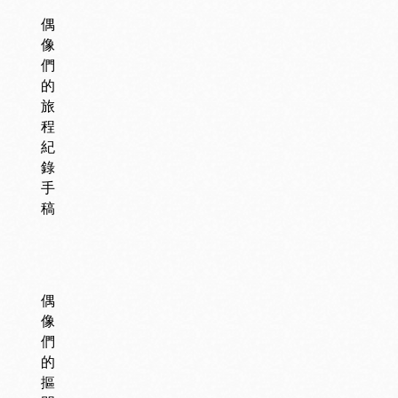
偶
像
們
的
旅
程
紀
錄
手
稿
偶
像
們
的
摳