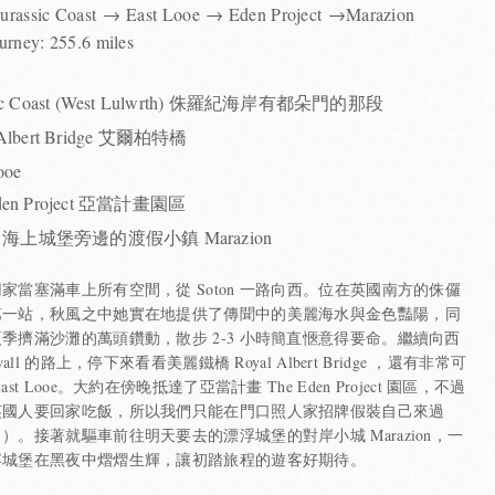
urassic Coast → East Looe → Eden Project →Marazion
urney: 255.6 miles
ssic Coast (West Lulwrth) 侏羅紀海岸有都朵門的那段
 Albert Bridge 艾爾柏特橋
Looe
Eden Project 亞當計畫園區
海上城堡旁邊的渡假小鎮 Marazion
家當塞滿車上所有空間，從 Soton 一路向西。位在英國南方的侏儸
第一站，秋風之中她實在地提供了傳聞中的美麗海水與金色豔陽，同
季擠滿沙灘的萬頭鑽動，散步 2-3 小時簡直愜意得要命。繼續向西
wall 的路上，停下來看看美麗鐵橋 Royal Albert Bridge ，還有非常可
st Looe。大約在傍晚抵達了亞當計畫 The Eden Project 園區，不過
英國人要回家吃飯，所以我們只能在門口照人家招牌假裝自己來過
）。接著就驅車前往明天要去的漂浮城堡的對岸小城 Marazion，一
浮城堡在黑夜中熠熠生輝，讓初踏旅程的遊客好期待。