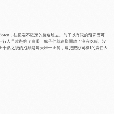
Soton，往極端不確定的路途駛去。為了以有限的預算盡可
一行人早就翻夠了白眼，瘋子們就這樣開啟了沒有吃飯、沒
上十點之後的泡麵是每天唯一正餐，還把照顧司機J的責任丟