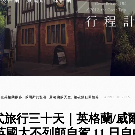
在英格蘭散步
威爾斯的驚喜
蘇格蘭的天空
踏破鐵鞋回憶錄
APRIL 30,2015
式旅行三十天｜英格蘭/威爾
英國大不列顛自駕 11 日