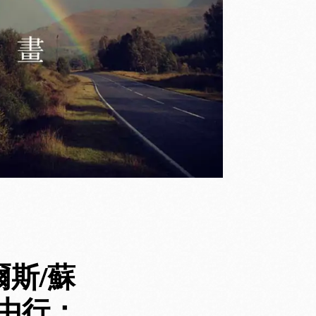
斯/蘇
自由行：