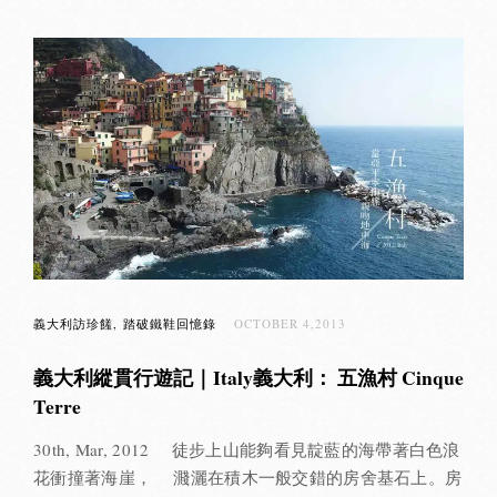
義大利訪珍饈
踏破鐵鞋回憶錄
OCTOBER 4,2013
義大利縱貫行遊記｜Italy義大利： 五漁村 Cinque
Terre
30th, Mar, 2012 徒步上山能夠看見靛藍的海帶著白色浪
花衝撞著海崖， 濺灑在積木一般交錯的房舍基石上。房