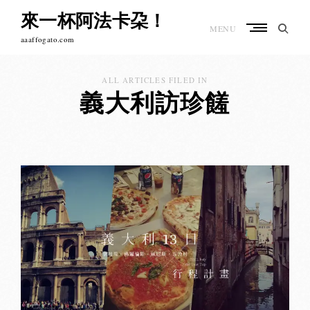
Skip
來一杯阿法卡朶！
to
MENU
content
aaaffogato.com
ALL ARTICLES FILED IN
義大利訪珍饈