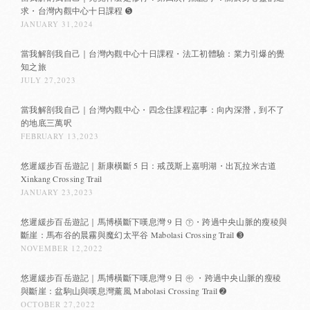
求・台灣內觀中心十日課程 ➎
JANUARY 31,2024
當我解剖我自己｜台灣內觀中心十日課程・法工初體驗：業力引爆的覺
知之旅
JULY 27,2023
當我解剖我自己｜台灣內觀中心・四念住課程記事：向內深潛，到不了
的地底三萬呎
FEBRUARY 13,2023
悠遲緩步百岳遊記｜新康橫斷 5 日：戒茂斯上嘉明湖・出瓦拉米古道
Xinkang Crossing Trail
JANUARY 23,2023
悠遲緩步百岳遊記｜馬博橫斷下嘆息灣 9 日 ㊦・跨過中央山脈的瘦稜與
斷崖：馬布谷的晨霧與魔幻太平谷 Mabolasi Crossing Trail ➌
NOVEMBER 12,2022
悠遲緩步百岳遊記｜馬博橫斷下嘆息灣 9 日 ㊥ ・跨過中央山脈的瘦稜
與斷崖：盆駒山與嘆息灣薰風 Mabolasi Crossing Trail ➋
OCTOBER 27,2022