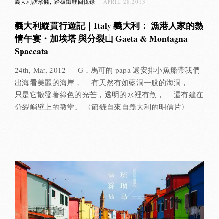
義大利訪珍饈
踏破鐵鞋回憶錄
APRIL 28,2013
義大利縱貫行遊記｜Italy 義大利： 漁港人家的熱
情午宴・加埃塔 與分裂山 Gaeta & Montagna
Spaccata
24th, Mar, 2012 G．馬可的 papa 還安排小魚船帶我們
出海看美麗的海岸， 有天然有如藍洞一般的海洞，
只是它散發著綠色的光芒，透明的水裡有魚， 還有建在
分裂峭壁上的教堂。 〈節錄自來自義大利的明信片〉