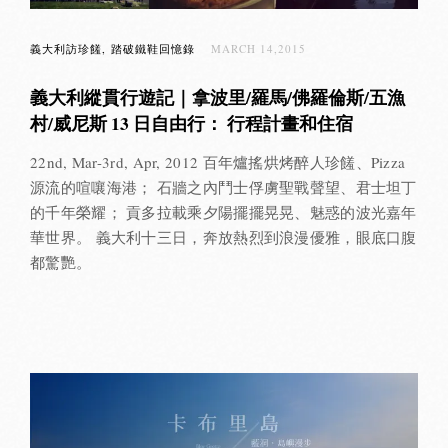
義大利訪珍饈
踏破鐵鞋回憶錄
MARCH 14,2015
義大利縱貫行遊記｜拿波里/羅馬/佛羅倫斯/五漁
村/威尼斯 13 日自由行： 行程計畫和住宿
22nd, Mar-3rd, Apr, 2012 百年爐搖烘烤醉人珍饈、Pizza
源流的喧嚷海港； 石牆之內鬥士俘虜聖戰聲望、君士坦丁
的千年榮耀； 貢多拉載乘夕陽擺擺晃晃、魅惑的波光嘉年
華世界。 義大利十三日，奔放熱烈到浪漫優雅，眼底口腹
都驚艷。