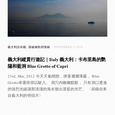
義大利訪珍饈
踏破鐵鞋回憶錄
NOVEMBER 3,2014
義大利縱貫行遊記｜Italy 義大利：卡布里島的艷
陽和藍洞 Blue Grotto of Capri
23rd, Mar, 2012 今天天氣晴朗，挾著層層薄霧， Blue
Grotto幸運得得以駛入。 洞穴內幽幽黯黯， 只有洞口透進
的強烈光線讓那清淺的海水散出湛藍的光芒。 〈節錄自來
自義大利的明信片〉