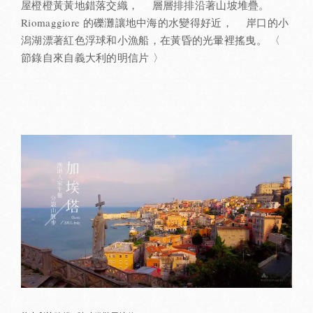
屋橙橙黃黃地錯落交織， 層層排排沿著山坡堆疊。
Riomaggiore 的礫灘讓地中海的水變得好近， 岸口的小
潟湖漂著紅色浮球和小漁船，在黃昏的光暈裡搖曳。 〈
節錄自來自義大利的明信片 〉