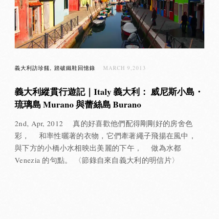
義大利訪珍饈
踏破鐵鞋回憶錄
MARCH 9,2013
義大利縱貫行遊記｜Italy 義大利： 威尼斯小島・
琉璃島 Murano 與蕾絲島 Burano
2nd, Apr, 2012 真的好喜歡他們配得剛剛好的房舍色
彩， 和率性曬著的衣物，它們牽著繩子飛揚在風中，
與下方的小橋小水相映出美麗的下午， 做為水都
Venezia 的句點。 〈節錄自來自義大利的明信片〉