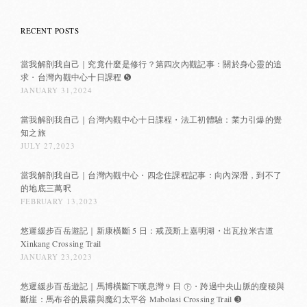
RECENT POSTS
當我解剖我自己｜究竟什麼是修行？第四次內觀記事：關於身心靈的追
求・台灣內觀中心十日課程 ➎
JANUARY 31,2024
當我解剖我自己｜台灣內觀中心十日課程・法工初體驗：業力引爆的覺
知之旅
JULY 27,2023
當我解剖我自己｜台灣內觀中心・四念住課程記事：向內深潛，到不了
的地底三萬呎
FEBRUARY 13,2023
悠遲緩步百岳遊記｜新康橫斷 5 日：戒茂斯上嘉明湖・出瓦拉米古道
Xinkang Crossing Trail
JANUARY 23,2023
悠遲緩步百岳遊記｜馬博橫斷下嘆息灣 9 日 ㊦・跨過中央山脈的瘦稜與
斷崖：馬布谷的晨霧與魔幻太平谷 Mabolasi Crossing Trail ➌