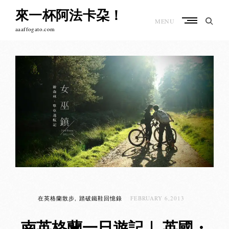
Skip
來一杯阿法卡朶！
to
MENU
content
aaaffogato.com
在英格蘭散步
踏破鐵鞋回憶錄
FEBRUARY 6,2013
南英格蘭一日遊記｜ 英國・