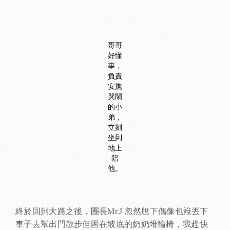
哥哥
好懂
事，
負責
安撫
哭鬧
的小
弟，
立刻
坐到
地上
陪
他。
終於回到大路之後，團長Mr.J 忽然脫下偶像包袱丟下
車子去幫出門散步但困在坡底的奶奶堆輪椅，我趕快