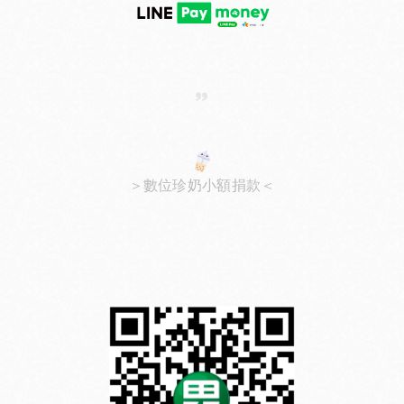
＞數位珍奶小額捐款＜