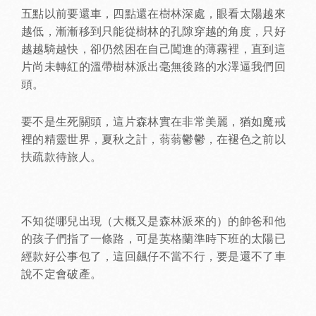
五點以前要還車，四點還在樹林深處，眼看太陽越來
越低，漸漸移到只能從樹林的孔隙穿越的角度，只好
越越騎越快，卻仍然困在自己闖進的薄霧裡，直到這
片尚未轉紅的溫帶樹林派出毫無後路的水澤逼我們回
頭。
要不是生死關頭，這片森林實在非常美麗，猶如魔戒
裡的精靈世界，夏秋之計，蓊蓊鬱鬱，在褪色之前以
扶疏款待旅人。
不知從哪兒出現（大概又是森林派來的）的帥爸和他
的孩子們指了一條路，可是英格蘭準時下班的太陽已
經款好公事包了，這回飆仔不當不行，要是還不了車
說不定會破產。