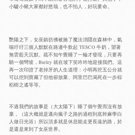
小驢小豬大家都好悠哉，也不怕人，好玩要命。
艷陽之下，女巫鎮彷彿被施了魔法消隱在森林中，氣
喘吁吁三個人默默在路邊牛飲起 TESCO 牛奶，望著
無雲藍天沉默。疏不知午覺睡了一輪才發現，只要再
騎一個彎坡，Burley 就在坡下笑吟吟地迎接我們。這
再一次印證了老掉牙的人生道理：小明再挖五公分就
可以挖到寶藏了但他卻放棄、阿里巴巴渴死在一步棕
梠樹之遙等等。
不過我們的故事是（大太陽下）睡了個午覺而沒有放
棄，（這大概就是邁向瘋子之路的過程到底幹麻學白
人做日光浴）所以頂多就是休息能走更長遠的路，於
是還是來到了女巫世界。