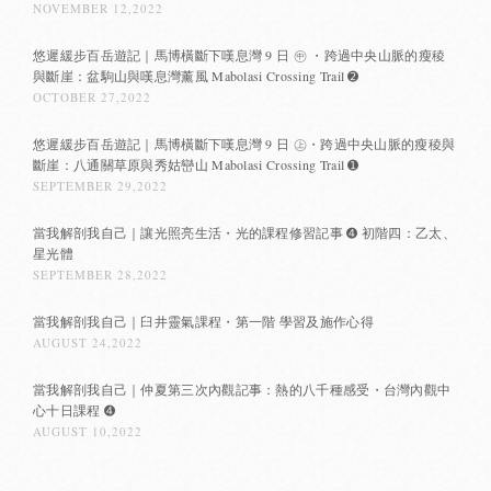
NOVEMBER 12,2022
悠遲緩步百岳遊記｜馬博橫斷下嘆息灣 9 日 ㊥ ・跨過中央山脈的瘦稜
與斷崖：盆駒山與嘆息灣薰風 Mabolasi Crossing Trail ➋
OCTOBER 27,2022
悠遲緩步百岳遊記｜馬博橫斷下嘆息灣 9 日 ㊤・跨過中央山脈的瘦稜與
斷崖：八通關草原與秀姑巒山 Mabolasi Crossing Trail ➊
SEPTEMBER 29,2022
當我解剖我自己｜讓光照亮生活・光的課程修習記事 ➍ 初階四：乙太、
星光體
SEPTEMBER 28,2022
當我解剖我自己｜臼井靈氣課程・第一階 學習及施作心得
AUGUST 24,2022
當我解剖我自己｜仲夏第三次內觀記事：熱的八千種感受・台灣內觀中
心十日課程 ➍
AUGUST 10,2022