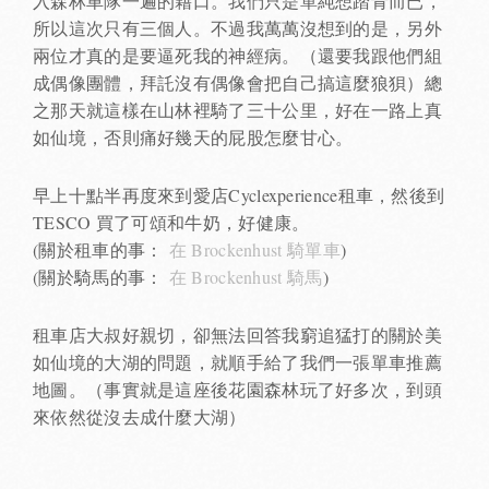
入森林車隊一遍的藉口。我們只是單純想踏青而已，
所以這次只有三個人。不過我萬萬沒想到的是，另外
兩位才真的是要逼死我的神經病。（還要我跟他們組
成偶像團體，拜託沒有偶像會把自己搞這麼狼狽）總
之那天就這樣在山林裡騎了三十公里，好在一路上真
如仙境，否則痛好幾天的屁股怎麼甘心。
早上十點半再度來到愛店Cyclexperience租車，然後到
TESCO 買了可頌和牛奶，好健康。
(關於租車的事：
在 Brockenhust 騎單車
)
(關於騎馬的事：
在 Brockenhust 騎馬
)
租車店大叔好親切，卻無法回答我窮追猛打的關於美
如仙境的大湖的問題，就順手給了我們一張單車推薦
地圖。（事實就是這座後花園森林玩了好多次，到頭
來依然從沒去成什麼大湖）