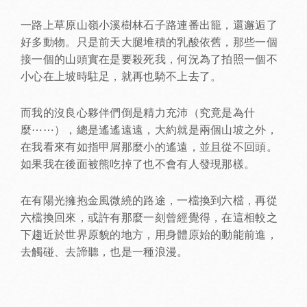
一路上草原山嶺小溪樹林石子路連番出籠，還邂逅了
好多動物。只是前天大腿堆積的乳酸依舊，那些一個
接一個的山頭實在是要殺死我，何況為了拍照一個不
小心在上坡時駐足，就再也騎不上去了。
而我的沒良心夥伴們倒是精力充沛（究竟是為什
麼⋯⋯），總是遙遙遠遠，大約就是兩個山坡之外，
在我看來有如指甲屑那麼小的遙遠，並且從不回頭。
如果我在後面被熊吃掉了也不會有人發現那樣。
在有陽光擁抱金風微繞的路途，一檔換到六檔，再從
六檔換回來，或許有那麼一刻曾經覺得，在這相較之
下趨近於世界原貌的地方，用身體原始的動能前進，
去觸碰、去諦聽，也是一種浪漫。