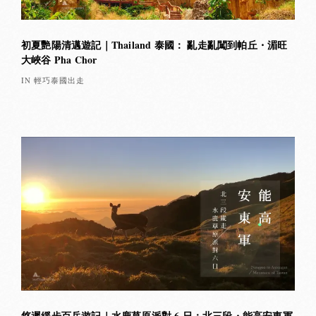
初夏艷陽清邁遊記｜Thailand 泰國： 亂走亂闖到帕丘・湄旺
大峽谷 Pha Chor
IN 輕巧泰國出走
悠遲緩步百岳遊記｜水鹿草原派對 6 日：北三段・能高安東軍