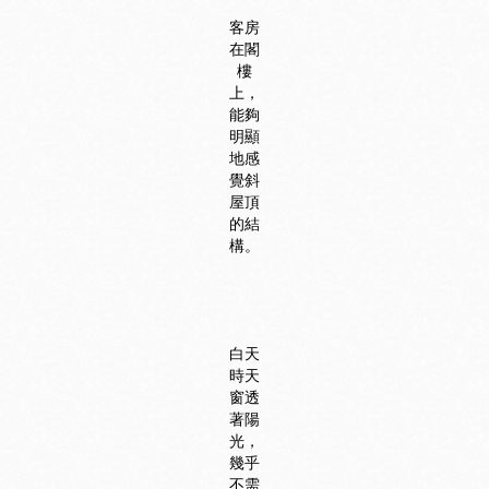
客房
在閣
樓
上，
能夠
明顯
地感
覺斜
屋頂
的結
構。
白天
時天
窗透
著陽
光，
幾乎
不需