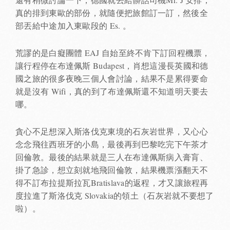
真的排到東歐的部份，就隨便把旅館訂一訂，然後全
部丟給中途加入東歐段的 Es. 。
荒謬的是白癡團體 EAJ 自始至終不肯下訂回程機票，
讓行程停在布達佩斯 Budapest，肖想這漫長英國和德
國之旅的很多夜晚三個人會討論，結果不是累得要命
就是沒有 Wifi，真的到了布達佩斯還不知道明天要去
哪。
貪心不足想深入斯洛伐克東境的石灰岩世界，又心心
念念飛往西班牙的小島，最後再到巴黎吃完下午茶才
回倫敦。最後的結果就是三人在布達佩斯病入膏肓、
掛了急診，想立刻就地飛回倫敦，結果機票漲翻天不
得不訂布拉提斯拉瓦Bratislava的返程，才又讓旅程再
度拉進了斯洛伐克 Slovakia的領土（石灰岩就不要想了
啦）。