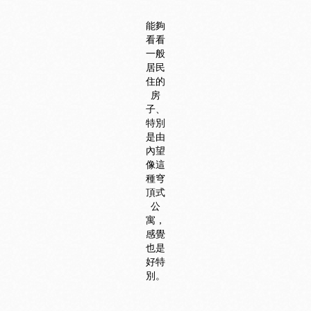
能夠
看看
一般
居民
住的
房
子、
特別
是由
內望
像這
種穹
頂式
公
寓，
感覺
也是
好特
別。