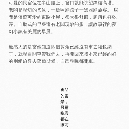
可愛的民宿位在半山腰上，窗口就能眺望鐘樓高塔。
老闆是親切的爸爸，一邊照顧孩子一邊照顧旅客。 房
間是溫馨可愛的東歐小屋，很大很舒服，廁所也好乾
淨。自助式的早餐還有老闆現炒的蛋，讓故事裡的夢
幻小鎮有美麗的早晨。
最感人的是當他知道四個剪角已經沒有車去維也納
了，就親自開車帶我們去，再開回來接本來已經約好
的別組旅客去薩爾斯堡，自己整晚都開車。
房間
的窗
景，
晨霧
晚霞
都在
眼前