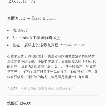
12 Oct 2012 ⠴Fri
泰爾奇
Telč → Český Krumlov
廣場漫步
Státní zámek Telč 泰爾奇城堡
住在：廣場上的淺藍色房屋 Pension Steidler
在糖果屋房子的閣樓醒來，美麗老闆娘端著豐盛早餐到臥房，
然後才是小鎮漫遊。小鎮非常迷你，著魔拍照大約 1-2 hrs就
能走完，城堡的參觀導覽也是 1-2 hrs。前一晚抵達、早晨東
晃西晃，中(下)午就可以往下一站前進了。Telč 雖然小巧，又
位在要繞路才能抵達的地方，但是還是覺得幸好有來啊！
〖遊記：
文藝復興的糖果屋小鎮 泰爾奇Telč
〗
第四日 (26/33)