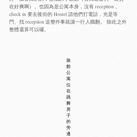
在好爽啊）。也因為是公寓本身，沒有 reception，
check in 要去後街的 Hostel 請他們打電話，光是等
門、找 reception 這整件事就讓一行人餓翻。 除此之外
整體還算可以囉。
旅
館
公
寓
位
在
跳
舞
房
子
的
旁
邊