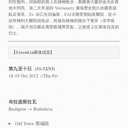
到宮殿內，回旅館的路上在鏈橋散步，看國會大廈的金光在夜
色中閃亮。第二天早晨到 Vörösmarty 廣場歷史悠久的厲害甜
點店發呆。Es. 自己先回倫敦，EAJ太難受開始逛醫院，從小
診所轉到大醫院掛急診，然後在鏈橋的陽光下發呆（非常狼
狽）。隔天領完藥去萬聖殿補齊景點，之後搭上往斯洛伐克的
巴士。
【Slovakia斯洛伐克】
第九至十日 (31-32/33)
18-19 Oct 2012 ⠴Thu-Fri
布拉提斯拉瓦
Budapest → Bratislava
Old Town 舊城區