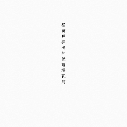
從
窗
戶
探
出
的
伏
爾
塔
瓦
河