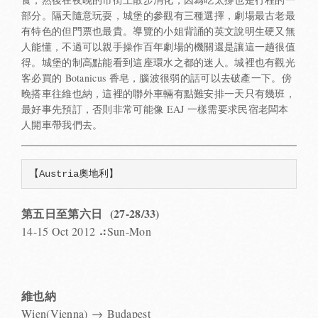
部分。隔天隨意玩耍，城堡的參觀有三種選擇，劇場最古老最
有特色的但門票也最貴。導覽的小姐背誦的英文說明生硬又無
人能懂，不過可以親手操作百年劇場的機關還是讓這一趟很值
得。城堡的制高點能看到這座環水之都的迷人。城裡也有觀光
客必買的 Botanicus 香皂，腦波很弱的話可以去破產一下。傍
晚搭車往維也納，這裡的聯外車輛有點難安排一天只有幾班，
最好事先預訂，否則非常可能像 EAJ 一樣需要求民宿老闆本
人開車帶我們去。
【Austria奧地利】
第五日至第六日 (27-28/33)
14-15 Oct 2012 ⠴Sun-Mon
維也納
Wien(Vienna) → Budapest