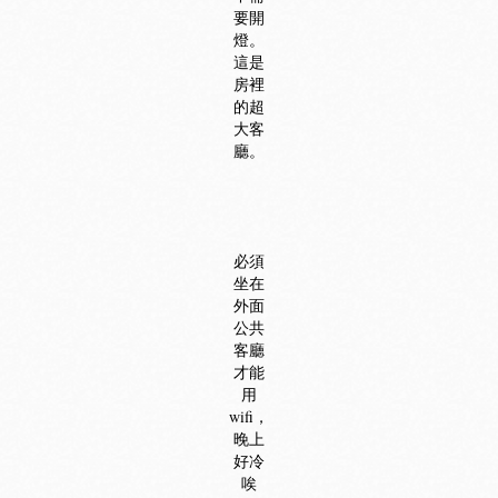
要開
燈。
這是
房裡
的超
大客
廳。
必須
坐在
外面
公共
客廳
才能
用
wifi，
晚上
好冷
唉