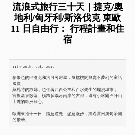
流浪式旅行三十天｜捷克/奧
地利/匈牙利/斯洛伐克 東歐
11 日自由行： 行程計畫和住
宿
11th-20th, Oct, 2012
糖果色的巴洛克和洛可可房屋，屋櫺樓閣無處不夢幻的童話
國度；

莫札特的故鄉，也住著西西公主和百水先生的爛漫城市；

宮殿溫泉散落、橫跨多瑙河兩岸的古都，還有小喀爾巴阡山
山麓的歐洲圓心。

歐洲東邊十一日，隨意遊走、恣意漫步，跨過舊日奧匈帝國
的繁華。