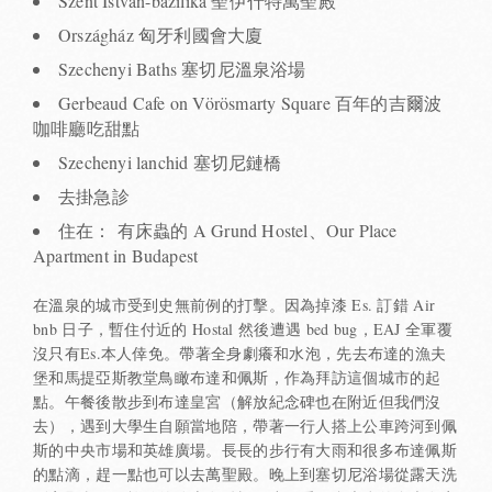
Szent István-bazilika 聖伊什特萬聖殿
Országház 匈牙利國會大廈
Szechenyi Baths 塞切尼溫泉浴場
Gerbeaud Cafe on Vörösmarty Square 百年的吉爾波
咖啡廳吃甜點
Szechenyi lanchid 塞切尼鏈橋
去掛急診
住在： 有床蟲的 A Grund Hostel、Our Place
Apartment in Budapest
在溫泉的城市受到史無前例的打擊。因為掉漆 Es. 訂錯 Air
bnb 日子，暫住付近的 Hostal 然後遭遇 bed bug，EAJ 全軍覆
沒只有Es.本人倖免。帶著全身劇癢和水泡，先去布達的漁夫
堡和馬提亞斯教堂鳥瞰布達和佩斯，作為拜訪這個城市的起
點。午餐後散步到布達皇宮（解放紀念碑也在附近但我們沒
去），遇到大學生自願當地陪，帶著一行人搭上公車跨河到佩
斯的中央市場和英雄廣場。長長的步行有大雨和很多布達佩斯
的點滴，趕一點也可以去萬聖殿。晚上到塞切尼浴場從露天洗