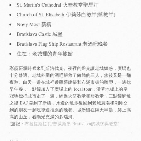
St. Martin’s Cathedral 火箭教堂聖馬汀
Church of St. Elisabeth 伊莉莎白教堂(藍教堂)
Nový Most 新橋
Bratislava Castle 城堡
Bratislava Flag Ship Restaurant 老酒吧晚餐
住在：老城裡的青年旅館
彩霞斑爛時候來到斯洛伐克。夜裡的燈光讓老城媚惑，廣場也
十分舒適。老城外圍的酒吧解救了飢餓的三人，然後又是一翻
夜遊。白天一邊在城裡參觀舊建築和布滿市街的雕塑，一邊找
早午餐，一點鐘加入了廣場上的 local tour，沿著地板上的皇
冠地標把城市走了一遍，經過火箭教堂和藍教堂，三點鐘解散
之後 EAJ 晃到了新橋，水邊的散步後回到老城廣場和剛剛交
到的朋友一起吃導遊推薦的晚餐。城堡留在隔天早晨，爬上高
高的山丘，看陽光充滿的多瑙河。
[遊記：
布拉提斯拉瓦/普萊斯堡 Bratislava的城堡與教堂
]