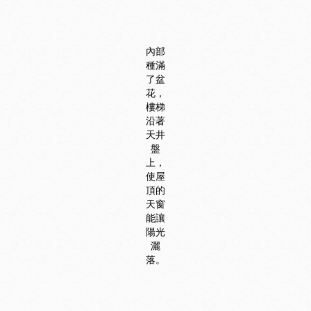
內部
種滿
了盆
花，
樓梯
沿著
天井
盤
上，
使屋
頂的
天窗
能讓
陽光
灑
落。