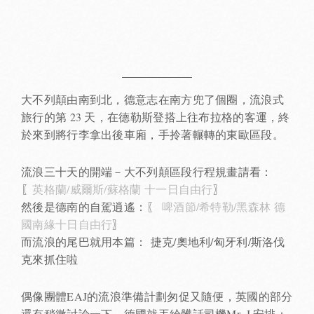
大不列顛由南到北，德意志在南方兜了個圈，流浪式
旅行的第 23 天，在德勒斯登搭上往布拉格的客運，終
於來到將行李拿出後車廂，手拎著輾轉的東歐區段。
流浪三十天的開端－大不列顛區段行程規畫請看：
〖
英格蘭/威爾斯/蘇格蘭 十一日自由行
〗
然後是德南的自駕逍遙：〖
啤酒節/希特勒/黑森林 德
國南緣十日自由行
〗
而流浪的尾巴就用本篇： 捷克/奧地利/匈牙利/斯洛伐
克來抓住啦
偶像團體EAJ的流浪準備計劃匆促又隨便，英國的部分
還有稍微討論一下，德國就丟給髒話司機Mr. J 安排；