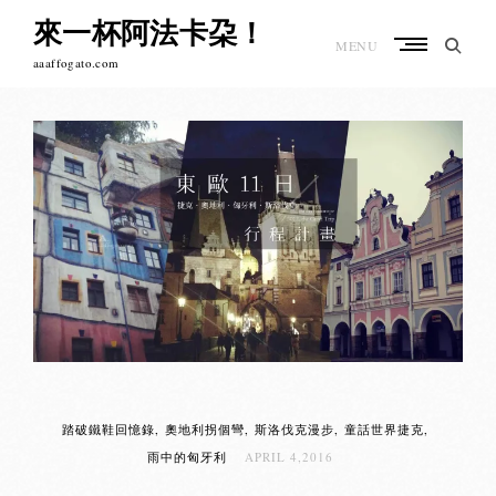
Skip
來一杯阿法卡朶！
to
MENU
content
aaaffogato.com
踏破鐵鞋回憶錄
奧地利拐個彎
斯洛伐克漫步
童話世界捷克
雨中的匈牙利
APRIL 4,2016