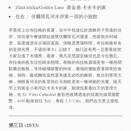
Zlatá ulička/Golden Lane 黃金巷-卡夫卡的家
住在： 伏爾塔瓦河水岸第一排的小旅館
早晨搭上往布拉格的客運，在中午抵達位於跳舞房子旁邊的住
所，街坊邊午餐後開始遊覽伏爾塔瓦河週邊，然後散步到城
堡，延著城堡在古城區漫遊。傍晚是秀場時間，布拉格最有名
的是燈光秀，不過掉漆 Es. 記錯了，她只說有秀一定要看就把
大家拉進了木偶秀，看唐．喬凡尼荒謬至極但也是今生難忘。
布拉格的夜生活也精采熱鬧。夜晚的布拉格廣場更有一種熱鬧
歡騰的氣氛，等待鐘樓敲響的時候，廣場的攤販賣著簡單的食
物，熱狗、飯或麵包當然還有捷克必吃的糖餅。散步到查理大
橋，倒映著河水的夜景與白天相較更有一種神祕的光暈。隔天
早上到黃金小巷拜訪卡夫卡的家，順便也看看白天的查理大
橋，在 St. Vitus Cathedral 被彩色玻璃透進的炫麗光線震撼驚
艷，4:00 動身前往 Telč，車程 2.5-3 hrs，我們在天黑之後抵
達。
第三日 (25/33)