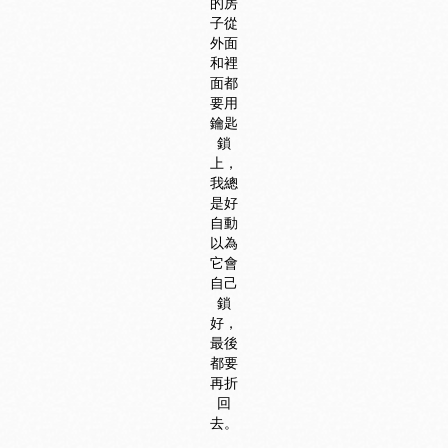
的房
子從
外面
和裡
面都
要用
鑰匙
鎖
上，
我總
是好
自動
以為
它會
自己
鎖
好，
最後
都要
再折
回
去。