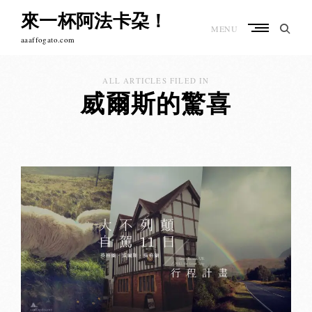
Skip
來一杯阿法卡朶！
to
MENU
content
aaaffogato.com
ALL ARTICLES FILED IN
威爾斯的驚喜