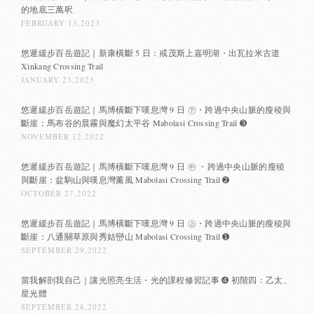
的地底三萬呎
FEBRUARY 13,2023
悠遲緩步百岳遊記｜新康橫斷 5 日：戒茂斯上嘉明湖・出瓦拉米古道
Xinkang Crossing Trail
JANUARY 23,2023
悠遲緩步百岳遊記｜馬博橫斷下嘆息灣 9 日 ㊦・跨過中央山脈的瘦稜與
斷崖：馬布谷的晨霧與魔幻太平谷 Mabolasi Crossing Trail ➌
NOVEMBER 12,2022
悠遲緩步百岳遊記｜馬博橫斷下嘆息灣 9 日 ㊥ ・跨過中央山脈的瘦稜
與斷崖：盆駒山與嘆息灣薰風 Mabolasi Crossing Trail ➋
OCTOBER 27,2022
悠遲緩步百岳遊記｜馬博橫斷下嘆息灣 9 日 ㊤・跨過中央山脈的瘦稜與
斷崖：八通關草原與秀姑巒山 Mabolasi Crossing Trail ➊
SEPTEMBER 29,2022
當我解剖我自己｜讓光照亮生活・光的課程修習記事 ➍ 初階四：乙太、
星光體
SEPTEMBER 28,2022