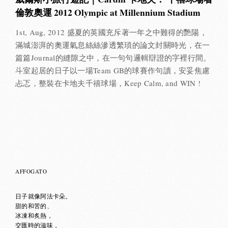
倫敦奧運 2012 Olympic at Millennium Stadium
1st, Aug, 2012 盛夏的英國充斥著一年之中難得的艷陽，
滿城澎湃的奧運氣息絲絲滲透繁瑣的論文封關時光，在一
篇篇Journal的縫隙之中，在一句句邏輯辯證的字裡行間。
斗室起居的日子以一場Team GB的球賽作句讀，安妥焦慮
忐忑，整裝在卡地夫千禧球場，Keep Calm, and WIN !
AFFOGATO
日子就像阿法卡朵。
甜的和苦的、
冰凍和炙熱，
交匯時的滋味，