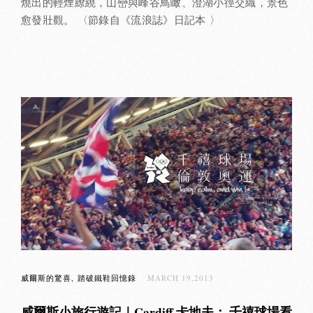
燒出的輕煙繚繞，山巒與峰谷鳥瞰、澄湖小徑交織，景色
愈發壯觀。 〈節錄自《流浪誌》日記本 〉
威爾斯的驚喜
踏破鐵鞋回憶錄
MARCH 19,2013
威爾斯小旅行遊記｜Cardiff 卡地夫： 千禧球場看