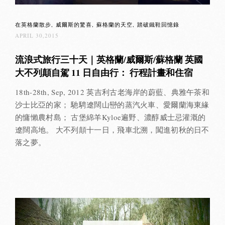
在英格蘭散步
威爾斯的驚喜
蘇格蘭的天空
踏破鐵鞋回憶錄
APRIL 30,2015
流浪式旅行三十天｜英格蘭/威爾斯/蘇格蘭 英國
大不列顛自駕 11 日自由行： 行程計畫和住宿
18th-28th, Sep, 2012 英吉利古老海岸的蔚藍、典雅午茶和
沙士比亞的家； 馳騁遼闊山巒的蒸汽火車、愛爾蘭海東緣
的慵懶農村島； 古堡綿羊Kyloe遍野、濃醇威士忌灌溉的
遼闊高地。 大不列顛十一日，飛車北溯，闖進初秋的日不
落之夢。