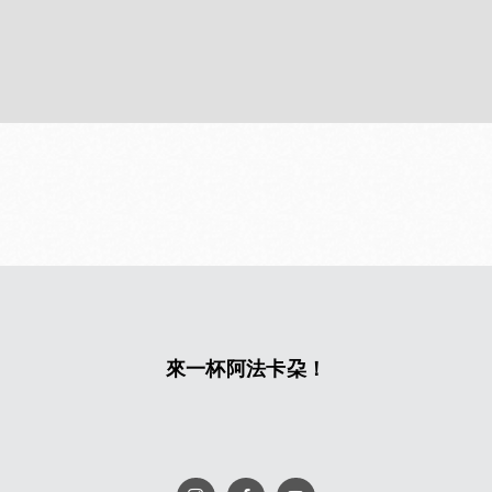
來一杯阿法卡朶！