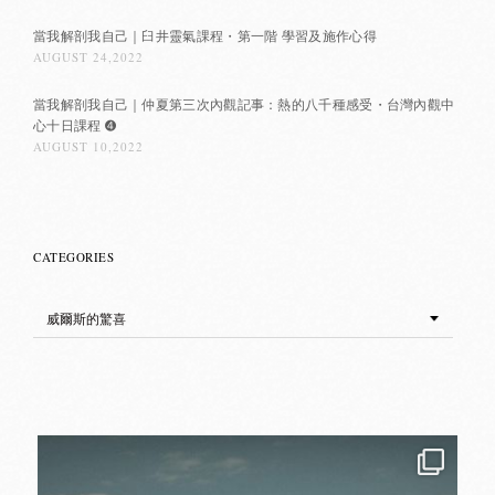
當我解剖我自己｜臼井靈氣課程・第一階 學習及施作心得
AUGUST 24,2022
當我解剖我自己｜仲夏第三次內觀記事：熱的八千種感受・台灣內觀中
心十日課程 ➍
AUGUST 10,2022
CATEGORIES
Categories