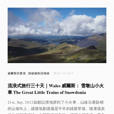
威爾斯的驚喜
踏破鐵鞋回憶錄
MAY 15,2013
流浪式旅行三十天｜Wales 威爾斯： 雪墩山小火
車 The Great Little Trains of Snowdonia
21st, Sep, 2012如願以償地搭到了小火車，山線沿著陡峭
的山坡向上，緩慢地劃過滿是牛羊的綠茵草坡。隨著煤炭