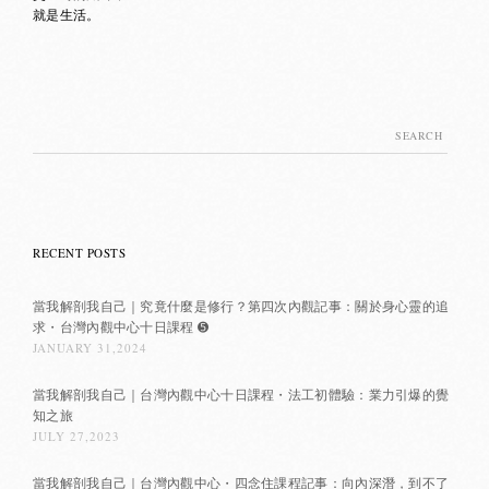
就是生活。
Search
for:
RECENT POSTS
當我解剖我自己｜究竟什麼是修行？第四次內觀記事：關於身心靈的追
求・台灣內觀中心十日課程 ➎
JANUARY 31,2024
當我解剖我自己｜台灣內觀中心十日課程・法工初體驗：業力引爆的覺
知之旅
JULY 27,2023
當我解剖我自己｜台灣內觀中心・四念住課程記事：向內深潛，到不了