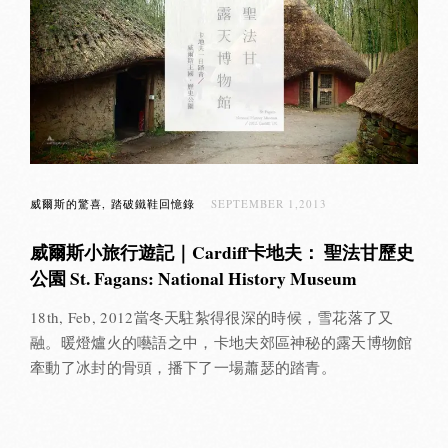
威爾斯的驚喜
踏破鐵鞋回憶錄
SEPTEMBER 1,2013
威爾斯小旅行遊記｜Cardiff卡地夫： 聖法甘歷史
公園 St. Fagans: National History Museum
18th, Feb, 2012當冬天駐紮得很深的時候，雪花落了又
融。暖燈爐火的囈語之中，卡地夫郊區神秘的露天博物館
牽動了冰封的骨頭，播下了一場蕭瑟的踏青。