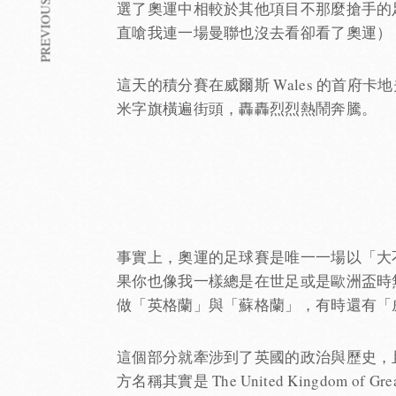
PREVIOUS ARTICLE
選了奧運中相較於其他項目不那麼搶手的足
直嗆我連一場曼聯也沒去看卻看了奧運）
這天的積分賽在威爾斯 Wales 的首府卡地
米字旗橫遍街頭，轟轟烈烈熱鬧奔騰。
事實上，奧運的足球賽是唯一一場以「大不列顛
果你也像我一樣總是在世足或是歐洲盃時
做「英格蘭」與「蘇格蘭」，有時還有「
這個部分就牽涉到了英國的政治與歷史，且讓我
方名稱其實是 The United Kingdom of Gr