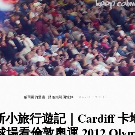
威爾斯的驚喜
踏破鐵鞋回憶錄
MARCH 19,2013
小旅行遊記｜Cardiff 
場看倫敦奧運 2012 Olympi