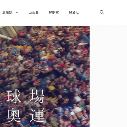
TOGGLE
流浪誌
山岳集
解剖室
關於A.
CHILD
MENU