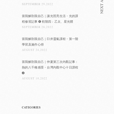
NEXT ARTICLE
SEPTEMBER 29,2022
當我解剖我自己｜讓光照亮生活・光的課
程修習記事 ➍ 初階四：乙太、星光體
SEPTEMBER 28,2022
當我解剖我自己｜臼井靈氣課程・第一階
學習及施作心得
AUGUST 24,2022
當我解剖我自己｜仲夏第三次內觀記事：
熱的八千種感受・台灣內觀中心十日課程
➍
AUGUST 10,2022
CATEGORIES