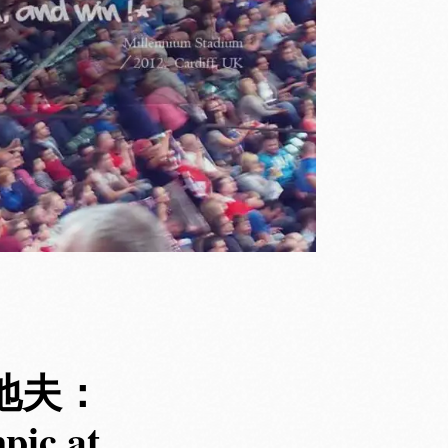
卡地夫：
c at