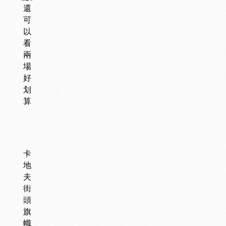
還
可
以
看
兩
場
好
划
算
卡
地
夫
街
頭
旗
幟