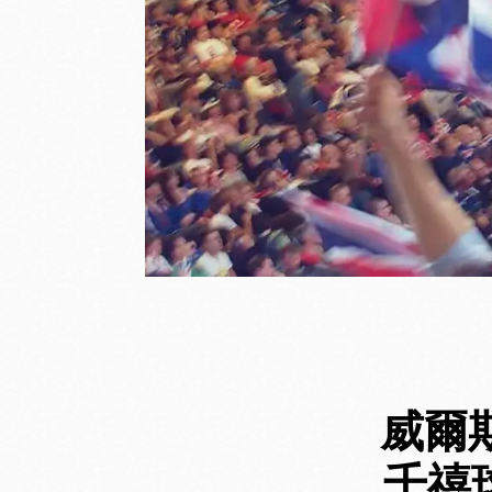
威爾斯
千禧球