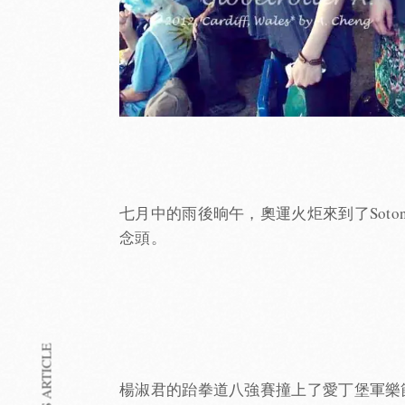
七月中的雨後晌午，奧運火炬來到了Sot
念頭。
楊淑君的跆拳道八強賽撞上了愛丁堡軍樂