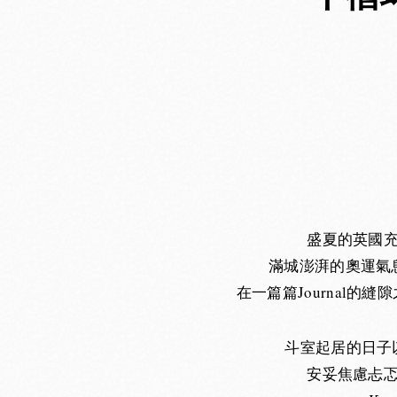
盛夏的英國
滿城澎湃的奧運氣
在一篇篇Journal
斗室起居的日子以
安妥焦慮忐