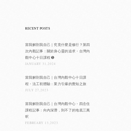
RECENT POSTS
當我解剖我自己｜究竟什麼是修行？第四
次內觀記事：關於身心靈的追求・台灣內
觀中心十日課程 ➎
JANUARY 31,2024
當我解剖我自己｜台灣內觀中心十日課
程・法工初體驗：業力引爆的覺知之旅
JULY 27,2023
當我解剖我自己｜台灣內觀中心・四念住
課程記事：向內深潛，到不了的地底三萬
呎
FEBRUARY 13,2023