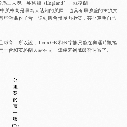
）共分為三大塊：英格蘭（England）、蘇格蘭
s）。其中英格蘭是最為人熟知的英國，也具有最強盛的主流文
有些激進份子會一逮到機會就極力撇清，甚至表明自己
球賽，所以說，Team GB 和米字旗只能在奧運時飄搖
鬥士會和英格蘭人站在同一陣線來到威爾斯吶喊了。
分
組
賽
的
票
一
張
£20