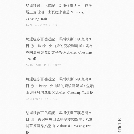
悠遲緩步百岳遊記｜新康橫斷 5 日：戒茂
斯上嘉明湖・出瓦拉米古道 Xinkang
Crossing Trail
JANUARY 23,2023
悠遲緩步百岳遊記｜馬博橫斷下嘆息灣 9
日 ㊦・跨過中央山脈的瘦稜與斷崖：馬布
谷的晨霧與魔幻太平谷 Mabolasi Crossing
Trail ➌
NOVEMBER 12,2022
悠遲緩步百岳遊記｜馬博橫斷下嘆息灣 9
日 ㊥ ・跨過中央山脈的瘦稜與斷崖：盆駒
山與嘆息灣薰風 Mabolasi Crossing Trail ➋
OCTOBER 27,2022
悠遲緩步百岳遊記｜馬博橫斷下嘆息灣 9
日 ㊤・跨過中央山脈的瘦稜與斷崖：八通
關草原與秀姑巒山 Mabolasi Crossing Trail
➊