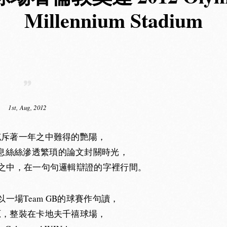
Millennium Stadium
1st, Aug, 2012
充斥著一年之中難得的艷陽，
息絲絲滲透繁瑣的論文封關時光，
的縫隙之中，在一句句邏輯辯證的字裡行間。
一場Team GB的球賽作句讀，
忑，整裝在卡地夫千禧球場，