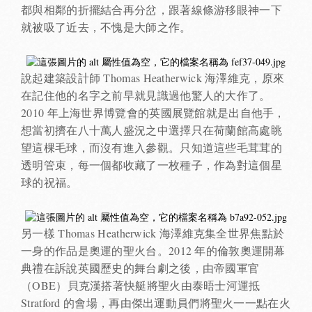
都與相鄰的折擺結合再分岔，跟著線條游移眼神一下
就被吸了近去，不愧是大師之作。
說起建築設計師 Thomas Heatherwick 海澤維克，原來
在記住他的名字之前早就見識過他驚人的大作了。
2010 年上海世界博覽會的英國展覽館就是出自他手，
想當初擠在八十萬人盛況之中選擇只在荷蘭館高處眺
望這棵毛球，而沒有進入參觀。只知道這些毛茸茸的
透明管束，每一個都收藏了一枚種子，作為對這個星
球的祝福。
另一樣 Thomas Heatherwick 海澤維克集全世界焦點於
一身的作品是奧運的聖火台。2012 年的倫敦奧運開幕
典禮在訴說英國歷史的舞台劇之後，由帝國軍官
（OBE）貝克漢搭著快艇將聖火由泰晤士河運抵
Stratford 的會場，再由傑出運動員們將聖火一一點在火