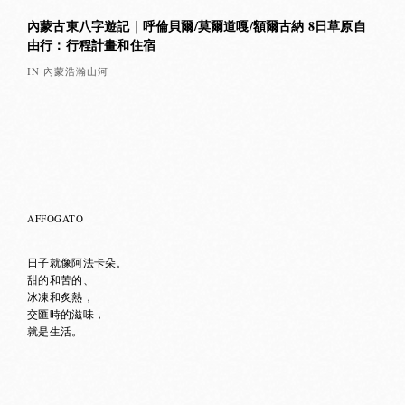
內蒙古東八字遊記｜呼倫貝爾/莫爾道嘎/額爾古納 8日草原自
由行：行程計畫和住宿
IN 內蒙浩瀚山河
AFFOGATO
日子就像阿法卡朵。
甜的和苦的、
冰凍和炙熱，
交匯時的滋味，
就是生活。