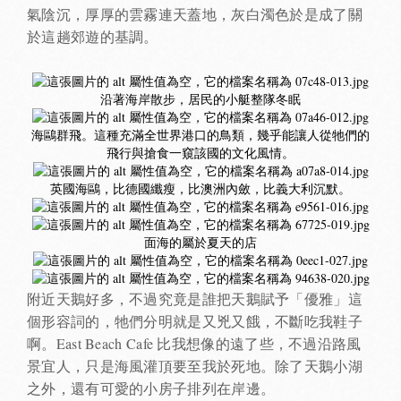
氣陰沉，厚厚的雲霧連天蓋地，灰白濁色於是成了關
於這趟郊遊的基調。
沿著海岸散步，居民的小艇整隊冬眠
海鷗群飛。這種充滿全世界港口的鳥類，幾乎能讓人從牠們的
飛行與搶食一窺該國的文化風情。
英國海鷗，比德國纖瘦，比澳洲內斂，比義大利沉默。
面海的屬於夏天的店
附近天鵝好多，不過究竟是誰把天鵝賦予「優雅」這
個形容詞的，牠們分明就是又兇又餓，不斷吃我鞋子
啊。East Beach Cafe 比我想像的遠了些，不過沿路風
景宜人，只是海風灌頂要至我於死地。除了天鵝小湖
之外，還有可愛的小房子排列在岸邊。