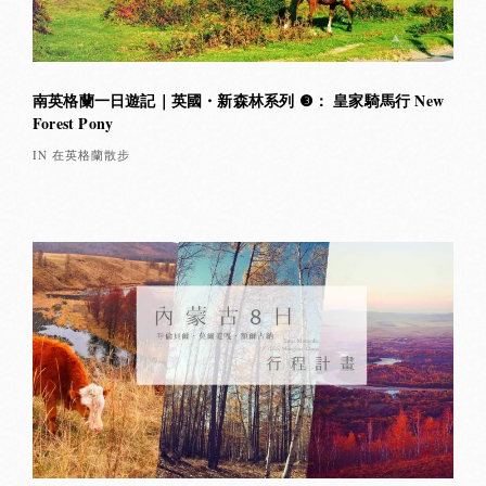
南英格蘭一日遊記｜英國・新森林系列 ❸： 皇家騎馬行 New
Forest Pony
IN 在英格蘭散步