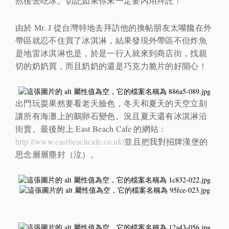
然後去吃冰。切記如果你來一定要內用拜託！
由於 Mr. J 從台灣特地去拜訪他的換帖朋友太嘴饞在外
帶區就忍不住買了冰淇淋，結果發現外帶區不但炸魚
是地雷冰淇淋也是，於是一行人就來到商店街，找親
切的奶奶買，而且奶奶的還是巧克力脆片的好開心！
出門玩耍果然要看老天臉色，冬天和夏天的天空立刻
讓所有海灘上的鵝卵石變色。況且夏天還有冰淇淋沿
街賣。最後附上 East Beach Cafe 的網站：
http://www.eastbeachcafe.co.uk
/
並且把我對招牌漢堡的
思念層層塵封（泣）。