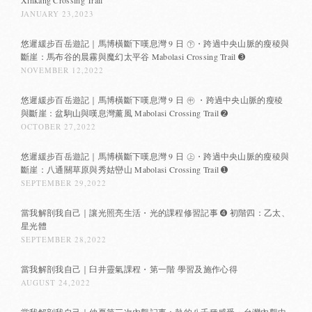
JANUARY 23,2023
悠遲緩步百岳遊記｜馬博橫斷下嘆息灣 9 日 ㊦・跨過中央山脈的瘦稜與
斷崖：馬布谷的晨霧與魔幻太平谷 Mabolasi Crossing Trail ➌
NOVEMBER 12,2022
悠遲緩步百岳遊記｜馬博橫斷下嘆息灣 9 日 ㊥ ・跨過中央山脈的瘦稜
與斷崖：盆駒山與嘆息灣薰風 Mabolasi Crossing Trail ➋
OCTOBER 27,2022
悠遲緩步百岳遊記｜馬博橫斷下嘆息灣 9 日 ㊤・跨過中央山脈的瘦稜與
斷崖：八通關草原與秀姑巒山 Mabolasi Crossing Trail ➊
SEPTEMBER 29,2022
當我解剖我自己｜讓光照亮生活・光的課程修習記事 ➍ 初階四：乙太、
星光體
SEPTEMBER 28,2022
當我解剖我自己｜臼井靈氣課程・第一階 學習及施作心得
AUGUST 24,2022
當我解剖我自己｜仲夏第三次內觀記事：熱的八千種感受・台灣內觀中