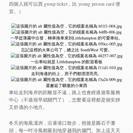
四個人就可以買 group ticket，比 young person card 便
宜。）
一早從薄霧中出發，轉車換車來到Littlehampton 的可愛車站。
忘記這裡的火車公司了，總之比 SouthWest 可愛。
一出車站就是 Littlehampton 的歡迎看板
走到海邊的街上，房子們都漂漂亮亮。
還邂逅了驕傲的小東西
車站走到海岸的距離並不遠，路上也會經過遊客服務
中心（不過很早就關門了），怎麼看這裡都是個安靜
又舒適的小地方。
冬天的海風凜冽，沿著港口散步，然後是圓石子灘
頭，每一吋冷風都嚴刻地穿越我的腦門。加上這天天