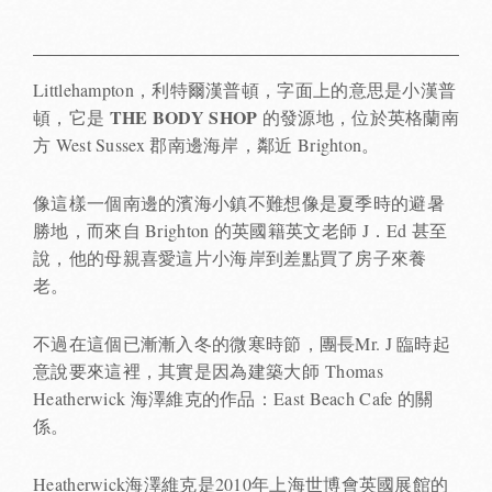
Littlehampton，利特爾漢普頓，字面上的意思是小漢普
THE BODY SHOP
頓，它是
的發源地，位於英格蘭南
方 West Sussex 郡南邊海岸，鄰近 Brighton。
像這樣一個南邊的濱海小鎮不難想像是夏季時的避暑
勝地，而來自 Brighton 的英國籍英文老師 J．Ed 甚至
說，他的母親喜愛這片小海岸到差點買了房子來養
老。
不過在這個已漸漸入冬的微寒時節，團長Mr. J 臨時起
意說要來這裡，其實是因為建築大師 Thomas
Heatherwick 海澤維克的作品：East Beach Cafe 的關
係。
Heatherwick海澤維克是2010年上海世博會英國展館的