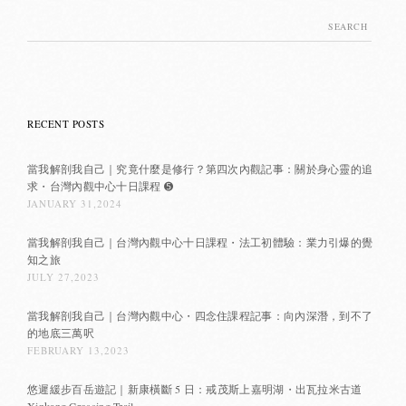
Search
for:
RECENT POSTS
當我解剖我自己｜究竟什麼是修行？第四次內觀記事：關於身心靈的追
求・台灣內觀中心十日課程 ➎
JANUARY 31,2024
當我解剖我自己｜台灣內觀中心十日課程・法工初體驗：業力引爆的覺
知之旅
JULY 27,2023
當我解剖我自己｜台灣內觀中心・四念住課程記事：向內深潛，到不了
的地底三萬呎
FEBRUARY 13,2023
悠遲緩步百岳遊記｜新康橫斷 5 日：戒茂斯上嘉明湖・出瓦拉米古道
Xinkang Crossing Trail