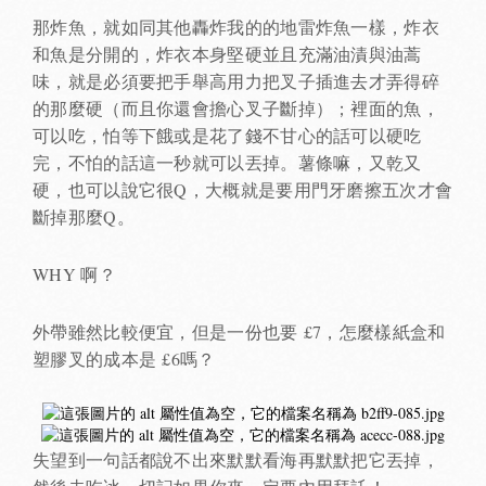
那炸魚，就如同其他轟炸我的的地雷炸魚一樣，炸衣
和魚是分開的，炸衣本身堅硬並且充滿油漬與油蒿
味，就是必須要把手舉高用力把叉子插進去才弄得碎
的那麼硬（而且你還會擔心叉子斷掉）；裡面的魚，
可以吃，怕等下餓或是花了錢不甘心的話可以硬吃
完，不怕的話這一秒就可以丟掉。薯條嘛，又乾又
硬，也可以說它很Q，大概就是要用門牙磨擦五次才會
斷掉那麼Q。
WHY 啊？
外帶雖然比較便宜，但是一份也要 £7，怎麼樣紙盒和
塑膠叉的成本是 £6嗎？
失望到一句話都說不出來默默看海再默默把它丟掉，