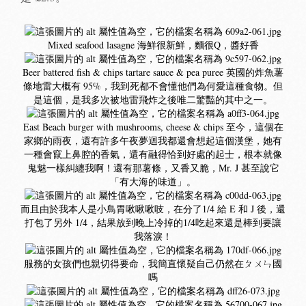
Mixed seafood lasagne 海鮮很新鮮，麵很Q，醬好香
Beer battered fish & chips tartare sauce & pea puree 英國的炸魚薯
條地雷大概有 95%，我到死都不會懂他們為何愛這種食物。但
是這個，是我多次被地雷飛炸之後唯二驚豔的其中之一。
East Beach burger with mushrooms, cheese & chips 至今，這個在
家鄉的雨夜，還有許多午夜夢迴我都還會想起這個漢堡，她有
一種會竄上鼻腔的香氣，還有融得恰到好處的起士，根本就像
鬼魅一樣糾纏我啊！還有那薯條，又香又脆，Mr. J 甚至說它
「有大海的味道」。
而且由於我本人是小鳥胃啾啾啾吱，在分了1/4 給 E 和 J 後，還
打包了另外 1/4，結果放到晚上冷掉的1/4吃起來還是棒到要讓
我落淚！
服務的女孩們也親切得要命，我簡直懷疑自己仍然在ㄆㄨㄣ國
嗎