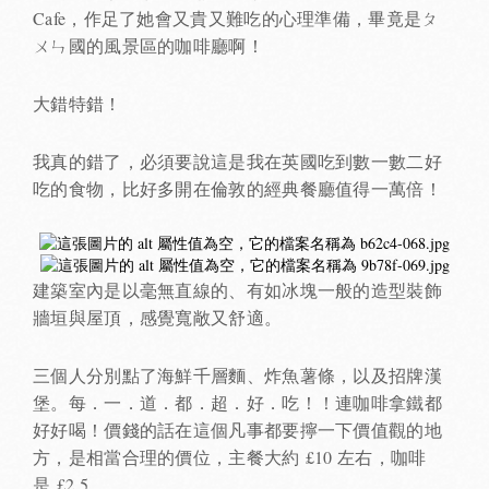
Cafe，作足了她會又貴又難吃的心理準備，畢竟是ㄆ
ㄨㄣ國的風景區的咖啡廳啊！
大錯特錯！
我真的錯了，必須要說這是我在英國吃到數一數二好
吃的食物，比好多開在倫敦的經典餐廳值得一萬倍！
建築室內是以毫無直線的、有如冰塊一般的造型裝飾
牆垣與屋頂，感覺寬敞又舒適。
三個人分別點了海鮮千層麵、炸魚薯條，以及招牌漢
堡。每．一．道．都．超．好．吃！！連咖啡拿鐵都
好好喝！價錢的話在這個凡事都要擰一下價值觀的地
方，是相當合理的價位，主餐大約 £10 左右，咖啡
是 £2.5。