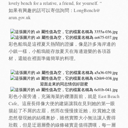
lovely bench for a relative, a friend, for yourself. “
如果有興趣的話可以寄信詢問：LongBench@
arun.gov.uk
彩色船塢是這裡夏天熱鬧的證據，像是許多海岸邊的
小鎮一樣，小船塢能存放夏天在海邊遊樂的各項器
材，還能在裡面準備簡單的料理。
迎面走來的同志情侶好甜蜜
彩色小屋旁邊，充滿海菜的礫灘面前，就是 East Beach
Cafe。這座長得像大便的建築讓我在見到她的第一眼
揚起了不屑的左眉，然而在慢慢接近她，欣賞她之後
忽然發現她的結構奧妙，雖然實際大小無法讓人覺得
壯觀，但是迂迴層疊的線條確實是值得讚嘆，每一層