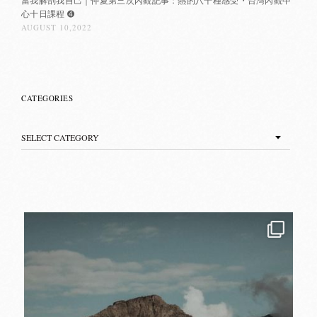
心十日課程 ➍
AUGUST 10,2022
CATEGORIES
Categories