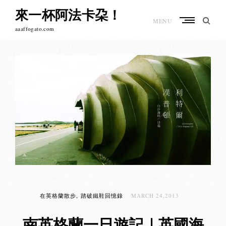
Skip
來一杯阿法卡朶！
to
MENU
content
aaaffogato.com
在英格蘭散步
踏破鐵鞋回憶錄
MARCH 24,2013
南英格蘭一日遊記｜英國海