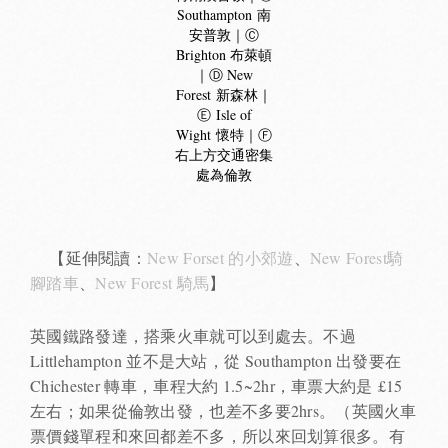
Southampton 南
安普敦｜Ⓒ
Brighton 布萊頓
｜Ⓓ New
Forest 新森林｜
Ⓔ Isle of
Wight 懷特｜Ⓕ
右上方交通密集
處為倫敦
【延伸閱讀：
New Forset 的小郊遊
、
New Forest騎
腳踏車
、
New Forest 騎馬
】
英國鐵路發達，搭乘火車就可以到處去。不過
Littlehampton 並不是大站，從 Southampton 出發要在
Chichester 轉車，車程大約 1.5~2hr，車票大約是 £15
左右；如果從倫敦出發，也差不多要2hrs。（英國火車
票價錢單程和來回都差不多，所以來回划算很多。有