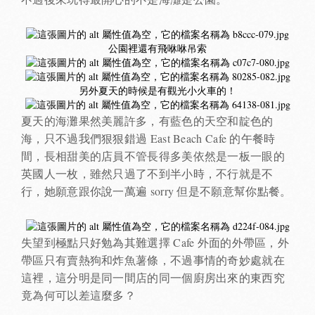
公園裡還有飛咻咻吊索
另外夏天的時候是有觀光小火車的！
夏天的海灘果然美麗許多，有藍色的天空和靛色的
海，只不過我們狠狠錯過 East Beach Cafe 的午餐時
間，長相甜美的店員不管長得多美依然是一板一眼的
英國人一枚，雖然只過了不到半小時，不行就是不
行，她願意跟你說一萬遍 sorry 但是不願意幫你點餐。
失望到極點只好勉為其難選擇 Cafe 外面的外帶區，外
帶區只有賣熱狗和炸魚薯條，不過事情的奇妙處就在
這裡，這分明是同一間店的同一個廚房出來的東西究
竟為何可以差這麼多？