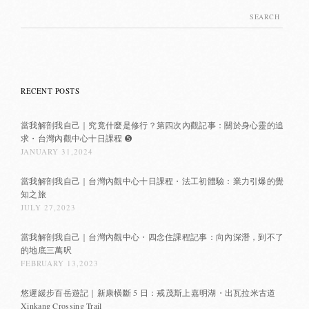
Search
for:
RECENT POSTS
當我解剖我自己｜究竟什麼是修行？第四次內觀記事：關於身心靈的追
求・台灣內觀中心十日課程 ➎
JANUARY 31,2024
當我解剖我自己｜台灣內觀中心十日課程・法工初體驗：業力引爆的覺
知之旅
JULY 27,2023
當我解剖我自己｜台灣內觀中心・四念住課程記事：向內深潛，到不了
的地底三萬呎
FEBRUARY 13,2023
悠遲緩步百岳遊記｜新康橫斷 5 日：戒茂斯上嘉明湖・出瓦拉米古道
Xinkang Crossing Trail