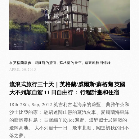
在英格蘭散步
威爾斯的驚喜
蘇格蘭的天空
踏破鐵鞋回憶錄
APRIL 30,2015
流浪式旅行三十天｜英格蘭/威爾斯/蘇格蘭 英國
大不列顛自駕 11 日自由行： 行程計畫和住宿
18th-28th, Sep, 2012 英吉利古老海岸的蔚藍、典雅午茶和
沙士比亞的家； 馳騁遼闊山巒的蒸汽火車、愛爾蘭海東緣
的慵懶農村島； 古堡綿羊Kyloe遍野、濃醇威士忌灌溉的
遼闊高地。 大不列顛十一日，飛車北溯，闖進初秋的日不
落之夢。