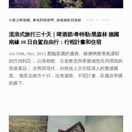
小賓士騁德國
奧地利拐個彎
踏破鐵鞋回憶錄
JULY 11,2015
流浪式旅行三十天｜啤酒節/希特勒/黑森林 德國
南緣 10 日自駕自由行：行程計畫和住宿
1st-10th, Oct, 2012 酣觴歡騰的慶典、豬腳烤雞香氣濃郁
的巴伐利亞； 山湖相映、古老教堂與華麗城堡共同撰寫的
浪漫童話； 古舊與現代，自然或人文百樣迷人的繁盛國
度。 德意志南方十日，沒有速限、不照計畫，臣服在帝國
的膝下。