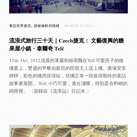
童話世界捷克
踏破鐵鞋回憶錄
MARCH 30,2013
流浪式旅行三十天｜Czech捷克： 文藝復興的糖
果屋小鎮・泰爾奇 Telč
12th, Oct, 2012清晨的薄霧和細雨飄在Telč可愛房子的格
樓窗上，豐盛的早餐由親切的民宿主人送上樓。廣場安安
靜靜，彩色的樓房排排站，彷彿正有一段值得期待的童話
故事要展開。 Telč 小巧可愛，適合淺嚐，特別是在料峭的
綿雨裡。 〈節錄自《流浪誌》日記本 〉