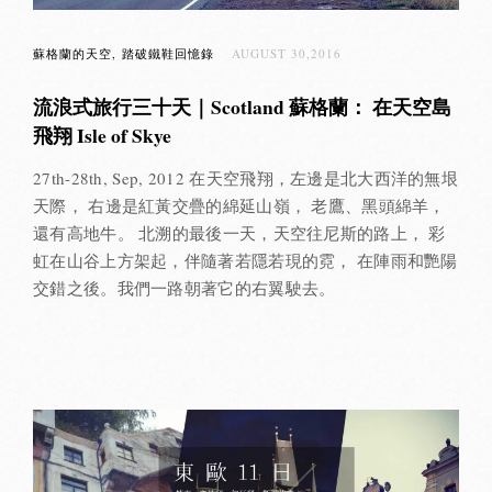
蘇格蘭的天空
踏破鐵鞋回憶錄
AUGUST 30,2016
流浪式旅行三十天｜Scotland 蘇格蘭： 在天空島
飛翔 Isle of Skye
27th-28th, Sep, 2012 在天空飛翔，左邊是北大西洋的無垠
天際， 右邊是紅黃交疊的綿延山嶺， 老鷹、黑頭綿羊，
還有高地牛。 北溯的最後一天，天空往尼斯的路上， 彩
虹在山谷上方架起，伴隨著若隱若現的霓， 在陣雨和艷陽
交錯之後。我們一路朝著它的右翼駛去。