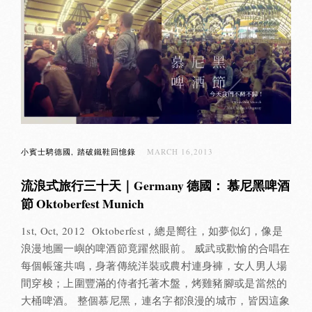
小賓士騁德國
踏破鐵鞋回憶錄
MARCH 16,2013
流浪式旅行三十天｜Germany 德國： 慕尼黑啤酒
節 Oktoberfest Munich
1st, Oct, 2012 Oktoberfest，總是嚮往，如夢似幻，像是
浪漫地圖一嶼的啤酒節竟躍然眼前。 威武或歡愉的合唱在
每個帳篷共鳴，身著傳統洋裝或農村連身褲，女人男人場
間穿梭；上圍豐滿的侍者托著木盤，烤雞豬腳或是當然的
大桶啤酒。 整個慕尼黑，連名字都浪漫的城市，皆因這象