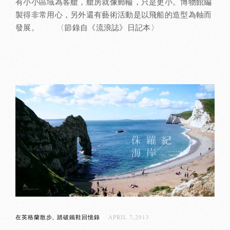
有小小區域為客艙，艙房就像郵輪，只是更小。博物館編
製得非常用心，另外還有藝術活動是以飛船的造型為軸而
發展。 〈節錄自《流浪誌》日記本〉
在英格蘭散步
踏破鐵鞋回憶錄
APRIL 7,2013