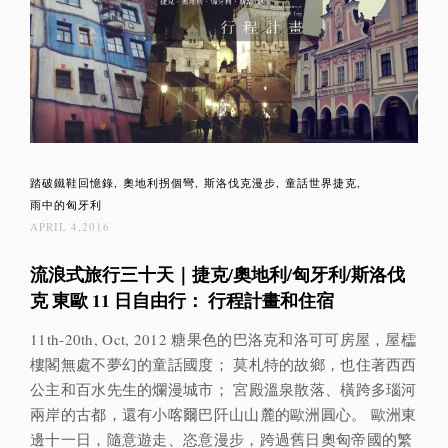
踏破鐵鞋回憶錄
奧地利拐個彎
斯洛伐克漫步
童話世界捷克
雨中的匈牙利
APRIL 4,2016
流浪式旅行三十天｜捷克/奧地利/匈牙利/斯洛伐
克 東歐 11 日自由行： 行程計畫和住宿
11th-20th, Oct, 2012 糖果色的巴洛克和洛可可房屋，屋櫺
樓閣無處不夢幻的童話國度； 莫札特的故鄉，也住著西西
公主和百水先生的爛漫城市； 宮殿溫泉散落、橫跨多瑙河
兩岸的古都，還有小喀爾巴阡山山麓的歐洲圓心。 歐洲東
邊十一日，隨意遊走、恣意漫步，跨過舊日奧匈帝國的繁