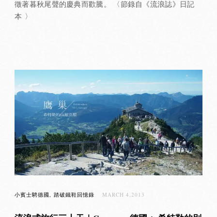
徵著暮秋尾聲的慶典而歡騰。 〈節錄自《流浪誌》日記
本 〉
小賓士騁德國
踏破鐵鞋回憶錄
MARCH 4,2013