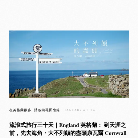
在英格蘭散步
踏破鐵鞋回憶錄
JANUARY 4,2014
流浪式旅行三十天｜England 英格蘭： 到天涯之
前，先去海角・大不列顛的盡頭康瓦爾 Cornwall