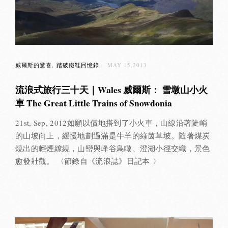
威爾斯的驚喜
踏破鐵鞋回憶錄
MAY 15,2013
流浪式旅行三十天｜Wales 威爾斯： 雪墩山小火
車 The Great Little Trains of Snowdonia
21st, Sep, 2012如願以償地搭到了小火車，山線沿著陡峭
的山坡向上，緩慢地劃過滿是牛羊的綠茵草坡。隨著煤炭
燒出的輕煙繚繞，山巒與峰谷鳥瞰、澄湖小徑交織，景色
愈發壯觀。 〈節錄自《流浪誌》日記本 〉