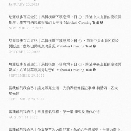
JANUARY 23,2023
悠遲緩步百岳遊記｜馬博橫斷下嘆息灣 9 日 ㊦・跨過中央山脈的瘦稜與
斷崖：馬布谷的晨霧與魔幻太平谷 Mabolasi Crossing Trail ➌
NOVEMBER 12,2022
悠遲緩步百岳遊記｜馬博橫斷下嘆息灣 9 日 ㊥ ・跨過中央山脈的瘦稜
與斷崖：盆駒山與嘆息灣薰風 Mabolasi Crossing Trail ➋
OCTOBER 27,2022
悠遲緩步百岳遊記｜馬博橫斷下嘆息灣 9 日 ㊤・跨過中央山脈的瘦稜與
斷崖：八通關草原與秀姑巒山 Mabolasi Crossing Trail ➊
SEPTEMBER 29,2022
當我解剖我自己｜讓光照亮生活・光的課程修習記事 ➍ 初階四：乙太、
星光體
SEPTEMBER 28,2022
當我解剖我自己｜臼井靈氣課程・第一階 學習及施作心得
AUGUST 24,2022
當我解剖我自己｜仲夏第三次內觀記事：熱的八千種感受・台灣內觀中