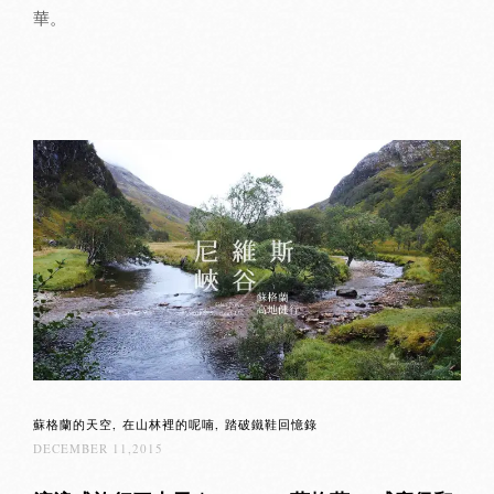
華。
蘇格蘭的天空
在山林裡的呢喃
踏破鐵鞋回憶錄
DECEMBER 11,2015