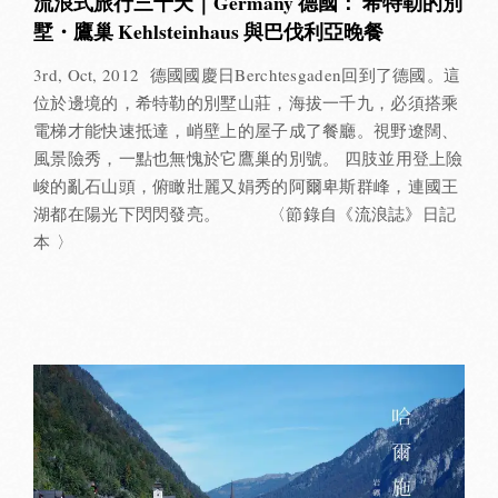
流浪式旅行三十天｜Germany 德國： 希特勒的別
墅・鷹巢 Kehlsteinhaus 與巴伐利亞晚餐
3rd, Oct, 2012 德國國慶日Berchtesgaden回到了德國。這
位於邊境的，希特勒的別墅山莊，海拔一千九，必須搭乘
電梯才能快速抵達，峭壁上的屋子成了餐廳。視野遼闊、
風景險秀，一點也無愧於它鷹巢的別號。 四肢並用登上險
峻的亂石山頭，俯瞰壯麗又娟秀的阿爾卑斯群峰，連國王
湖都在陽光下閃閃發亮。 〈節錄自《流浪誌》日記
本 〉