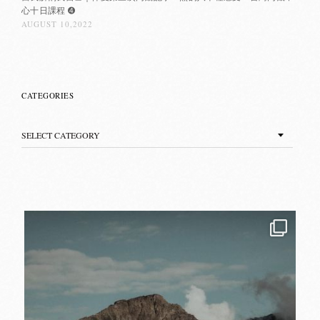
心十日課程 ➍
AUGUST 10,2022
CATEGORIES
Categories