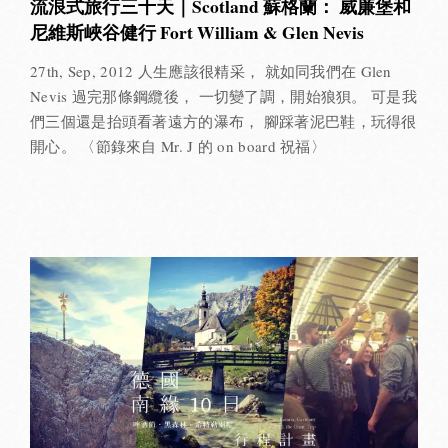
流浪式旅行三十天｜Scotland 蘇格蘭： 威廉堡和
尼維斯峽谷健行 Fort William & Glen Nevis
27th, Sep, 2012 人生應該很精采， 就如同我們在 Glen
Nevis 過完那條鋼纜後， 一切變了調，開始狼狽。 可是我
們三個還是抬頭看著遠方的瀑布， 腳踩著泥巴鞋，玩得很
開心。 〈節錄來自 Mr. J 的 on board 祝福〉