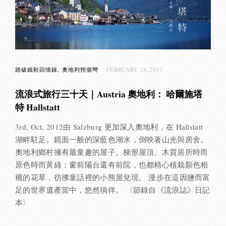
踏破鐵鞋回憶錄
奧地利拐個彎
FEBRUARY 26,2013
流浪式旅行三十天｜Austria 奧地利： 哈爾施塔
特 Hallstatt
3rd, Oct, 2012由 Salzburg 更加深入奧地利，在 Hallstatt
湖畔駐足。鏡面一般的深藍色湖水，倒映著山光與房舍。
奧地利鄉村擁有最童趣的屋子。梯形屋頂、木質居所時而
原色時而黃綠；窗前陽台還有前院，也都精心植栽顏色相
襯的花草，彷彿童話裡的小熊屋兌現。 漫步在這因鹽而富
足的世界遺產當中，悠然徜徉。 〈節錄自《流浪誌》日記
本〉