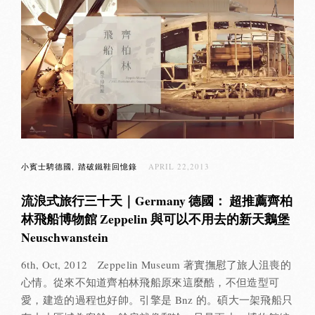
小賓士騁德國
踏破鐵鞋回憶錄
APRIL 22,2013
流浪式旅行三十天｜Germany 德國： 超推薦齊柏
林飛船博物館 Zeppelin 與可以不用去的新天鵝堡
Neuschwanstein
6th, Oct, 2012 Zeppelin Museum 著實撫慰了旅人沮喪的
心情。從來不知道齊柏林飛船原來這麼酷，不但造型可
愛，建造的過程也好帥。引擎是 Bnz 的。碩大一架飛船只