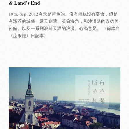
& Land’s End
19th, Sep, 2012今天是藍色的。沒有蛋糕沒有宴會，但是
有漂浮的城堡、露天劇院、英倫海角，和沙灘邊的泰德美
術館。以及一系列浪跡天涯的浪漫。心滿意足。 〈節錄自
《流浪誌》日記本〉