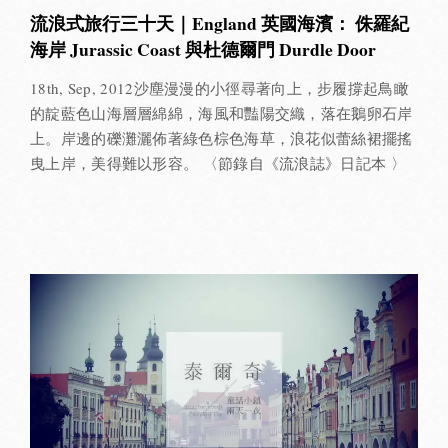
流浪式旅行三十天｜England 英國海濱： 侏羅紀
海岸 Jurassic Coast 與杜德爾門 Durdle Door
18th, Sep, 2012沙塵漫漫的小徑尋著向上，步履撐起鳥瞰
的靛藍色山海層層綿綿，海風和豔陽交織，落在鵝卵石岸
上。岸邊的礫灘灑佈著綠色棕色海草，浪花似蕾絲裙擺搖
曳上岸，美得難以形容。 〈節錄自《流浪誌》日記本 〉